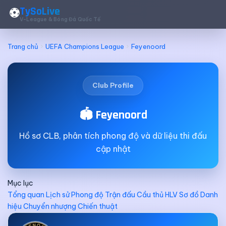
TySoLive
⚽
V-League & Bóng Đá Quốc Tế
Trang chủ
UEFA Champions League
Feyenoord
Club Profile
🏟️ Feyenoord
Hồ sơ CLB, phân tích phong độ và dữ liệu thi đấu
cập nhật
Mục lục
Tổng quan
Lịch sử
Phong độ
Trận đấu
Cầu thủ
HLV
Sơ đồ
Danh
hiệu
Chuyển nhượng
Chiến thuật