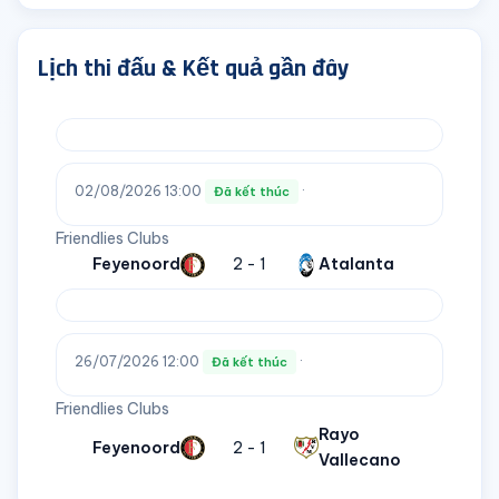
Lịch thi đấu & Kết quả gần đây
02/08/2026 13:00
·
Đã kết thúc
Friendlies Clubs
Feyenoord
2 - 1
Atalanta
26/07/2026 12:00
·
Đã kết thúc
Friendlies Clubs
Rayo
Feyenoord
2 - 1
Vallecano