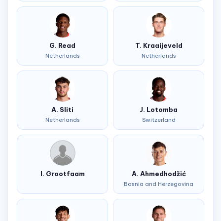
G. Read
T. Kraaijeveld
Netherlands
Netherlands
A. Sliti
J. Lotomba
Netherlands
Switzerland
I. Grootfaam
A. Ahmedhodžić
Bosnia and Herzegovina