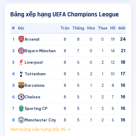
Bảng xếp hạng UEFA Champions League
#
Đội
Trận
Thắng
Hòa
Thua
HS
Điểm
24
Arsenal
1
8
8
0
0
19
21
Bayern München
2
8
7
0
1
14
18
Liverpool
3
8
6
0
2
12
17
Tottenham
4
8
5
2
1
10
16
Barcelona
5
8
5
1
2
8
16
Chelsea
6
8
5
1
2
7
16
Sporting CP
7
8
5
1
2
6
16
Manchester City
8
8
5
1
2
6
Xem bảng xếp hạng đầy đủ →