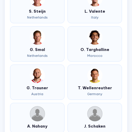
S. Steijn
L. Valente
Netherlands
Italy
G. Smal
O. Targhalline
Netherlands
Morocco
G. Trauner
T. Wellenreuther
Austria
Germany
A. Nahany
J. Schaken