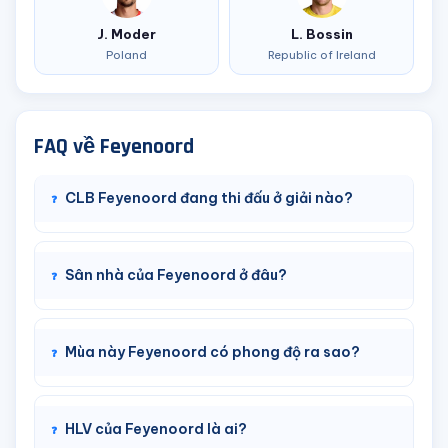
J. Moder
L. Bossin
Poland
Republic of Ireland
FAQ về Feyenoord
CLB Feyenoord đang thi đấu ở giải nào?
Sân nhà của Feyenoord ở đâu?
Mùa này Feyenoord có phong độ ra sao?
HLV của Feyenoord là ai?