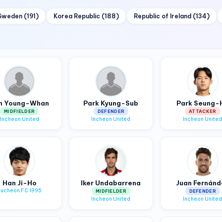
Sweden (191)
Korea Republic (188)
Republic of Ireland (134)
m Young-Whan
Park Kyung-Sub
Park Seung-
MIDFIELDER
DEFENDER
ATTACKER
Incheon United
Incheon United
Incheon Unite
Han Ji-Ho
Iker Undabarrena
Juan Fernánd
Bucheon FC 1995
MIDFIELDER
DEFENDER
Incheon United
Incheon Unite