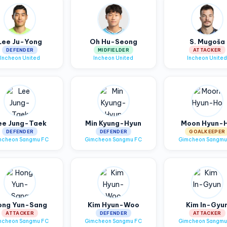
Lee Ju-Yong
Oh Hu-Seong
S. Mugoša
DEFENDER
MIDFIELDER
ATTACKER
Incheon United
Incheon United
Incheon Unite
ee Jung-Taek
Min Kyung-Hyun
Moon Hyun-
DEFENDER
DEFENDER
GOALKEEPER
mcheon Sangmu FC
Gimcheon Sangmu FC
Gimcheon Sangmu
ong Yun-Sang
Kim Hyun-Woo
Kim In-Gyu
ATTACKER
DEFENDER
ATTACKER
mcheon Sangmu FC
Gimcheon Sangmu FC
Gimcheon Sangmu