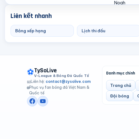
Liên kết nhanh
Bảng xếp hạng
Lịch thi đấu
TySoLive
⚽
Danh mục chính
V-League & Bóng Đá Quốc Tế
Liên hệ:
contact@zysolive.com
📧
Trang chủ
Phục vụ fan bóng đá Việt Nam &
🌐
Quốc tế
Đội bóng