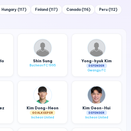
Hungary (117)
Finland (117)
Canada (116)
Peru (112)
Ho
Shin Sung
Yong-hyuk Kim
Bucheon FC 1995
DEFENDER
d
Gwangju FC
ez
Kim Dong-Heon
Kim Geon-Hui
GOALKEEPER
DEFENDER
d
Incheon United
Incheon United