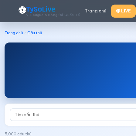
TySoLive
⚽
Trang chủ
🔴 LIVE
V-League & Bóng Đá Quốc Tế
Trang chủ
Cầu thủ
5,000 cầu thủ