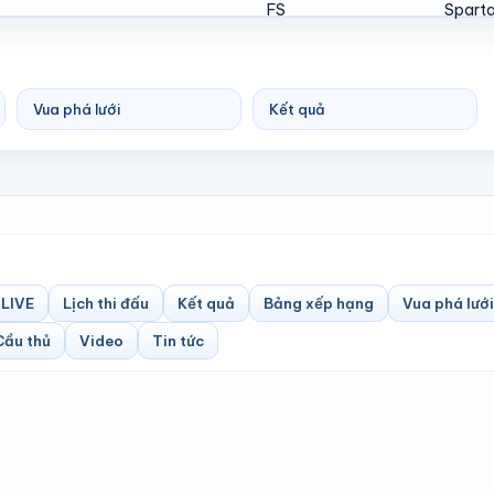
Vua phá lưới
Kết quả
LIVE
Lịch thi đấu
Kết quả
Bảng xếp hạng
Vua phá lưới
Cầu thủ
Video
Tin tức