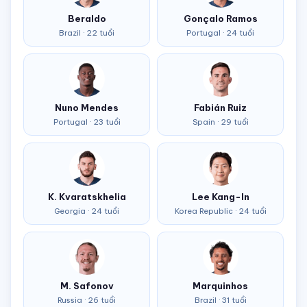
Beraldo
Gonçalo Ramos
Brazil · 22 tuổi
Portugal · 24 tuổi
Nuno Mendes
Fabián Ruiz
Portugal · 23 tuổi
Spain · 29 tuổi
K. Kvaratskhelia
Lee Kang-In
Georgia · 24 tuổi
Korea Republic · 24 tuổi
M. Safonov
Marquinhos
Russia · 26 tuổi
Brazil · 31 tuổi