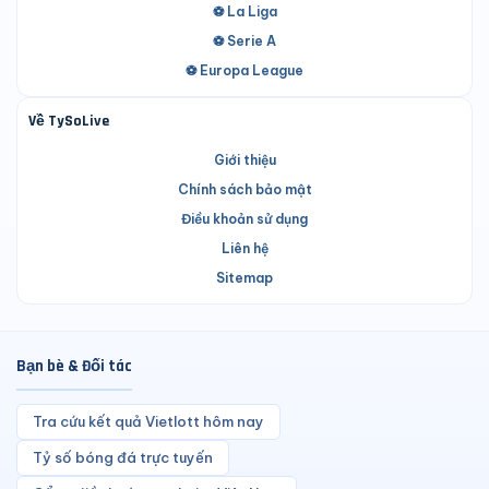
⚽ La Liga
⚽ Serie A
⚽ Europa League
Về TySoLive
Giới thiệu
Chính sách bảo mật
Điều khoản sử dụng
Liên hệ
Sitemap
Bạn bè & Đối tác
Tra cứu kết quả Vietlott hôm nay
Tỷ số bóng đá trực tuyến