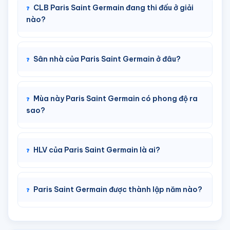
CLB Paris Saint Germain đang thi đấu ở giải
nào?
Sân nhà của Paris Saint Germain ở đâu?
Mùa này Paris Saint Germain có phong độ ra
sao?
HLV của Paris Saint Germain là ai?
Paris Saint Germain được thành lập năm nào?