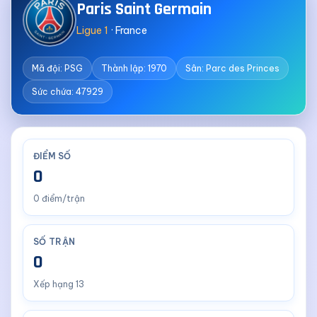
Paris Saint Germain
Ligue 1
· France
Mã đội: PSG
Thành lập: 1970
Sân: Parc des Princes
Sức chứa: 47929
ĐIỂM SỐ
0
0 điểm/trận
SỐ TRẬN
0
Xếp hạng 13