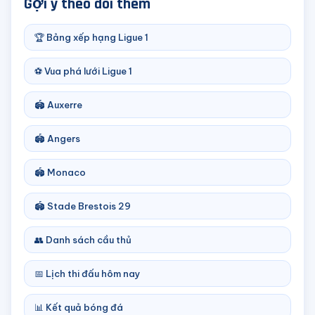
Gợi ý theo dõi thêm
🏆 Bảng xếp hạng Ligue 1
⚽ Vua phá lưới Ligue 1
🏟️ Auxerre
🏟️ Angers
🏟️ Monaco
🏟️ Stade Brestois 29
👥 Danh sách cầu thủ
📅 Lịch thi đấu hôm nay
📊 Kết quả bóng đá