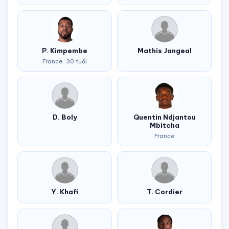
P. Kimpembe
Mathis Jangeal
France · 30 tuổi
D. Boly
Quentin Ndjantou
Mbitcha
France
Y. Khafi
T. Cordier