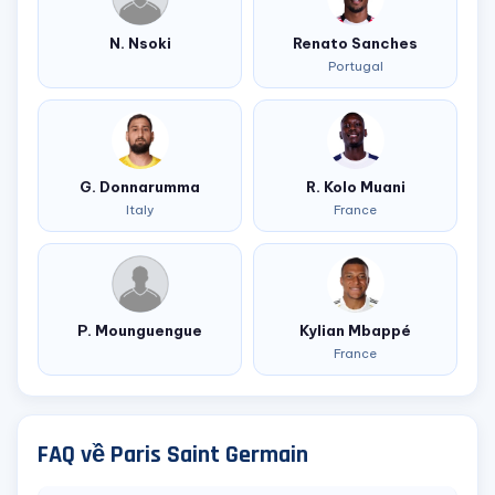
N. Nsoki
Renato Sanches
Portugal
G. Donnarumma
R. Kolo Muani
Italy
France
P. Mounguengue
Kylian Mbappé
France
FAQ về Paris Saint Germain