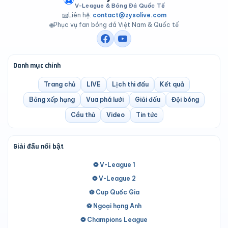
V-League & Bóng Đá Quốc Tế
Liên hệ:
contact@zysolive.com
📧
Phục vụ fan bóng đá Việt Nam & Quốc tế
🌐
Danh mục chính
Trang chủ
LIVE
Lịch thi đấu
Kết quả
Bảng xếp hạng
Vua phá lưới
Giải đấu
Đội bóng
Cầu thủ
Video
Tin tức
Giải đấu nổi bật
⚽ V-League 1
⚽ V-League 2
⚽ Cup Quốc Gia
⚽ Ngoại hạng Anh
⚽ Champions League