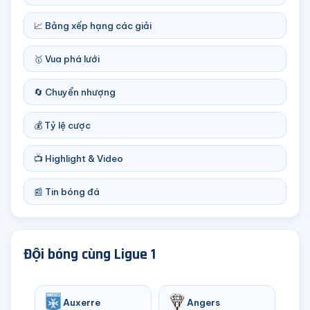
📈 Bảng xếp hạng các giải
🥇 Vua phá lưới
🔄 Chuyển nhượng
💰 Tỷ lệ cược
📺 Highlight & Video
📰 Tin bóng đá
Đội bóng cùng Ligue 1
Auxerre
Angers