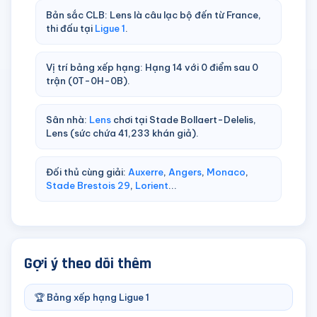
Bản sắc CLB: Lens là câu lạc bộ đến từ France,
thi đấu tại
Ligue 1
.
Vị trí bảng xếp hạng: Hạng 14 với 0 điểm sau 0
trận (0T-0H-0B).
Sân nhà:
Lens
chơi tại Stade Bollaert-Delelis,
Lens (sức chứa 41,233 khán giả).
Đối thủ cùng giải:
Auxerre
,
Angers
,
Monaco
,
Stade Brestois 29
,
Lorient
...
Gợi ý theo dõi thêm
🏆 Bảng xếp hạng Ligue 1