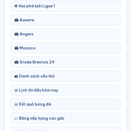
⚽ Vua phá lưới Ligue 1
🏟️ Auxerre
🏟️ Angers
🏟️ Monaco
🏟️ Stade Brestois 29
👥 Danh sách cầu thủ
📅 Lịch thi đấu hôm nay
📊 Kết quả bóng đá
📈 Bảng xếp hạng các giải