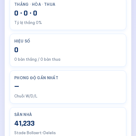
THẮNG · HÒA · THUA
0 · 0 · 0
Tỷ lệ thắng 0%
HIỆU SỐ
0
0 bàn thắng / 0 bàn thua
PHONG ĐỘ GẦN NHẤT
—
Chuỗi W/D/L
SÂN NHÀ
41,233
Stade Bollaert-Delelis