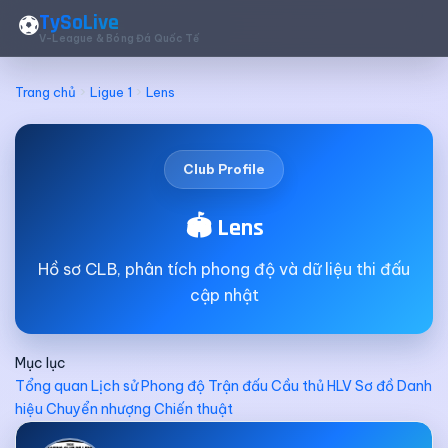
TySoLive
⚽
V-League & Bóng Đá Quốc Tế
Trang chủ
Ligue 1
Lens
Club Profile
🏟️ Lens
Hồ sơ CLB, phân tích phong độ và dữ liệu thi đấu
cập nhật
Mục lục
Tổng quan
Lịch sử
Phong độ
Trận đấu
Cầu thủ
HLV
Sơ đồ
Danh
hiệu
Chuyển nhượng
Chiến thuật