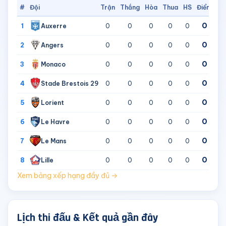
#
Đội
Trận
Thắng
Hòa
Thua
HS
Điểm
0
Auxerre
1
0
0
0
0
0
0
Angers
2
0
0
0
0
0
0
Monaco
3
0
0
0
0
0
0
Stade Brestois 29
4
0
0
0
0
0
0
Lorient
5
0
0
0
0
0
0
Le Havre
6
0
0
0
0
0
0
Le Mans
7
0
0
0
0
0
0
Lille
8
0
0
0
0
0
Xem bảng xếp hạng đầy đủ →
Lịch thi đấu & Kết quả gần đây