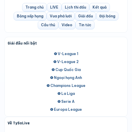
Trang chủ
LIVE
Lịch thi đấu
Kết quả
Bảng xếp hạng
Vua phá lưới
Giải đấu
Đội bóng
Cầu thủ
Video
Tin tức
Giải đấu nổi bật
⚽ V-League 1
⚽ V-League 2
⚽ Cup Quốc Gia
⚽ Ngoại hạng Anh
⚽ Champions League
⚽ La Liga
⚽ Serie A
⚽ Europa League
Về TySoLive