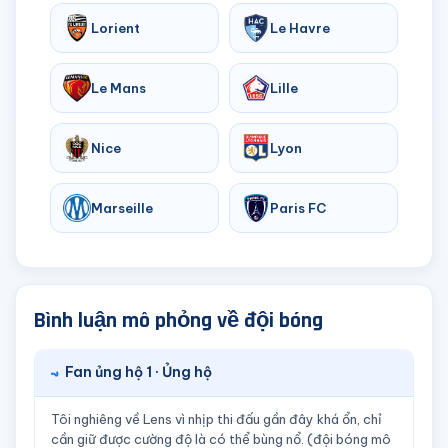
Lorient
Le Havre
Le Mans
Lille
Nice
Lyon
Marseille
Paris FC
Bình luận mô phỏng về đội bóng
Fan ủng hộ 1 · Ủng hộ
Tôi nghiêng về Lens vì nhịp thi đấu gần đây khá ổn, chỉ
cần giữ được cường độ là có thể bùng nổ. (đội bóng mô