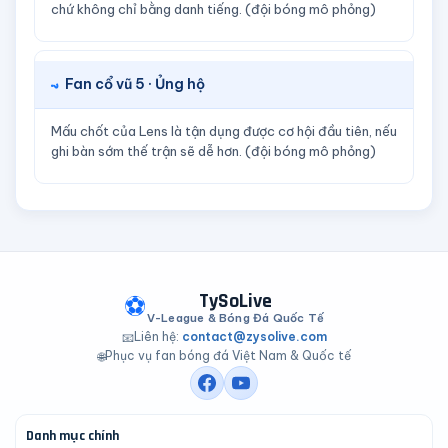
chứ không chỉ bằng danh tiếng. (đội bóng mô phỏng)
Fan cổ vũ 5 · Ủng hộ
Mấu chốt của Lens là tận dụng được cơ hội đầu tiên, nếu
ghi bàn sớm thế trận sẽ dễ hơn. (đội bóng mô phỏng)
TySoLive
⚽
V-League & Bóng Đá Quốc Tế
Liên hệ:
contact@zysolive.com
📧
Phục vụ fan bóng đá Việt Nam & Quốc tế
🌐
Danh mục chính