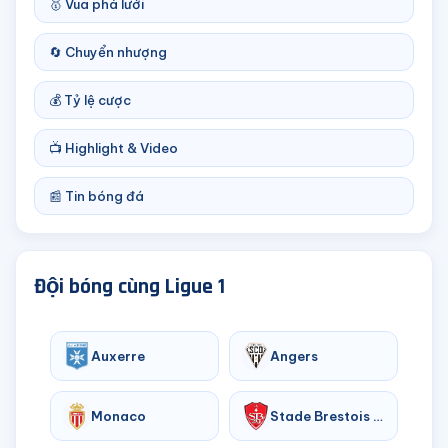
🥇 Vua phá lưới
🔄 Chuyển nhượng
💰 Tỷ lệ cược
📺 Highlight & Video
📰 Tin bóng đá
Đội bóng cùng Ligue 1
Auxerre
Angers
Monaco
Stade Brestois 29