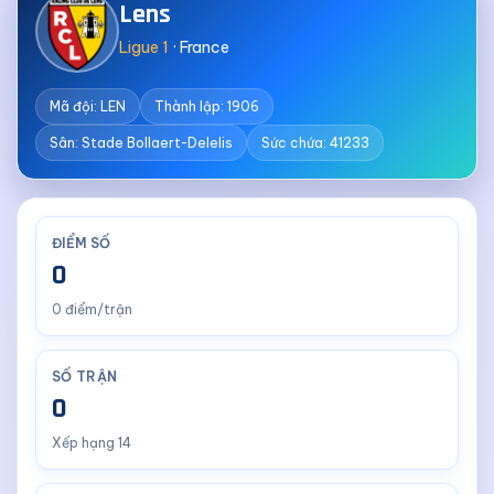
Lens
Ligue 1
· France
Mã đội: LEN
Thành lập: 1906
Sân: Stade Bollaert-Delelis
Sức chứa: 41233
ĐIỂM SỐ
0
0 điểm/trận
SỐ TRẬN
0
Xếp hạng 14