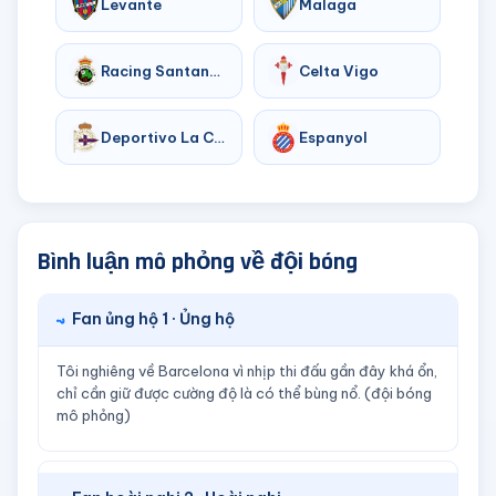
Levante
Malaga
Racing Santander
Celta Vigo
Deportivo La Coruna
Espanyol
Bình luận mô phỏng về đội bóng
Fan ủng hộ 1 · Ủng hộ
Tôi nghiêng về Barcelona vì nhịp thi đấu gần đây khá ổn,
chỉ cần giữ được cường độ là có thể bùng nổ. (đội bóng
mô phỏng)