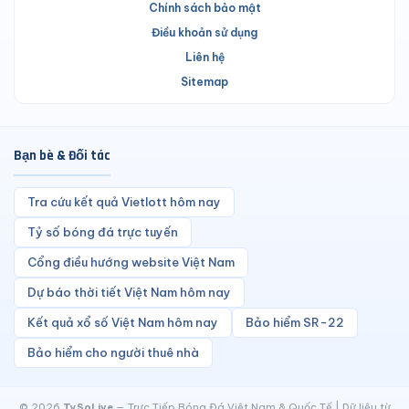
Chính sách bảo mật
Điều khoản sử dụng
Liên hệ
Sitemap
Bạn bè & Đối tác
Tra cứu kết quả Vietlott hôm nay
Tỷ số bóng đá trực tuyến
Cổng điều hướng website Việt Nam
Dự báo thời tiết Việt Nam hôm nay
Kết quả xổ số Việt Nam hôm nay
Bảo hiểm SR-22
Bảo hiểm cho người thuê nhà
© 2026
TySoLive
— Trực Tiếp Bóng Đá Việt Nam & Quốc Tế | Dữ liệu từ