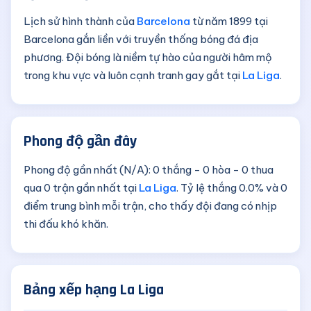
Lịch sử hình thành của
Barcelona
từ năm 1899 tại
Barcelona gắn liền với truyền thống bóng đá địa
phương. Đội bóng là niềm tự hào của người hâm mộ
trong khu vực và luôn cạnh tranh gay gắt tại
La Liga
.
Phong độ gần đây
Phong độ gần nhất (N/A): 0 thắng - 0 hòa - 0 thua
qua 0 trận gần nhất tại
La Liga
. Tỷ lệ thắng 0.0% và 0
điểm trung bình mỗi trận, cho thấy đội đang có nhịp
thi đấu khó khăn.
Bảng xếp hạng La Liga