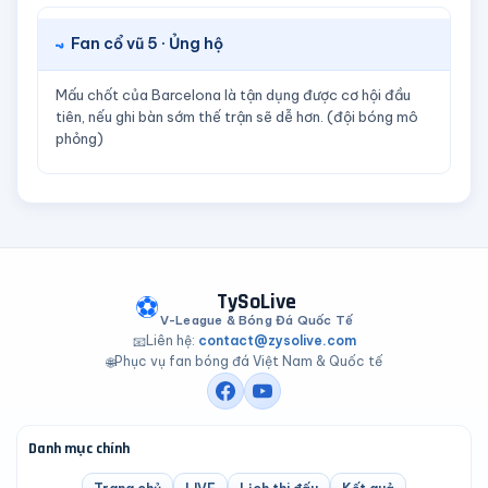
Fan cổ vũ 5 · Ủng hộ
Mấu chốt của Barcelona là tận dụng được cơ hội đầu
tiên, nếu ghi bàn sớm thế trận sẽ dễ hơn. (đội bóng mô
phỏng)
TySoLive
⚽
V-League & Bóng Đá Quốc Tế
Liên hệ:
contact@zysolive.com
📧
Phục vụ fan bóng đá Việt Nam & Quốc tế
🌐
Danh mục chính