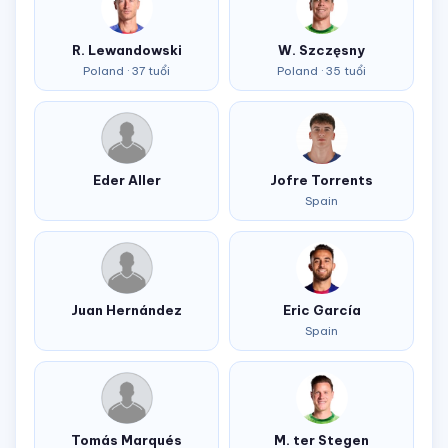
R. Lewandowski
W. Szczęsny
Poland · 37 tuổi
Poland · 35 tuổi
Eder Aller
Jofre Torrents
Spain
Juan Hernández
Eric García
Spain
Tomás Marqués
M. ter Stegen