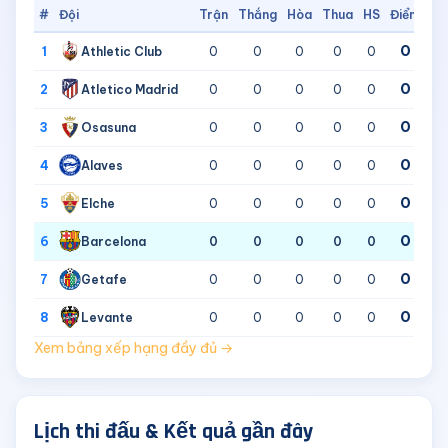
#
Đội
Trận
Thắng
Hòa
Thua
HS
Điểm
0
Athletic Club
1
0
0
0
0
0
0
Atletico Madrid
2
0
0
0
0
0
0
Osasuna
3
0
0
0
0
0
0
Alaves
4
0
0
0
0
0
0
Elche
5
0
0
0
0
0
0
Barcelona
6
0
0
0
0
0
0
Getafe
7
0
0
0
0
0
0
Levante
8
0
0
0
0
0
Xem bảng xếp hạng đầy đủ →
Lịch thi đấu & Kết quả gần đây