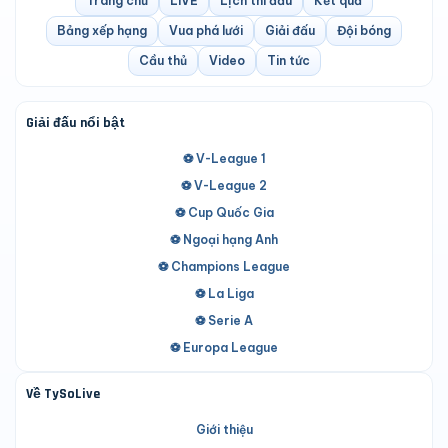
Trang chủ
LIVE
Lịch thi đấu
Kết quả
Bảng xếp hạng
Vua phá lưới
Giải đấu
Đội bóng
Cầu thủ
Video
Tin tức
Giải đấu nổi bật
⚽ V-League 1
⚽ V-League 2
⚽ Cup Quốc Gia
⚽ Ngoại hạng Anh
⚽ Champions League
⚽ La Liga
⚽ Serie A
⚽ Europa League
Về TySoLive
Giới thiệu