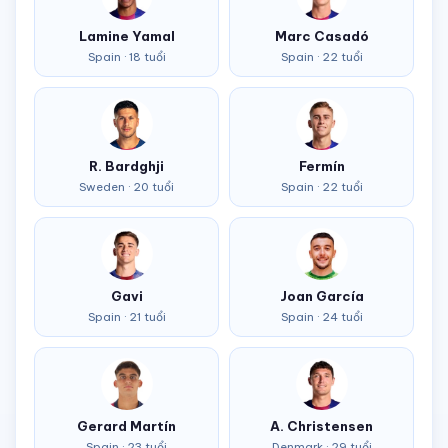
Lamine Yamal
Marc Casadó
Spain · 18 tuổi
Spain · 22 tuổi
R. Bardghji
Fermín
Sweden · 20 tuổi
Spain · 22 tuổi
Gavi
Joan García
Spain · 21 tuổi
Spain · 24 tuổi
Gerard Martín
A. Christensen
Spain · 23 tuổi
Denmark · 29 tuổi