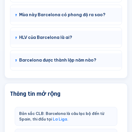
Mùa này Barcelona có phong độ ra sao?
HLV của Barcelona là ai?
Barcelona được thành lập năm nào?
Thông tin mở rộng
Bản sắc CLB: Barcelona là câu lạc bộ đến từ
Spain, thi đấu tại
La Liga
.