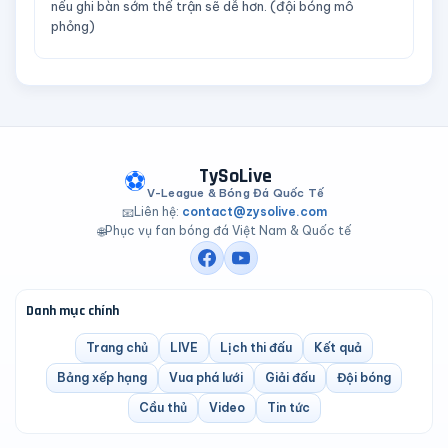
nếu ghi bàn sớm thế trận sẽ dễ hơn. (đội bóng mô
phỏng)
TySoLive
⚽
V-League & Bóng Đá Quốc Tế
Liên hệ:
contact@zysolive.com
📧
Phục vụ fan bóng đá Việt Nam & Quốc tế
🌐
Danh mục chính
Trang chủ
LIVE
Lịch thi đấu
Kết quả
Bảng xếp hạng
Vua phá lưới
Giải đấu
Đội bóng
Cầu thủ
Video
Tin tức