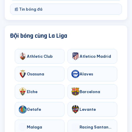
📰 Tin bóng đá
Đội bóng cùng La Liga
Athletic Club
Atletico Madrid
Osasuna
Alaves
Elche
Barcelona
Getafe
Levante
Malaga
Racing Santander