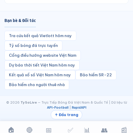
Bạn bè & Đối tác
Tra cứu kết quả Vietlott hôm nay
Tỷ số bóng đá trực tuyến
Cổng điều hướng website Việt Nam
Dự báo thời tiết Việt Nam hôm nay
Kết quả xổ số Việt Nam hôm nay
Bảo hiểm SR-22
Bảo hiểm cho người thuê nhà
© 2026
TySoLive
— Trực Tiếp Bóng Đá Việt Nam & Quốc Tế | Dữ liệu từ
API-Football
|
RapidAPI
↑ Đầu trang
🏠
🔴
📅
✅
📊
👥
📰