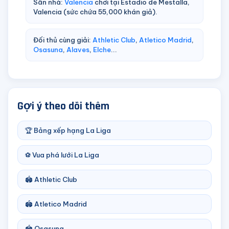
Sân nhà:
Valencia
chơi tại Estadio de Mestalla,
Valencia (sức chứa 55,000 khán giả).
Đối thủ cùng giải:
Athletic Club
,
Atletico Madrid
,
Osasuna
,
Alaves
,
Elche
...
Gợi ý theo dõi thêm
🏆 Bảng xếp hạng La Liga
⚽ Vua phá lưới La Liga
🏟️ Athletic Club
🏟️ Atletico Madrid
🏟️ Osasuna