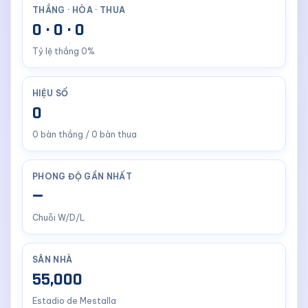
THẮNG · HÒA · THUA
0 · 0 · 0
Tỷ lệ thắng 0%
HIỆU SỐ
0
0 bàn thắng / 0 bàn thua
PHONG ĐỘ GẦN NHẤT
—
Chuỗi W/D/L
SÂN NHÀ
55,000
Estadio de Mestalla