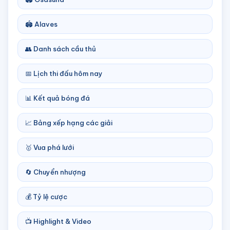
🏟️ Alaves
👥 Danh sách cầu thủ
📅 Lịch thi đấu hôm nay
📊 Kết quả bóng đá
📈 Bảng xếp hạng các giải
🥇 Vua phá lưới
🔄 Chuyển nhượng
💰 Tỷ lệ cược
📺 Highlight & Video