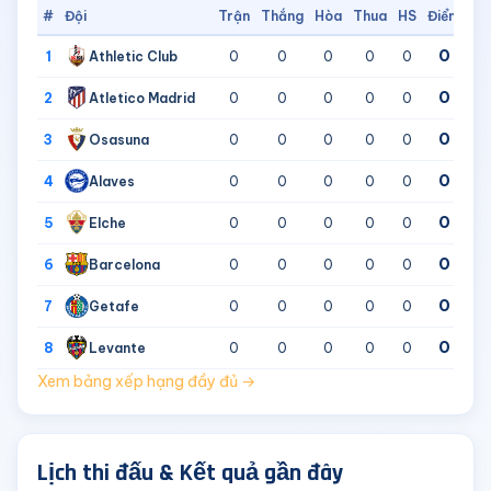
#
Đội
Trận
Thắng
Hòa
Thua
HS
Điểm
0
Athletic Club
1
0
0
0
0
0
0
Atletico Madrid
2
0
0
0
0
0
0
Osasuna
3
0
0
0
0
0
0
Alaves
4
0
0
0
0
0
0
Elche
5
0
0
0
0
0
0
Barcelona
6
0
0
0
0
0
0
Getafe
7
0
0
0
0
0
0
Levante
8
0
0
0
0
0
Xem bảng xếp hạng đầy đủ →
Lịch thi đấu & Kết quả gần đây