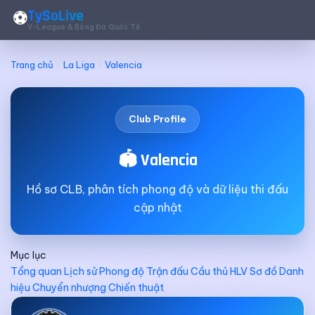
TySoLive
⚽
V-League & Bóng Đá Quốc Tế
Trang chủ
La Liga
Valencia
Club Profile
🏟️ Valencia
Hồ sơ CLB, phân tích phong độ và dữ liệu thi đấu
cập nhật
Mục lục
Tổng quan
Lịch sử
Phong độ
Trận đấu
Cầu thủ
HLV
Sơ đồ
Danh
hiệu
Chuyển nhượng
Chiến thuật