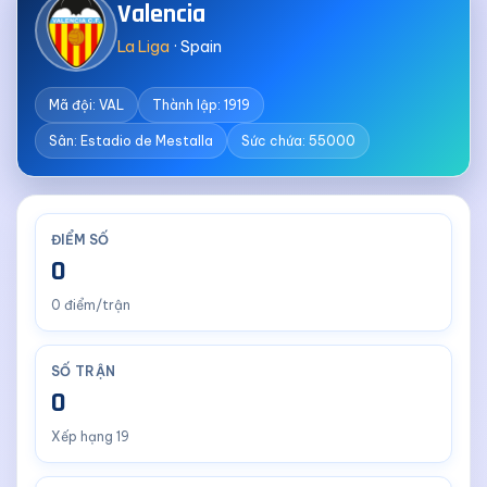
Valencia
La Liga
· Spain
Mã đội: VAL
Thành lập: 1919
Sân: Estadio de Mestalla
Sức chứa: 55000
ĐIỂM SỐ
0
0 điểm/trận
SỐ TRẬN
0
Xếp hạng 19