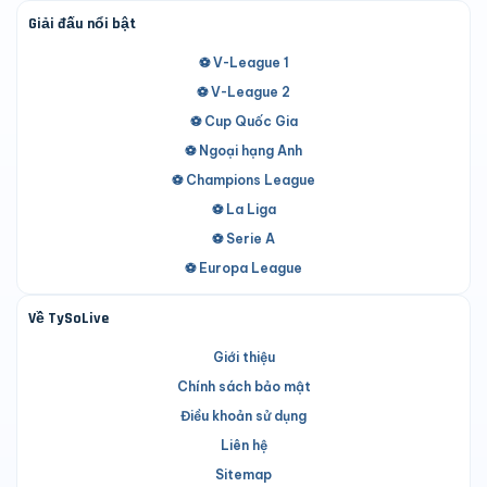
Giải đấu nổi bật
⚽ V-League 1
⚽ V-League 2
⚽ Cup Quốc Gia
⚽ Ngoại hạng Anh
⚽ Champions League
⚽ La Liga
⚽ Serie A
⚽ Europa League
Về TySoLive
Giới thiệu
Chính sách bảo mật
Điều khoản sử dụng
Liên hệ
Sitemap