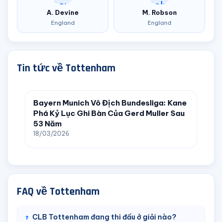
A. Devine
M. Robson
England
England
Tin tức về Tottenham
Bayern Munich Vô Địch Bundesliga: Kane
Phá Kỷ Lục Ghi Bàn Của Gerd Muller Sau
53 Năm
18/03/2026
FAQ về Tottenham
CLB Tottenham đang thi đấu ở giải nào?