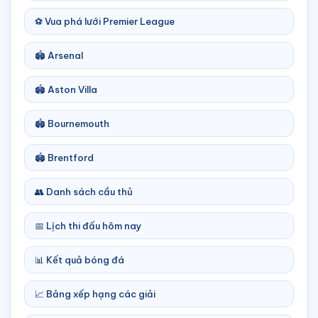
⚽ Vua phá lưới Premier League
🏟️ Arsenal
🏟️ Aston Villa
🏟️ Bournemouth
🏟️ Brentford
👥 Danh sách cầu thủ
📅 Lịch thi đấu hôm nay
📊 Kết quả bóng đá
📈 Bảng xếp hạng các giải