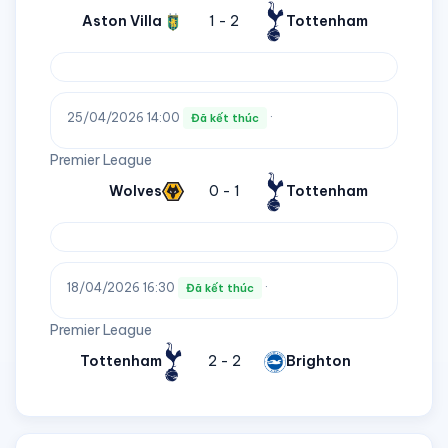
Aston Villa
1 - 2
Tottenham
25/04/2026 14:00
·
Đã kết thúc
Premier League
Wolves
0 - 1
Tottenham
18/04/2026 16:30
·
Đã kết thúc
Premier League
Tottenham
2 - 2
Brighton