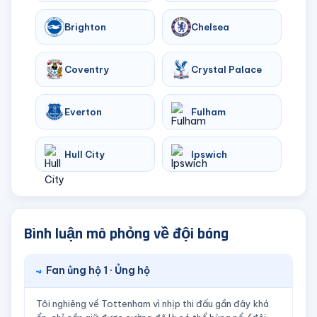
Brighton
Chelsea
Coventry
Crystal Palace
Everton
Fulham
Hull City
Ipswich
Bình luận mô phỏng về đội bóng
Fan ủng hộ 1 · Ủng hộ
Tôi nghiêng về Tottenham vì nhịp thi đấu gần đây khá