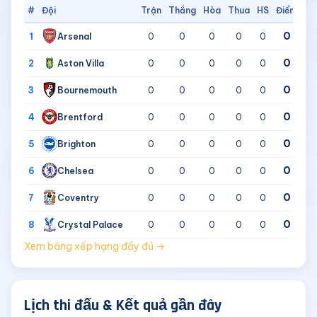
#
Đội
Trận
Thắng
Hòa
Thua
HS
Điểm
0
Arsenal
1
0
0
0
0
0
0
Aston Villa
2
0
0
0
0
0
0
Bournemouth
3
0
0
0
0
0
0
Brentford
4
0
0
0
0
0
0
Brighton
5
0
0
0
0
0
0
Chelsea
6
0
0
0
0
0
0
Coventry
7
0
0
0
0
0
0
Crystal Palace
8
0
0
0
0
0
Xem bảng xếp hạng đầy đủ →
Lịch thi đấu & Kết quả gần đây