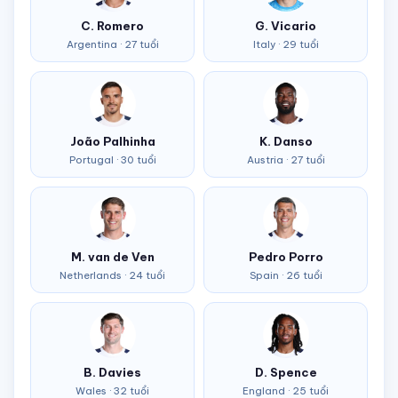
C. Romero
G. Vicario
Argentina · 27 tuổi
Italy · 29 tuổi
João Palhinha
K. Danso
Portugal · 30 tuổi
Austria · 27 tuổi
M. van de Ven
Pedro Porro
Netherlands · 24 tuổi
Spain · 26 tuổi
B. Davies
D. Spence
Wales · 32 tuổi
England · 25 tuổi