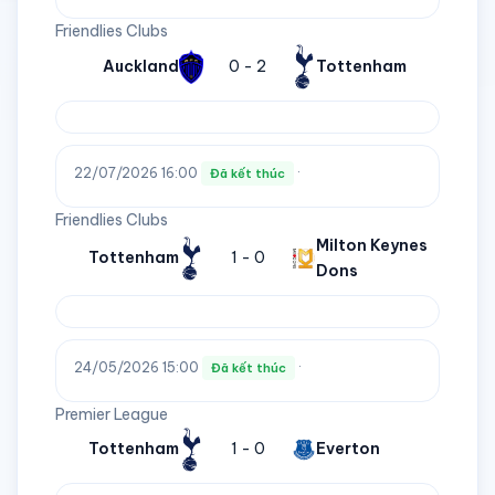
Friendlies Clubs
Auckland
0 - 2
Tottenham
22/07/2026 16:00
·
Đã kết thúc
Friendlies Clubs
Milton Keynes
Tottenham
1 - 0
Dons
24/05/2026 15:00
·
Đã kết thúc
Premier League
Tottenham
1 - 0
Everton