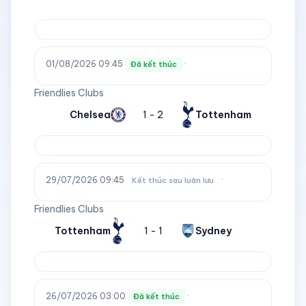
01/08/2026 09:45
·
Đã kết thúc
Friendlies Clubs
Chelsea
1 - 2
Tottenham
29/07/2026 09:45
·
Kết thúc sau luân lưu
Friendlies Clubs
Tottenham
1 - 1
Sydney
26/07/2026 03:00
·
Đã kết thúc