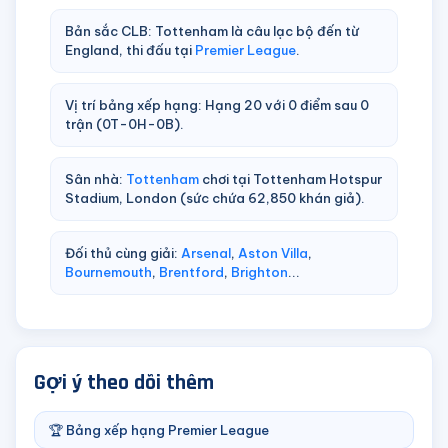
Bản sắc CLB: Tottenham là câu lạc bộ đến từ
England, thi đấu tại
Premier League
.
Vị trí bảng xếp hạng: Hạng 20 với 0 điểm sau 0
trận (0T-0H-0B).
Sân nhà:
Tottenham
chơi tại Tottenham Hotspur
Stadium, London (sức chứa 62,850 khán giả).
Đối thủ cùng giải:
Arsenal
,
Aston Villa
,
Bournemouth
,
Brentford
,
Brighton
...
Gợi ý theo dõi thêm
🏆 Bảng xếp hạng Premier League