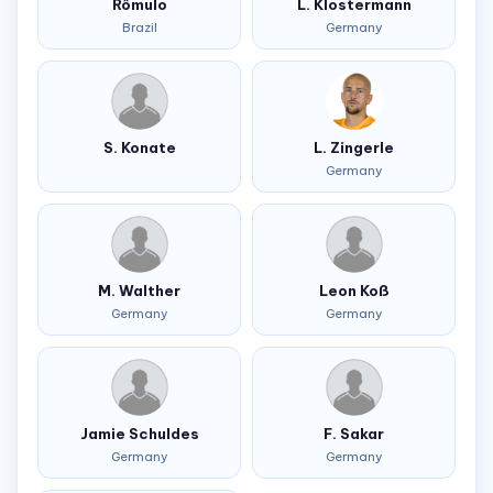
Rômulo
L. Klostermann
Brazil
Germany
S. Konate
L. Zingerle
Germany
M. Walther
Leon Koß
Germany
Germany
Jamie Schuldes
F. Sakar
Germany
Germany