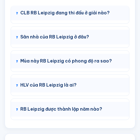
CLB RB Leipzig đang thi đấu ở giải nào?
Sân nhà của RB Leipzig ở đâu?
Mùa này RB Leipzig có phong độ ra sao?
HLV của RB Leipzig là ai?
RB Leipzig được thành lập năm nào?