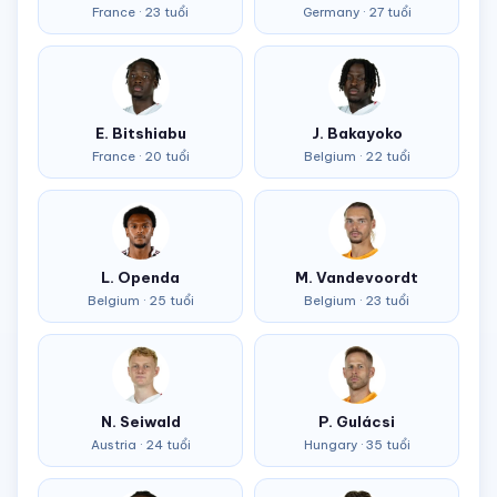
France · 23 tuổi
Germany · 27 tuổi
E. Bitshiabu
J. Bakayoko
France · 20 tuổi
Belgium · 22 tuổi
L. Openda
M. Vandevoordt
Belgium · 25 tuổi
Belgium · 23 tuổi
N. Seiwald
P. Gulácsi
Austria · 24 tuổi
Hungary · 35 tuổi