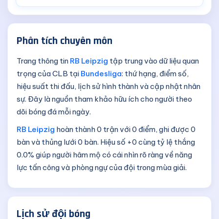
Phân tích chuyên môn
Trang thông tin
RB Leipzig
tập trung vào dữ liệu quan
trọng của CLB tại
Bundesliga
: thứ hạng, điểm số,
hiệu suất thi đấu, lịch sử hình thành và cập nhật nhân
sự. Đây là nguồn tham khảo hữu ích cho người theo
dõi bóng đá mỗi ngày.
RB Leipzig
hoàn thành 0 trận với 0 điểm, ghi được 0
bàn và thủng lưới 0 bàn. Hiệu số +0 cùng tỷ lệ thắng
0.0% giúp người hâm mộ có cái nhìn rõ ràng về năng
lực tấn công và phòng ngự của đội trong mùa giải.
Lịch sử đội bóng