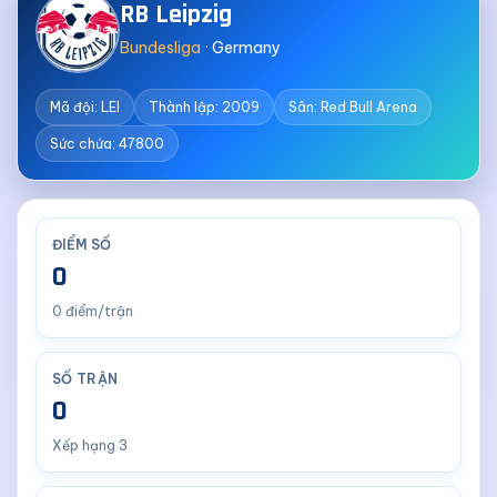
RB Leipzig
Bundesliga
· Germany
Mã đội: LEI
Thành lập: 2009
Sân: Red Bull Arena
Sức chứa: 47800
ĐIỂM SỐ
0
0 điểm/trận
SỐ TRẬN
0
Xếp hạng 3