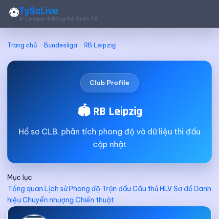
TySoLive
⚽
V-League & Bóng Đá Quốc Tế
Trang chủ
Bundesliga
RB Leipzig
Club Profile
🏟️ RB Leipzig
Hồ sơ CLB, phân tích phong độ và dữ liệu thi đấu
cập nhật
Mục lục
Tổng quan
Lịch sử
Phong độ
Trận đấu
Cầu thủ
HLV
Sơ đồ
Danh
hiệu
Chuyển nhượng
Chiến thuật