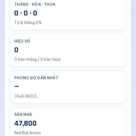
THẮNG · HÒA · THUA
0 · 0 · 0
Tỷ lệ thắng 0%
HIỆU SỐ
0
0 bàn thắng / 0 bàn thua
PHONG ĐỘ GẦN NHẤT
—
Chuỗi W/D/L
SÂN NHÀ
47,800
Red Bull Arena