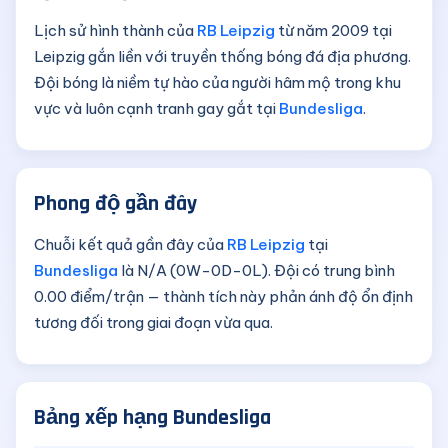
Lịch sử hình thành của
RB Leipzig
từ năm 2009 tại
Leipzig gắn liền với truyền thống bóng đá địa phương.
Đội bóng là niềm tự hào của người hâm mộ trong khu
vực và luôn cạnh tranh gay gắt tại
Bundesliga
.
Phong độ gần đây
Chuỗi kết quả gần đây của
RB Leipzig
tại
Bundesliga
là N/A (0W-0D-0L). Đội có trung bình
0.00 điểm/trận — thành tích này phản ánh độ ổn định
tương đối trong giai đoạn vừa qua.
Bảng xếp hạng Bundesliga