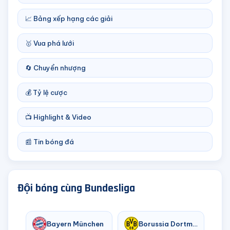
📈 Bảng xếp hạng các giải
🥇 Vua phá lưới
🔄 Chuyển nhượng
💰 Tỷ lệ cược
📺 Highlight & Video
📰 Tin bóng đá
Đội bóng cùng Bundesliga
Bayern München
Borussia Dortmund