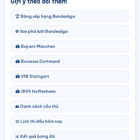
Gợi ý theo dõi thêm
🏆 Bảng xếp hạng Bundesliga
⚽ Vua phá lưới Bundesliga
🏟️ Bayern München
🏟️ Borussia Dortmund
🏟️ VfB Stuttgart
🏟️ 1899 Hoffenheim
👥 Danh sách cầu thủ
📅 Lịch thi đấu hôm nay
📊 Kết quả bóng đá