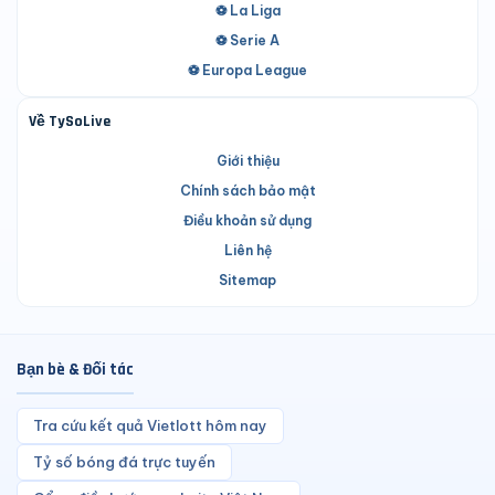
⚽ La Liga
⚽ Serie A
⚽ Europa League
Về TySoLive
Giới thiệu
Chính sách bảo mật
Điều khoản sử dụng
Liên hệ
Sitemap
Bạn bè & Đối tác
Tra cứu kết quả Vietlott hôm nay
Tỷ số bóng đá trực tuyến