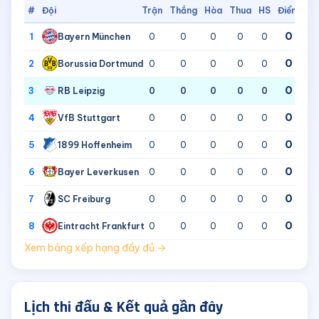
#
Đội
Trận
Thắng
Hòa
Thua
HS
Điểm
0
Bayern München
1
0
0
0
0
0
0
Borussia Dortmund
2
0
0
0
0
0
0
RB Leipzig
3
0
0
0
0
0
0
VfB Stuttgart
4
0
0
0
0
0
0
1899 Hoffenheim
5
0
0
0
0
0
0
Bayer Leverkusen
6
0
0
0
0
0
0
SC Freiburg
7
0
0
0
0
0
0
Eintracht Frankfurt
8
0
0
0
0
0
Xem bảng xếp hạng đầy đủ →
Lịch thi đấu & Kết quả gần đây