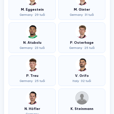
M. Eggestein
M. Ginter
Germany · 29 tuổi
Germany · 31 tuổi
N. Atubolu
P. Osterhage
Germany · 23 tuổi
Germany · 25 tuổi
P. Treu
V. Grifo
Germany · 25 tuổi
Italy · 32 tuổi
N. Höfler
K. Steinmann