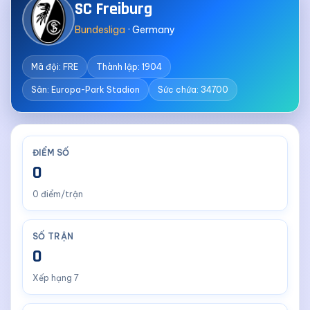
SC Freiburg
Bundesliga
· Germany
Mã đội: FRE
Thành lập: 1904
Sân: Europa-Park Stadion
Sức chứa: 34700
ĐIỂM SỐ
0
0 điểm/trận
SỐ TRẬN
0
Xếp hạng 7