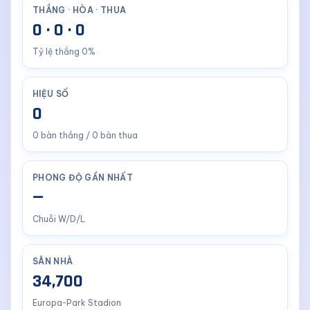
THẮNG · HÒA · THUA
0 · 0 · 0
Tỷ lệ thắng 0%
HIỆU SỐ
0
0 bàn thắng / 0 bàn thua
PHONG ĐỘ GẦN NHẤT
—
Chuỗi W/D/L
SÂN NHÀ
34,700
Europa-Park Stadion