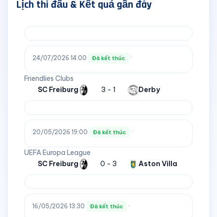
Lịch thi đấu & Kết quả gần đây
24/07/2026 14:00
·
Đã kết thúc
Friendlies Clubs
SC Freiburg
3 - 1
Derby
20/05/2026 19:00
·
Đã kết thúc
UEFA Europa League
SC Freiburg
0 - 3
Aston Villa
16/05/2026 13:30
·
Đã kết thúc