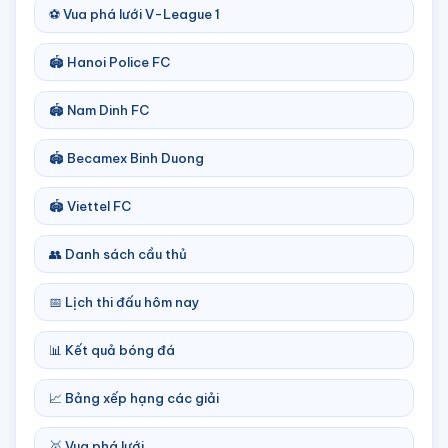
⚽ Vua phá lưới V-League 1
🏟️ Hanoi Police FC
🏟️ Nam Dinh FC
🏟️ Becamex Binh Duong
🏟️ Viettel FC
👥 Danh sách cầu thủ
📅 Lịch thi đấu hôm nay
📊 Kết quả bóng đá
📈 Bảng xếp hạng các giải
🥇 Vua phá lưới