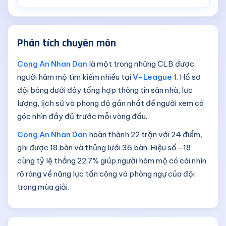
Phân tích chuyên môn
Cong An Nhan Dan
là một trong những CLB được
người hâm mộ tìm kiếm nhiều tại
V-League
1. Hồ sơ
đội bóng dưới đây tổng hợp thông tin sân nhà, lực
lượng, lịch sử và phong độ gần nhất để người xem có
góc nhìn đầy đủ trước mỗi vòng đấu.
Cong An Nhan Dan
hoàn thành 22 trận với 24 điểm,
ghi được 18 bàn và thủng lưới 36 bàn. Hiệu số -18
cùng tỷ lệ thắng 22.7% giúp người hâm mộ có cái nhìn
rõ ràng về năng lực tấn công và phòng ngự của đội
trong mùa giải.