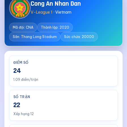
Cong An Nhan Dan
V-League 1
· Vietnam
Mã đội: CNA
Thành lập: 2020
Sân: Thang Long Stadium
Sức chứa: 20000
ĐIỂM SỐ
24
1.09 điểm/trận
SỐ TRẬN
22
Xếp hạng 12