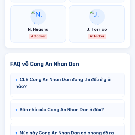
N. Huasna
J. Torrico
Attacker
Attacker
FAQ về Cong An Nhan Dan
CLB Cong An Nhan Dan đang thi đấu ở giải
nào?
Sân nhà của Cong An Nhan Dan ở đâu?
Mùa này Cong An Nhan Dan có phong độ ra