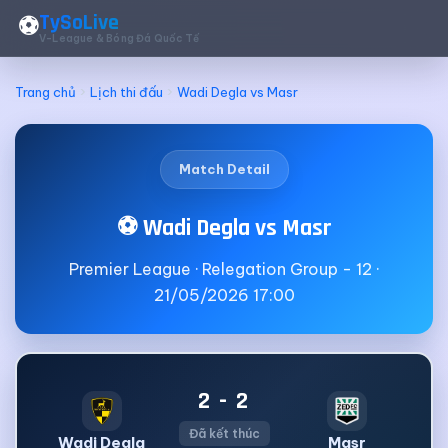
TySoLive
⚽
V-League & Bóng Đá Quốc Tế
Trang chủ
Lịch thi đấu
Wadi Degla vs Masr
Match Detail
⚽ Wadi Degla vs Masr
Premier League · Relegation Group - 12 ·
21/05/2026 17:00
2 - 2
Đã kết thúc
Wadi Degla
Masr