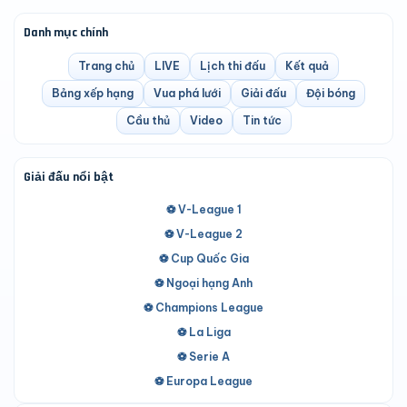
Danh mục chính
Trang chủ
LIVE
Lịch thi đấu
Kết quả
Bảng xếp hạng
Vua phá lưới
Giải đấu
Đội bóng
Cầu thủ
Video
Tin tức
Giải đấu nổi bật
⚽ V-League 1
⚽ V-League 2
⚽ Cup Quốc Gia
⚽ Ngoại hạng Anh
⚽ Champions League
⚽ La Liga
⚽ Serie A
⚽ Europa League