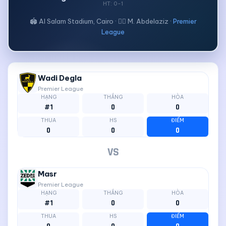
HT: 0-1
🏟 Al Salam Stadium, Cairo · 🧑‍⚖ M. Abdelaziz ·
Premier
League
Wadi Degla
Premier League
HẠNG
THẮNG
HÒA
#1
0
0
THUA
HS
ĐIỂM
0
0
0
VS
Masr
Premier League
HẠNG
THẮNG
HÒA
#1
0
0
THUA
HS
ĐIỂM