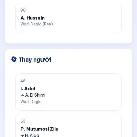
90'
A. Hussein
Wadi Degla (Pen)
🔄 Thay người
46'
I. Adel
➜ A. El Shimi
Wadi Degla
63'
P. Mutumosi Zilu
➜ H. Alaa