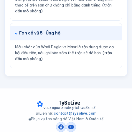
thực tế trên sân chứ không chỉ bằng danh tiếng. (trận
đấu mô phỏng)
Fan cổ vũ 5 · Ủng hộ
Mấu chốt của Wadi Degla vs Masr là tận dụng được cơ
hội đầu tiên, nếu ghi bàn sớm thế trận sẽ dễ hơn. (trận
đấu mô phỏng)
TySoLive
⚽
V-League & Bóng Đá Quốc Tế
Liên hệ:
contact@zysolive.com
📧
Phục vụ fan bóng đá Việt Nam & Quốc tế
🌐