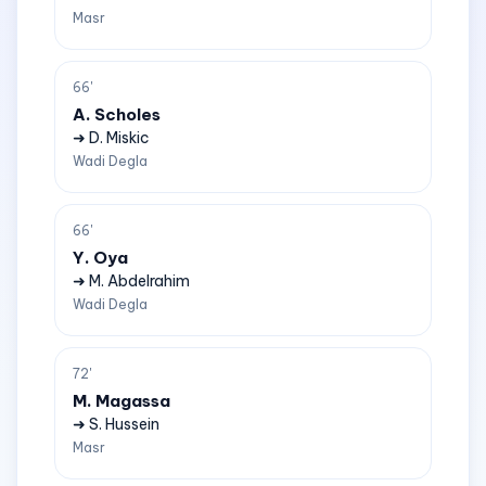
Masr
66'
A. Scholes
➜ D. Miskic
Wadi Degla
66'
Y. Oya
➜ M. Abdelrahim
Wadi Degla
72'
M. Magassa
➜ S. Hussein
Masr