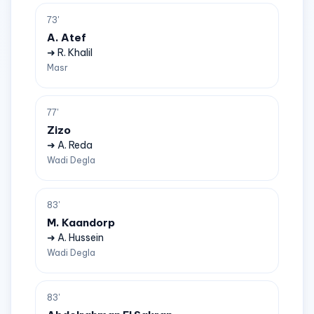
73'
A. Atef
➜ R. Khalil
Masr
77'
Zizo
➜ A. Reda
Wadi Degla
83'
M. Kaandorp
➜ A. Hussein
Wadi Degla
83'