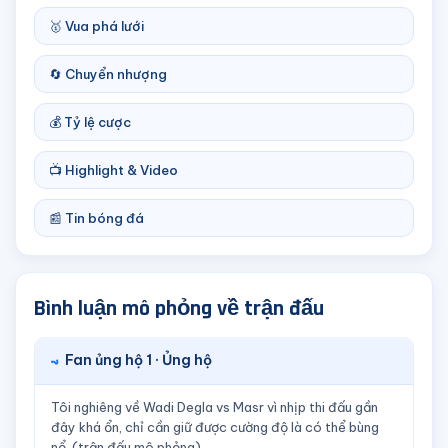
🥇 Vua phá lưới
🔄 Chuyển nhượng
💰 Tỷ lệ cược
📺 Highlight & Video
📰 Tin bóng đá
Bình luận mô phỏng về trận đấu
Fan ủng hộ 1 · Ủng hộ
Tôi nghiêng về Wadi Degla vs Masr vì nhịp thi đấu gần
đây khá ổn, chỉ cần giữ được cường độ là có thể bùng
nổ. (trận đấu mô phỏng)