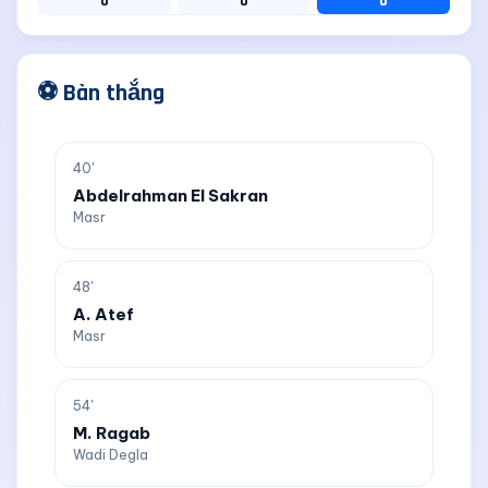
0
0
0
⚽ Bàn thắng
40'
Abdelrahman El Sakran
Masr
48'
A. Atef
Masr
54'
M. Ragab
Wadi Degla