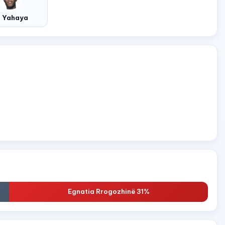
. Yahaya
Egnatia Rrogozhinë 31%