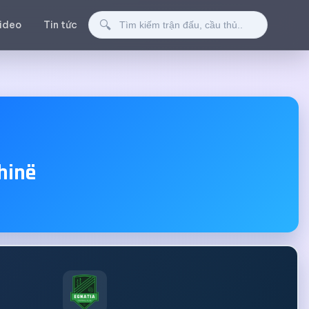
Tìm kiếm
🔍
ideo
Tin tức
hinë