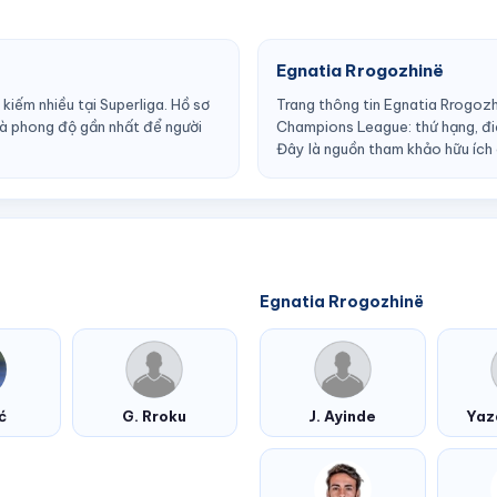
Egnatia Rrogozhinë
iếm nhiều tại Superliga. Hồ sơ
Trang thông tin Egnatia Rrogozh
 và phong độ gần nhất để người
Champions League: thứ hạng, điểm
Đây là nguồn tham khảo hữu ích
Egnatia Rrogozhinë
ć
G. Rroku
J. Ayinde
Yaz