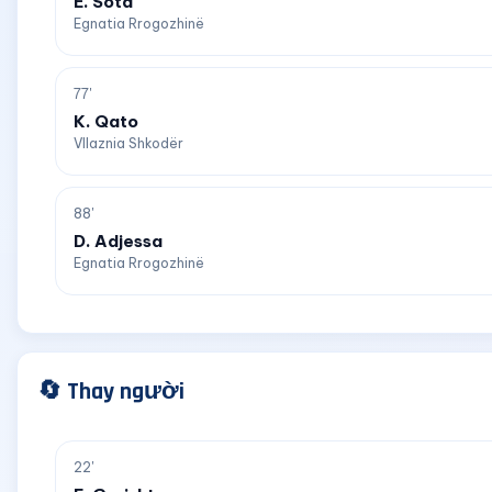
E. Sota
Egnatia Rrogozhinë
77'
K. Qato
Vllaznia Shkodër
88'
D. Adjessa
Egnatia Rrogozhinë
🔄 Thay người
22'