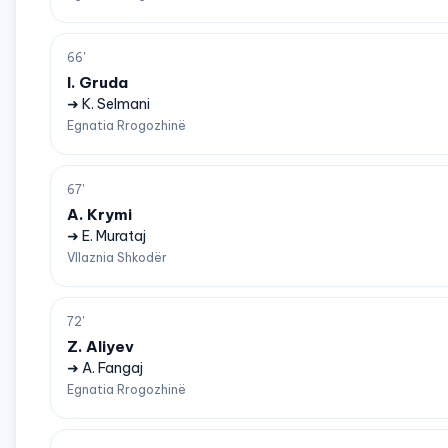
66'
I. Gruda
➜ K. Selmani
Egnatia Rrogozhinë
67'
A. Krymi
➜ E. Murataj
Vllaznia Shkodër
72'
Z. Aliyev
➜ A. Fangaj
Egnatia Rrogozhinë