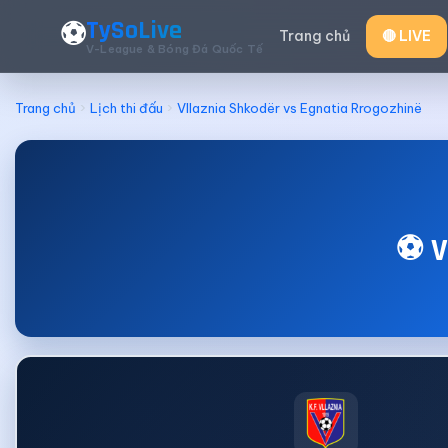
TySoLive
⚽
Trang chủ
🔴 LIVE
V-League & Bóng Đá Quốc Tế
Trang chủ
Lịch thi đấu
Vllaznia Shkodër vs Egnatia Rrogozhinë
⚽ V