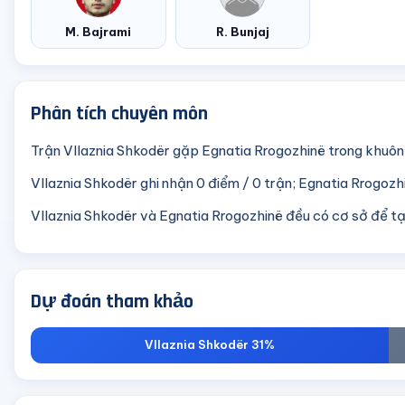
M. Bajrami
R. Bunjaj
Phân tích chuyên môn
Trận Vllaznia Shkodër gặp Egnatia Rrogozhinë trong khuô
Vllaznia Shkodër ghi nhận 0 điểm / 0 trận; Egnatia Rrogozhi
Vllaznia Shkodër và Egnatia Rrogozhinë đều có cơ sở để t
Dự đoán tham khảo
Vllaznia Shkodër 31%