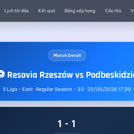
Lịch thi đấu
Kết quả
Bảng xếp hạng
Cầu thủ
V
Match Detail
⚽ Resovia Rzeszów vs Podbeskidzi
II Liga - East · Regular Season - 33 · 23/05/2026 17:30
1 - 1