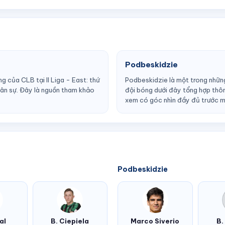
Podbeskidzie
g của CLB tại II Liga - East: thứ
Podbeskidzie là một trong những
nhân sự. Đây là nguồn tham khảo
đội bóng dưới đây tổng hợp thông
xem có góc nhìn đầy đủ trước m
Podbeskidzie
al
B. Ciepiela
Marco Siverio
B.