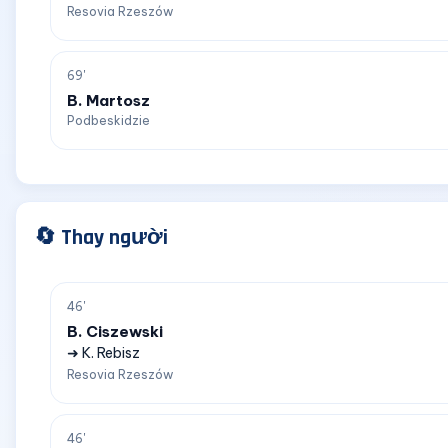
Resovia Rzeszów
69'
B. Martosz
Podbeskidzie
🔄 Thay người
46'
B. Ciszewski
➜ K. Rebisz
Resovia Rzeszów
46'