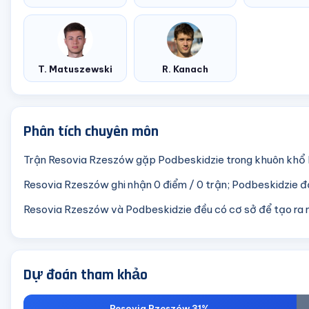
T. Matuszewski
R. Kanach
Phân tích chuyên môn
Trận Resovia Rzeszów gặp Podbeskidzie trong khuôn khổ I
Resovia Rzeszów ghi nhận 0 điểm / 0 trận; Podbeskidzie đạ
Resovia Rzeszów và Podbeskidzie đều có cơ sở để tạo ra 
Dự đoán tham khảo
Resovia Rzeszów 31%