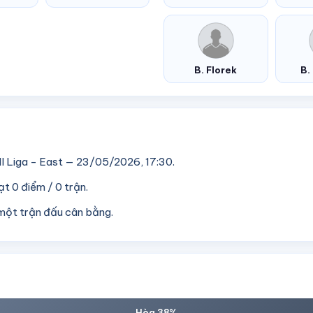
B. Florek
B.
I Liga - East — 23/05/2026, 17:30.
t 0 điểm / 0 trận.
một trận đấu cân bằng.
Hòa 38%