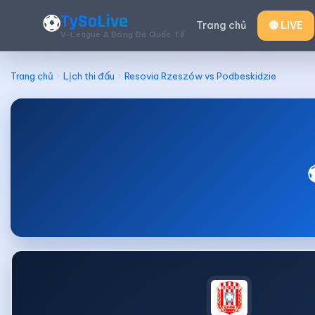
TySoLive
⚽
Trang chủ
🔴 LIVE
V-League & Bóng Đá Quốc Tế
Trang chủ
Lịch thi đấu
Resovia Rzeszów vs Podbeskidzie