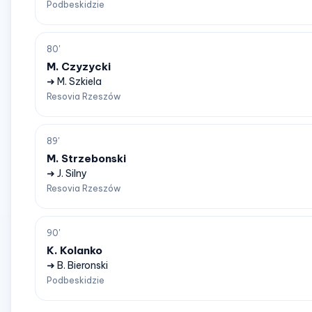
Podbeskidzie
80'
M. Czyzycki
➜ M. Szkiela
Resovia Rzeszów
89'
M. Strzebonski
➜ J. Silny
Resovia Rzeszów
90'
K. Kolanko
➜ B. Bieronski
Podbeskidzie