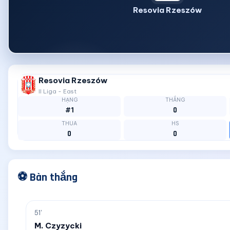
Resovia Rzeszów
Resovia Rzeszów
II Liga - East
HẠNG
THẮNG
#1
0
THUA
HS
0
0
⚽ Bàn thắng
51'
M. Czyzycki