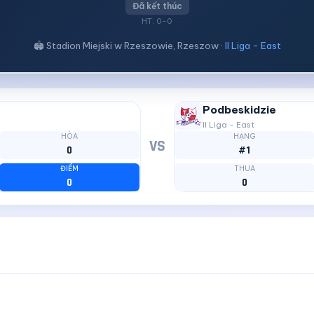
Đã kết thúc
HT: 0-0
🏟 Stadion Miejski w Rzeszowie, Rzeszow ·
II Liga - East
Podbeskidzie
II Liga - East
HÒA
HẠNG
VS
0
#1
ĐIỂM
THUA
0
0