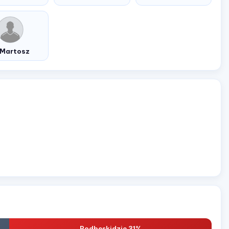
 Martosz
Podbeskidzie 31%