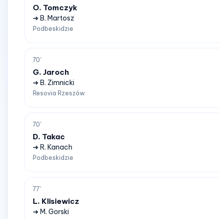
O. Tomczyk
➜ B. Martosz
Podbeskidzie
70'
G. Jaroch
➜ B. Zimnicki
Resovia Rzeszów
70'
D. Takac
➜ R. Kanach
Podbeskidzie
77'
L. Klisiewicz
➜ M. Gorski