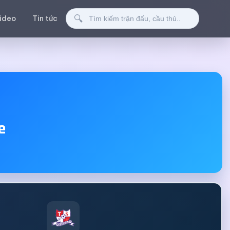
Tìm kiếm
🔍
ideo
Tin tức
e