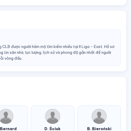
 CLB được người hâm mộ tìm kiếm nhiều tại II Liga - East. Hồ sơ
 tin sân nhà, lực lượng, lịch sử và phong độ gần nhất để người
ỗi vòng đấu.
 Bernard
D. Ściuk
B. Bieroński