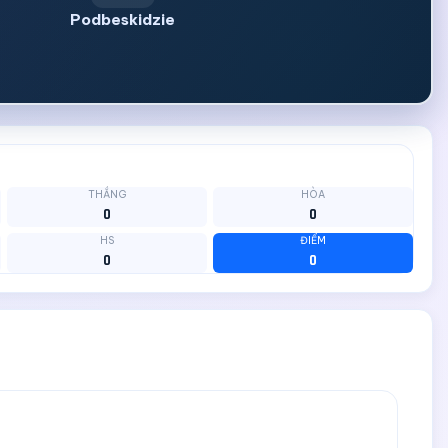
Podbeskidzie
THẮNG
HÒA
0
0
HS
ĐIỂM
0
0