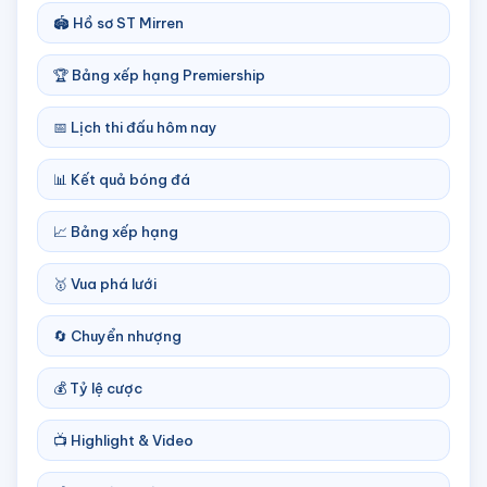
🏟️ Hồ sơ ST Mirren
🏆 Bảng xếp hạng Premiership
📅 Lịch thi đấu hôm nay
📊 Kết quả bóng đá
📈 Bảng xếp hạng
🥇 Vua phá lưới
🔄 Chuyển nhượng
💰 Tỷ lệ cược
📺 Highlight & Video