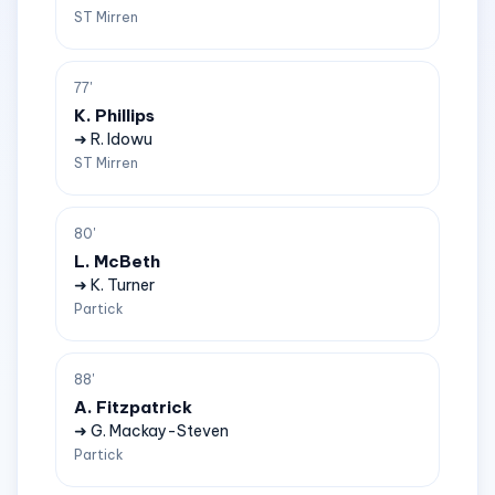
ST Mirren
77'
K. Phillips
➜ R. Idowu
ST Mirren
80'
L. McBeth
➜ K. Turner
Partick
88'
A. Fitzpatrick
➜ G. Mackay-Steven
Partick