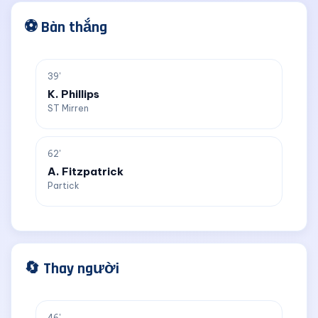
⚽ Bàn thắng
39'
K. Phillips
ST Mirren
62'
A. Fitzpatrick
Partick
🔄 Thay người
46'