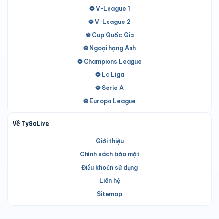
⚽ V-League 1
⚽ V-League 2
⚽ Cup Quốc Gia
⚽ Ngoại hạng Anh
⚽ Champions League
⚽ La Liga
⚽ Serie A
⚽ Europa League
Về TySoLive
Giới thiệu
Chính sách bảo mật
Điều khoản sử dụng
Liên hệ
Sitemap