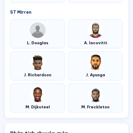
ST Mirren
L. Douglas
A. Iacovitti
J. Richardson
J. Ayunga
M. Dijksteel
M. Freckleton