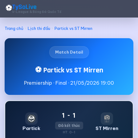
TySoLive
⚽
V-League & Bóng Đá Quốc Tế
Trang chủ
Lịch thi đấu
Partick vs ST Mirren
Match Detail
⚽ Partick vs ST Mirren
Premiership · Final · 21/05/2026 19:00
1 - 1
Đã kết thúc
Partick
ST Mirren
HT: 0-1