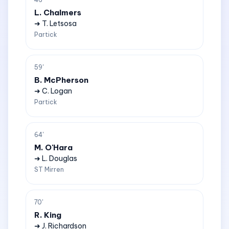
L. Chalmers
➜ T. Letsosa
Partick
59'
B. McPherson
➜ C. Logan
Partick
64'
M. O'Hara
➜ L. Douglas
ST Mirren
70'
R. King
➜ J. Richardson