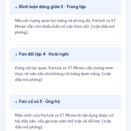
Bình luận đứng giữa 3 · Trung lập
Nếu xét tương quan lực lượng và phong độ, Partick vs ST
Mirren vẫn còn nhiều biến số cần theo dõi. (trận đấu mô
phỏng)
Fan đối lập 4 · Hoài nghi
Đừng vội lạc quan, Partick vs ST Mirren cần chứng minh
thực tế trên sân chứ không chỉ bằng danh tiếng. (trận
đấu mô phỏng)
Fan cổ vũ 5 · Ủng hộ
Mấu chốt của Partick vs ST Mirren là tận dụng được cơ
hội đầu tiên, nếu ghi bàn sớm thế trận sẽ dễ hơn. (trận
đấu mô phỏng)