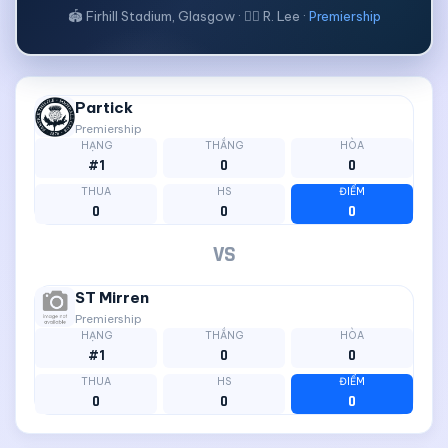
🏟 Firhill Stadium, Glasgow · 🧑‍⚖ R. Lee ·
Premiership
Partick
Premiership
HẠNG
THẮNG
HÒA
#1
0
0
THUA
HS
ĐIỂM
0
0
0
VS
ST Mirren
Premiership
HẠNG
THẮNG
HÒA
#1
0
0
THUA
HS
ĐIỂM
0
0
0