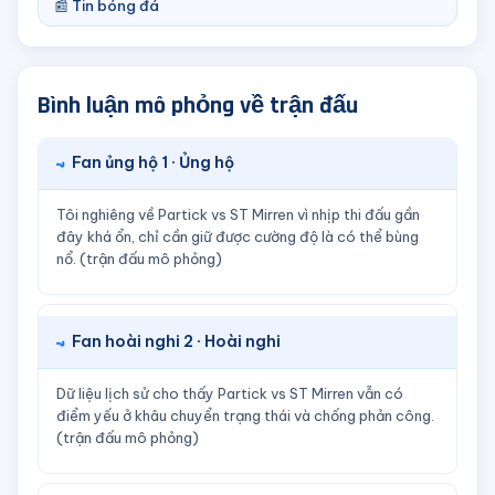
📰 Tin bóng đá
Bình luận mô phỏng về trận đấu
Fan ủng hộ 1 · Ủng hộ
Tôi nghiêng về Partick vs ST Mirren vì nhịp thi đấu gần
đây khá ổn, chỉ cần giữ được cường độ là có thể bùng
nổ. (trận đấu mô phỏng)
Fan hoài nghi 2 · Hoài nghi
Dữ liệu lịch sử cho thấy Partick vs ST Mirren vẫn có
điểm yếu ở khâu chuyển trạng thái và chống phản công.
(trận đấu mô phỏng)