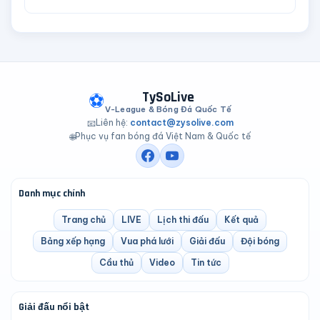
TySoLive
⚽
V-League & Bóng Đá Quốc Tế
Liên hệ:
contact@zysolive.com
📧
Phục vụ fan bóng đá Việt Nam & Quốc tế
🌐
Danh mục chính
Trang chủ
LIVE
Lịch thi đấu
Kết quả
Bảng xếp hạng
Vua phá lưới
Giải đấu
Đội bóng
Cầu thủ
Video
Tin tức
Giải đấu nổi bật