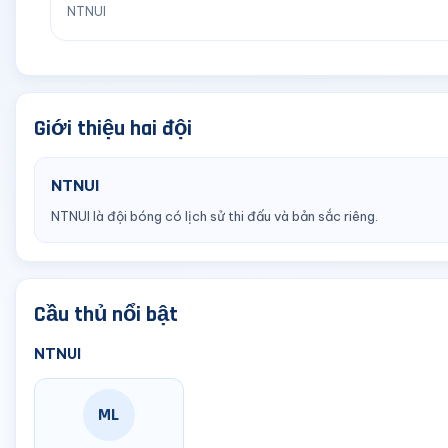
NTNUI
Giới thiệu hai đội
NTNUI
NTNUI là đội bóng có lịch sử thi đấu và bản sắc riêng.
Cầu thủ nổi bật
NTNUI
ML