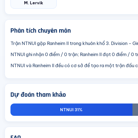
M. Lervik
Phân tích chuyên môn
Trận NTNUI gặp Ranheim II trong khuôn khổ 3. Division - Gi
NTNUI ghi nhận 0 điểm / 0 trận; Ranheim II đạt 0 điểm / 0 t
NTNUI và Ranheim II đều có cơ sở để tạo ra một trận đấu 
Dự đoán tham khảo
NTNUI 31%