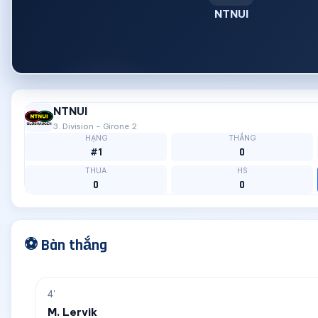
NTNUI
NTNUI
3. Division - Girone 2
HẠNG
THẮNG
#1
0
THUA
HS
0
0
⚽ Bàn thắng
4'
M. Lervik