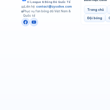
Danh mục chính
V-League & Bóng Đá Quốc Tế
Liên hệ:
contact@zysolive.com
📧
Trang chủ
Phục vụ fan bóng đá Việt Nam &
🌐
Quốc tế
Đội bóng