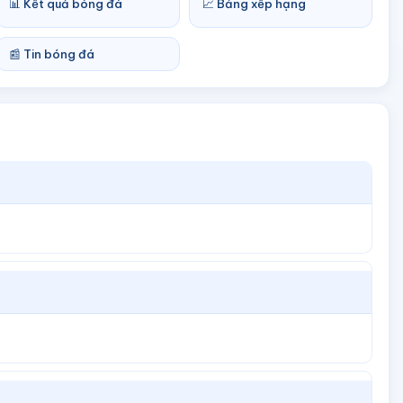
📊 Kết quả bóng đá
📈 Bảng xếp hạng
📰 Tin bóng đá