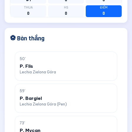
THUA
HS
ĐIỂM
0
0
0
⚽ Bàn thắng
50'
P. Flis
Lechia Zielona Góra
59'
P. Bargiel
Lechia Zielona Góra (Pen)
73'
P. Mycan