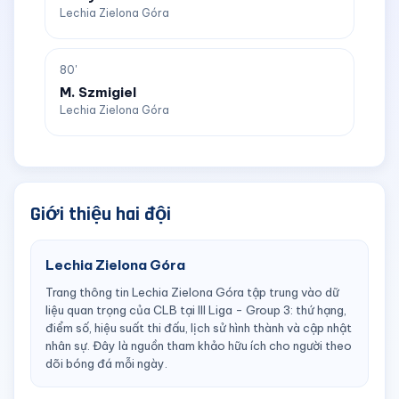
Lechia Zielona Góra
80'
M. Szmigiel
Lechia Zielona Góra
Giới thiệu hai đội
Lechia Zielona Góra
Trang thông tin Lechia Zielona Góra tập trung vào dữ
liệu quan trọng của CLB tại III Liga - Group 3: thứ hạng,
điểm số, hiệu suất thi đấu, lịch sử hình thành và cập nhật
nhân sự. Đây là nguồn tham khảo hữu ích cho người theo
dõi bóng đá mỗi ngày.