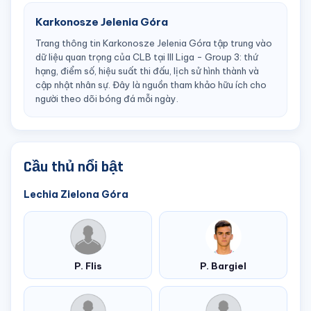
Karkonosze Jelenia Góra
Trang thông tin Karkonosze Jelenia Góra tập trung vào
dữ liệu quan trọng của CLB tại III Liga - Group 3: thứ
hạng, điểm số, hiệu suất thi đấu, lịch sử hình thành và
cập nhật nhân sự. Đây là nguồn tham khảo hữu ích cho
người theo dõi bóng đá mỗi ngày.
Cầu thủ nổi bật
Lechia Zielona Góra
P. Flis
P. Bargiel