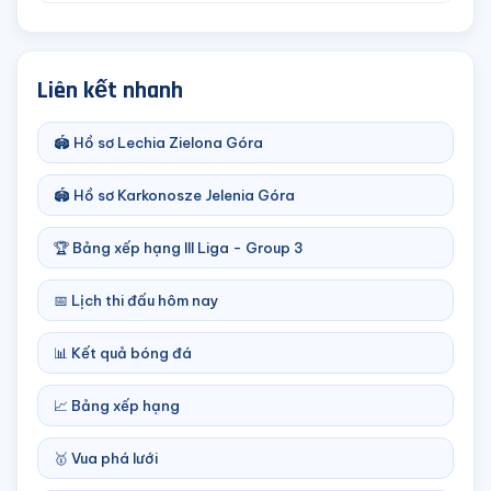
Liên kết nhanh
🏟️ Hồ sơ Lechia Zielona Góra
🏟️ Hồ sơ Karkonosze Jelenia Góra
🏆 Bảng xếp hạng III Liga - Group 3
📅 Lịch thi đấu hôm nay
📊 Kết quả bóng đá
📈 Bảng xếp hạng
🥇 Vua phá lưới