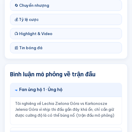
🔄 Chuyển nhượng
💰 Tỷ lệ cược
📺 Highlight & Video
📰 Tin bóng đá
Bình luận mô phỏng về trận đấu
Fan ủng hộ 1 · Ủng hộ
Tôi nghiêng về Lechia Zielona Góra vs Karkonosze
Jelenia Góra vì nhịp thi đấu gần đây khá ổn, chỉ cần giữ
được cường độ là có thể bùng nổ. (trận đấu mô phỏng)