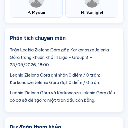
P. Mycan
M. Szmigiel
Phân tích chuyên môn
Trận Lechia Zielona Góra gặp Karkonosze Jelenia
Góra trong khuôn khổ III Liga - Group 3 —
23/05/2026, 18:00.
Lechia Zielona Góra ghi nhận 0 điểm / 0 trận;
Karkonosze Jelenia Góra đạt 0 điểm / 0 trận.
Lechia Zielona Góra và Karkonosze Jelenia Góra đều
có cơ sở để tạo ra một trận đấu cân bằng.
Dự đoán tham khảo