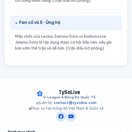
chỉ bằng danh tiếng. (trận đấu mô phỏng)
Fan cổ vũ 5 · Ủng hộ
Mấu chốt của Lechia Zielona Góra vs Karkonosze
Jelenia Góra là tận dụng được cơ hội đầu tiên, nếu ghi
bàn sớm thế trận sẽ dễ hơn. (trận đấu mô phỏng)
TySoLive
⚽
V-League & Bóng Đá Quốc Tế
Liên hệ:
contact@zysolive.com
📧
Phục vụ fan bóng đá Việt Nam & Quốc tế
🌐