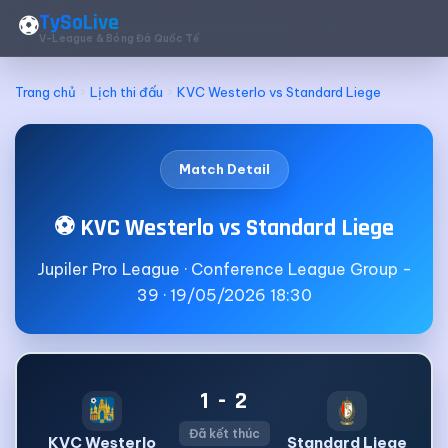
TySoLive
⚽
V-League & Bóng Đá Quốc Tế
Trang chủ
Lịch thi đấu
KVC Westerlo vs Standard Liege
Match Detail
⚽ KVC Westerlo vs Standard Liege
Jupiler Pro League · Conference League Group -
39 · 19/05/2026 18:30
1 - 2
Đã kết thúc
KVC Westerlo
Standard Liege