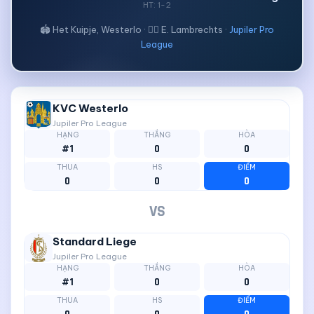
HT: 1-2
🏟 Het Kuipje, Westerlo · 🧑‍⚖ E. Lambrechts ·
Jupiler Pro
League
KVC Westerlo
Jupiler Pro League
HẠNG
THẮNG
HÒA
#1
0
0
THUA
HS
ĐIỂM
0
0
0
VS
Standard Liege
Jupiler Pro League
HẠNG
THẮNG
HÒA
#1
0
0
THUA
HS
ĐIỂM