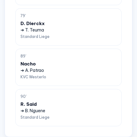
79'
D. Dierckx
➜ T. Teuma
Standard Liege
89'
Nacho
➜ A. Patrao
KVC Westerlo
90'
R. Said
➜ B. Nguene
Standard Liege