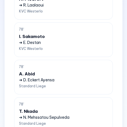
➜ R. Laalaoui
KVC Westerlo
78'
I. Sakamoto
➜ E. Destan
KVC Westerlo
78'
A. Abid
➜ D. Eckert Ayensa
Standard Liege
78'
T. Nkada
➜ N. Mehssatou Sepulveda
Standard Liege