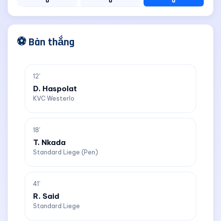
0
0
0
⚽ Bàn thắng
12'
D. Haspolat
KVC Westerlo
18'
T. Nkada
Standard Liege (Pen)
41'
R. Said
Standard Liege