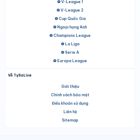
⚽ V-League 1
⚽ V-League 2
⚽ Cup Quốc Gia
⚽ Ngoại hạng Anh
⚽ Champions League
⚽ La Liga
⚽ Serie A
⚽ Europa League
Về TySoLive
Giới thiệu
Chính sách bảo mật
Điều khoản sử dụng
Liên hệ
Sitemap