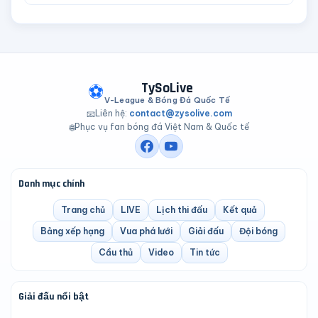
TySoLive
⚽
V-League & Bóng Đá Quốc Tế
Liên hệ:
contact@zysolive.com
📧
Phục vụ fan bóng đá Việt Nam & Quốc tế
🌐
Danh mục chính
Trang chủ
LIVE
Lịch thi đấu
Kết quả
Bảng xếp hạng
Vua phá lưới
Giải đấu
Đội bóng
Cầu thủ
Video
Tin tức
Giải đấu nổi bật