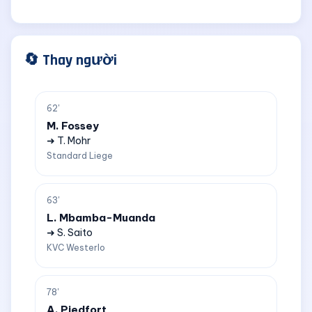
🔄 Thay người
62'
M. Fossey
➜ T. Mohr
Standard Liege
63'
L. Mbamba-Muanda
➜ S. Saito
KVC Westerlo
78'
A. Piedfort