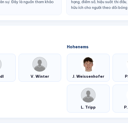
nhân sự. Đây là nguồn tham khảo
hạng, điểm số, hiệu suất thi đấu
hữu ích cho người theo dõi bóng
Hohenems
dl
V. Winter
J. Weissenhofer
P
L. Tripp
P