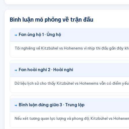
Bình luận mô phỏng về trận đấu
Fan ủng hộ 1 · Ủng hộ
Tôi nghiêng về Kitzbühel vs Hohenems vì nhịp thi đấu gần đây kh
Fan hoài nghi 2 · Hoài nghi
Dữ liệu lịch sử cho thấy Kitzbühel vs Hohenems vẫn có điểm yếu
Bình luận đứng giữa 3 · Trung lập
Nếu xét tương quan lực lượng và phong độ, Kitzbühel vs Hohenem