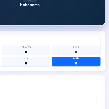
Hohenems
THẮNG
HÒA
0
0
HS
ĐIỂM
0
0