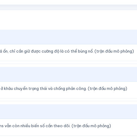
á ổn, chỉ cần giữ được cường độ là có thể bùng nổ. (trận đấu mô phỏng)
 ở khâu chuyển trạng thái và chống phản công. (trận đấu mô phỏng)
s vẫn còn nhiều biến số cần theo dõi. (trận đấu mô phỏng)