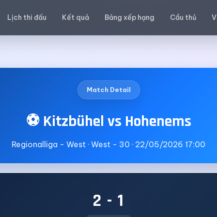
Lịch thi đấu
Kết quả
Bảng xếp hạng
Cầu thủ
V
Match Detail
⚽ Kitzbühel vs Hohenems
Regionalliga - West · West - 30 · 22/05/2026 17:00
2 - 1