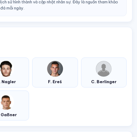
, lịch sử hình thành và cập nhật nhân sự. Đây là nguồn tham khảo
 đá mỗi ngày.
. Nagler
F. Ereš
C. Berlinger
. Gaßner