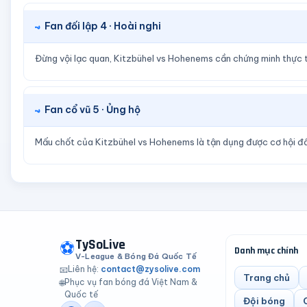
Fan đối lập 4 · Hoài nghi
Đừng vội lạc quan, Kitzbühel vs Hohenems cần chứng minh thực t
Fan cổ vũ 5 · Ủng hộ
Mấu chốt của Kitzbühel vs Hohenems là tận dụng được cơ hội đầu
TySoLive
⚽
Danh mục chính
V-League & Bóng Đá Quốc Tế
Liên hệ:
contact@zysolive.com
📧
Trang chủ
Phục vụ fan bóng đá Việt Nam &
🌐
Quốc tế
Đội bóng