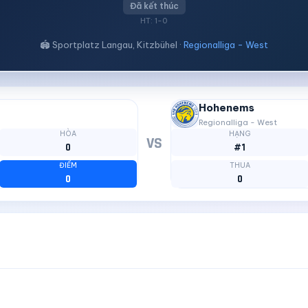
Đã kết thúc
HT: 1-0
🏟 Sportplatz Langau, Kitzbühel ·
Regionalliga - West
Hohenems
Regionalliga - West
HÒA
HẠNG
VS
0
#1
ĐIỂM
THUA
0
0