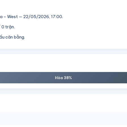
ga - West — 22/05/2026, 17:00.
 0 trận.
ấu cân bằng.
Hòa 38%