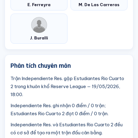
E. Ferreyra
M. De Las Carreras
J. Buralli
Phân tích chuyên môn
Trận Independiente Res. gặp Estudiantes Rio Cuarto
2 trong khuôn khổ Reserve League — 19/05/2026,
18:00.
Independiente Res. ghi nhận 0 điểm / 0 trận;
Estudiantes Rio Cuarto 2 đạt 0 điểm / 0 trận.
Independiente Res. và Estudiantes Rio Cuarto 2 đều
có cơ sở để tạo ra một trận đấu cân bằng.