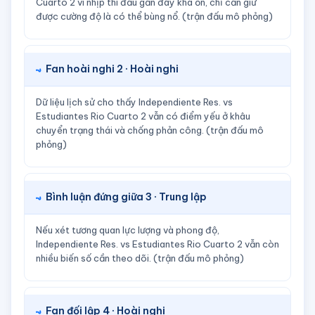
Cuarto 2 vì nhịp thi đấu gần đây khá ổn, chỉ cần giữ
được cường độ là có thể bùng nổ. (trận đấu mô phỏng)
Fan hoài nghi 2 · Hoài nghi
Dữ liệu lịch sử cho thấy Independiente Res. vs
Estudiantes Rio Cuarto 2 vẫn có điểm yếu ở khâu
chuyển trạng thái và chống phản công. (trận đấu mô
phỏng)
Bình luận đứng giữa 3 · Trung lập
Nếu xét tương quan lực lượng và phong độ,
Independiente Res. vs Estudiantes Rio Cuarto 2 vẫn còn
nhiều biến số cần theo dõi. (trận đấu mô phỏng)
Fan đối lập 4 · Hoài nghi