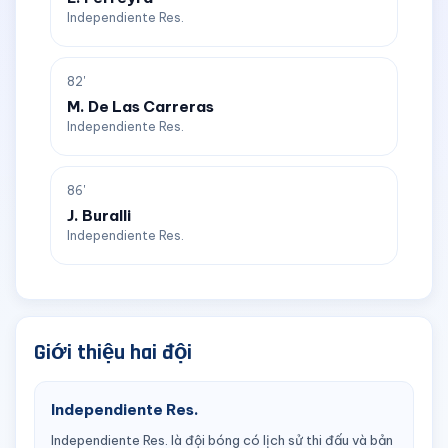
Independiente Res.
82'
M. De Las Carreras
Independiente Res.
86'
J. Buralli
Independiente Res.
Giới thiệu hai đội
Independiente Res.
Independiente Res. là đội bóng có lịch sử thi đấu và bản