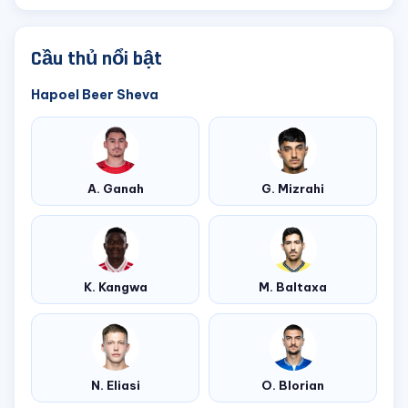
Cầu thủ nổi bật
Hapoel Beer Sheva
A. Ganah
G. Mizrahi
K. Kangwa
M. Baltaxa
N. Eliasi
O. Blorian