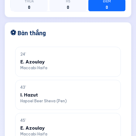
THUA
HS
ĐIỂM
0
0
0
⚽ Bàn thắng
24'
E. Azoulay
Maccabi Haifa
43'
I. Hazut
Hapoel Beer Sheva (Pen)
45'
E. Azoulay
Maccabi Haifa