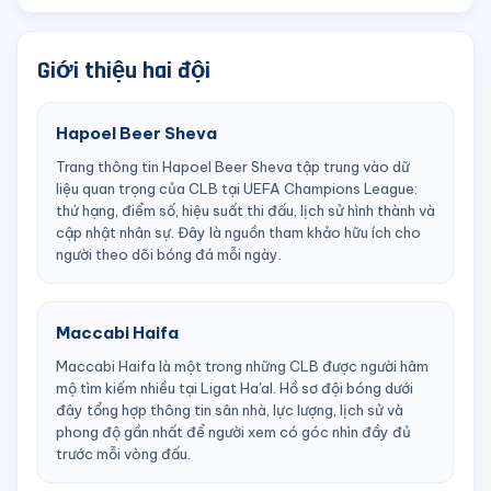
Giới thiệu hai đội
Hapoel Beer Sheva
Trang thông tin Hapoel Beer Sheva tập trung vào dữ
liệu quan trọng của CLB tại UEFA Champions League:
thứ hạng, điểm số, hiệu suất thi đấu, lịch sử hình thành và
cập nhật nhân sự. Đây là nguồn tham khảo hữu ích cho
người theo dõi bóng đá mỗi ngày.
Maccabi Haifa
Maccabi Haifa là một trong những CLB được người hâm
mộ tìm kiếm nhiều tại Ligat Ha'al. Hồ sơ đội bóng dưới
đây tổng hợp thông tin sân nhà, lực lượng, lịch sử và
phong độ gần nhất để người xem có góc nhìn đầy đủ
trước mỗi vòng đấu.