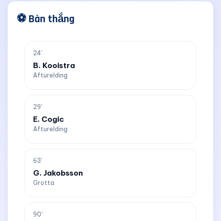
⚽ Bàn thắng
24'
B. Kooistra
Afturelding
29'
E. Cogic
Afturelding
63'
G. Jakobsson
Grotta
90'