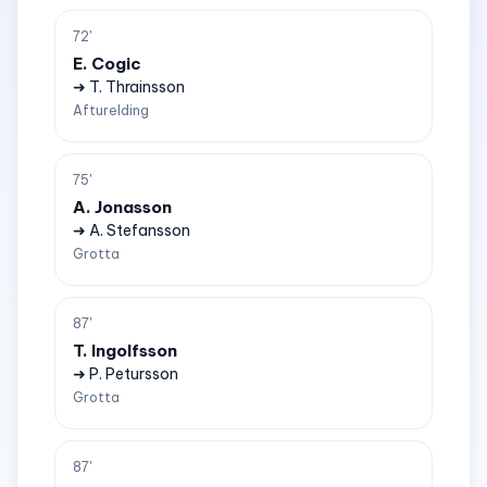
72'
E. Cogic
➜ T. Thrainsson
Afturelding
75'
A. Jonasson
➜ A. Stefansson
Grotta
87'
T. Ingolfsson
➜ P. Petursson
Grotta
87'