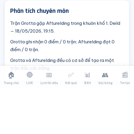
Phân tích chuyên môn
Trận Grotta gặp Afturelding trong khuôn khổ 1. Deild
— 18/05/2026, 19:15.
Grotta ghi nhận 0 điểm / 0 trận; Afturelding đạt 0
điểm / 0 trận.
Grotta và Afturelding đều có cơ sở để tạo ra một
trận đấu cân bằng.
🏠
🔴
📅
✅
📊
👥
📰
Trang chủ
LIVE
Lịch thi đấu
Kết quả
BXH
Đội bóng
Tin tức
Dự đoán tham khảo
Grotta 31%
Hòa 38%
Afturelding 31%