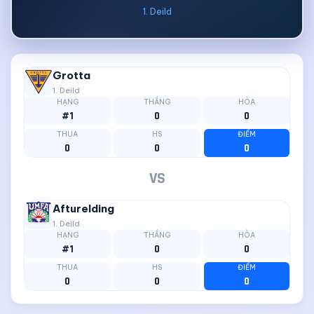
1. Deild
Grotta
1. Deild
HẠNG
THẮNG
HÒA
#1
0
0
THUA
HS
ĐIỂM
0
0
0
VS
Afturelding
1. Deild
HẠNG
THẮNG
HÒA
#1
0
0
THUA
HS
ĐIỂM
0
0
0