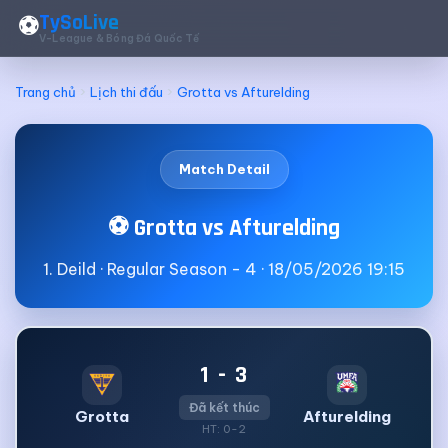
TySoLive
⚽
V-League & Bóng Đá Quốc Tế
Trang chủ
Lịch thi đấu
Grotta vs Afturelding
Match Detail
⚽ Grotta vs Afturelding
1. Deild · Regular Season - 4 · 18/05/2026 19:15
1 - 3
Đã kết thúc
Grotta
Afturelding
HT: 0-2