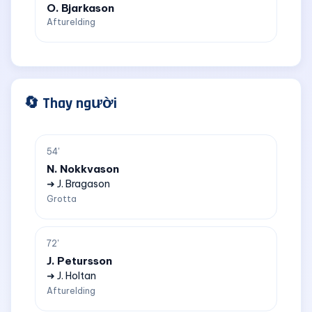
O. Bjarkason
Afturelding
🔄 Thay người
54'
N. Nokkvason
➜ J. Bragason
Grotta
72'
J. Petursson
➜ J. Holtan
Afturelding