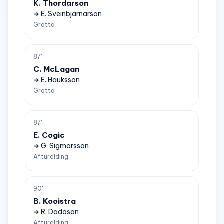
K. Thordarson
➜ E. Sveinbjarnarson
Grotta
87'
C. McLagan
➜ E. Hauksson
Grotta
87'
E. Cogic
➜ G. Sigmarsson
Afturelding
90'
B. Kooistra
➜ R. Dadason
Afturelding