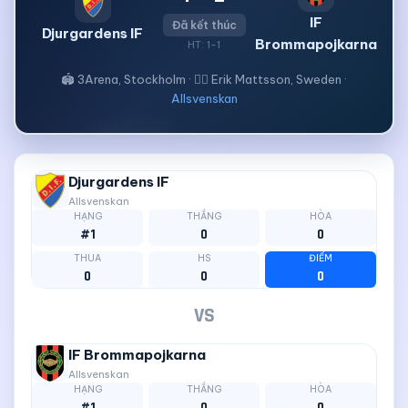
IF
Đã kết thúc
Djurgardens IF
Brommapojkarna
HT: 1-1
🏟 3Arena, Stockholm · 🧑‍⚖ Erik Mattsson, Sweden ·
Allsvenskan
Djurgardens IF
Allsvenskan
HẠNG
THẮNG
HÒA
#1
0
0
THUA
HS
ĐIỂM
0
0
0
VS
IF Brommapojkarna
Allsvenskan
HẠNG
THẮNG
HÒA
#1
0
0