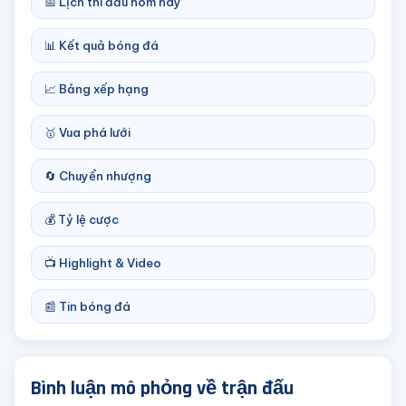
📅 Lịch thi đấu hôm nay
📊 Kết quả bóng đá
📈 Bảng xếp hạng
🥇 Vua phá lưới
🔄 Chuyển nhượng
💰 Tỷ lệ cược
📺 Highlight & Video
📰 Tin bóng đá
Bình luận mô phỏng về trận đấu