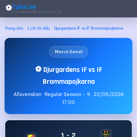
TySoLive
⚽
V-League & Bóng Đá Quốc Tế
Trang chủ
Lịch thi đấu
Djurgardens IF vs IF Brommapojkarna
Match Detail
⚽ Djurgardens IF vs IF
Brommapojkarna
Allsvenskan · Regular Season - 9 · 22/05/2026
17:00
1 - 2