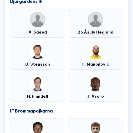
Djurgardens IF
A. Saeed
Bo Åsulv Hegland
D. Stensson
F. Manojlović
H. Finndell
J. Asoro
IF Brommapojkarna