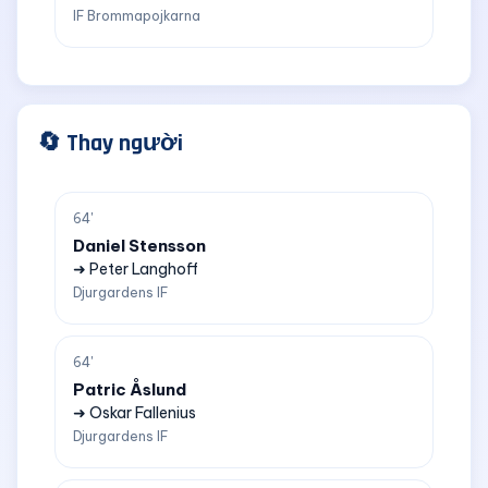
IF Brommapojkarna
🔄 Thay người
64'
Daniel Stensson
➜ Peter Langhoff
Djurgardens IF
64'
Patric Åslund
➜ Oskar Fallenius
Djurgardens IF