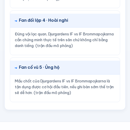
Fan đối lập 4 · Hoài nghi
Đừng vội lạc quan, Djurgardens IF vs IF Brommapojkarna
cần chứng minh thực tế trên sân chứ không chỉ bằng
danh tiếng. (trận đấu mô phỏng)
Fan cổ vũ 5 · Ủng hộ
Mấu chốt của Djurgardens IF vs IF Brommapojkarna là
tận dụng được cơ hội đầu tiên, nếu ghi bàn sớm thế trận
sẽ dễ hơn. (trận đấu mô phỏng)