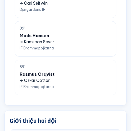
➜ Carl Selfvén
Djurgardens IF
89'
Mads Hansen
➜ Kamilcan Sever
IF Brommapojkarna
89'
Rasmus Örqvist
➜ Oskar Cotton
IF Brommapojkarna
Giới thiệu hai đội