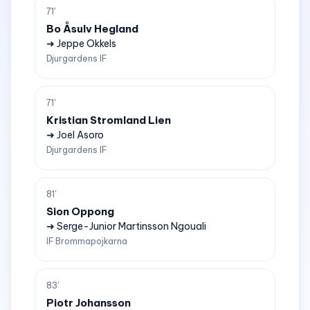
71'
Bo Åsulv Hegland
➜ Jeppe Okkels
Djurgardens IF
71'
Kristian Stromland Lien
➜ Joel Asoro
Djurgardens IF
81'
Sion Oppong
➜ Serge-Junior Martinsson Ngouali
IF Brommapojkarna
83'
Piotr Johansson