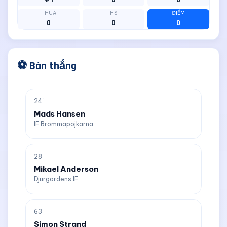
THUA
HS
ĐIỂM
0
0
0
⚽ Bàn thắng
24'
Mads Hansen
IF Brommapojkarna
28'
Mikael Anderson
Djurgardens IF
63'
Simon Strand