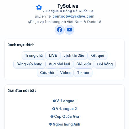
TySoLive
⚽
V-League & Bóng Đá Quốc Tế
Liên hệ:
contact@zysolive.com
📧
Phục vụ fan bóng đá Việt Nam & Quốc tế
🌐
Danh mục chính
Trang chủ
LIVE
Lịch thi đấu
Kết quả
Bảng xếp hạng
Vua phá lưới
Giải đấu
Đội bóng
Cầu thủ
Video
Tin tức
Giải đấu nổi bật
⚽ V-League 1
⚽ V-League 2
⚽ Cup Quốc Gia
⚽ Ngoại hạng Anh