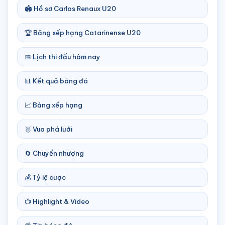
🏟️ Hồ sơ Carlos Renaux U20
🏆 Bảng xếp hạng Catarinense U20
📅 Lịch thi đấu hôm nay
📊 Kết quả bóng đá
📈 Bảng xếp hạng
🥇 Vua phá lưới
🔄 Chuyển nhượng
💰 Tỷ lệ cược
📺 Highlight & Video