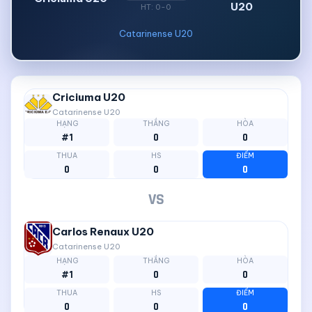
U20
HT: 0-0
Catarinense U20
Criciuma U20
Catarinense U20
HẠNG
THẮNG
HÒA
#1
0
0
THUA
HS
ĐIỂM
0
0
0
VS
Carlos Renaux U20
Catarinense U20
HẠNG
THẮNG
HÒA
#1
0
0
THUA
HS
ĐIỂM
0
0
0