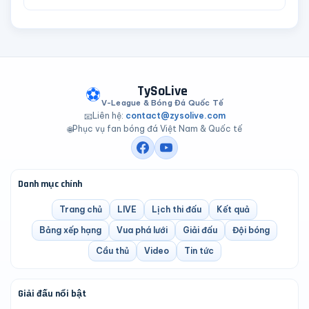
TySoLive
⚽
V-League & Bóng Đá Quốc Tế
Liên hệ:
contact@zysolive.com
📧
Phục vụ fan bóng đá Việt Nam & Quốc tế
🌐
Danh mục chính
Trang chủ
LIVE
Lịch thi đấu
Kết quả
Bảng xếp hạng
Vua phá lưới
Giải đấu
Đội bóng
Cầu thủ
Video
Tin tức
Giải đấu nổi bật