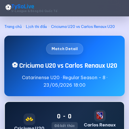
TySoLive
⚽
V-League & Bóng Đá Quốc Tế
Trang chủ
Lịch thi đấu
Criciuma U20 vs Carlos Renaux U20
Match Detail
⚽ Criciuma U20 vs Carlos Renaux U20
Catarinense U20 · Regular Season - 8 ·
23/05/2026 18:00
0 - 0
Carlos Renaux
Đã kết thúc
Criciuma U20