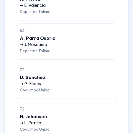
➜ E. Valencia
Deportes Tolima
64'
A. Parra Osorio
➜ J. Mosquera
Deportes Tolima
72'
D. Sanchez
➜ G. Flores
Coquimbo Unido
72'
N. Johansen
➜ L. Pratto
Coquimbo Unido