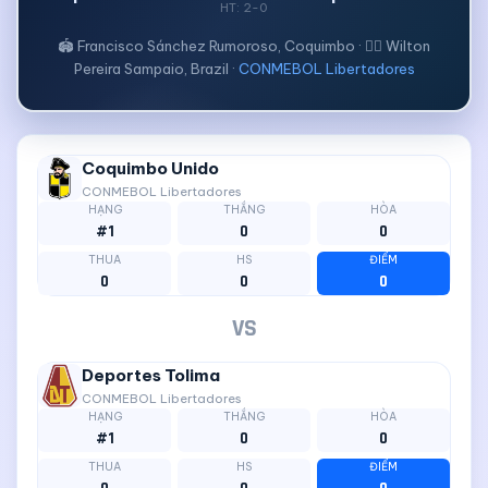
HT: 2-0
🏟 Francisco Sánchez Rumoroso, Coquimbo · 🧑‍⚖ Wilton
Pereira Sampaio, Brazil ·
CONMEBOL Libertadores
Coquimbo Unido
CONMEBOL Libertadores
HẠNG
THẮNG
HÒA
#1
0
0
THUA
HS
ĐIỂM
0
0
0
VS
Deportes Tolima
CONMEBOL Libertadores
HẠNG
THẮNG
HÒA
#1
0
0
THUA
HS
ĐIỂM