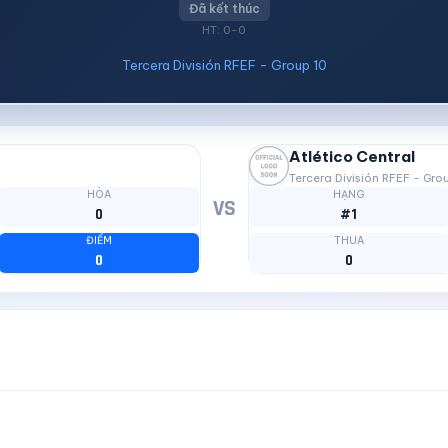
Đã kết thúc
HT: 0-0
Tercera División RFEF - Group 10
Atlético Central
Tercera División RFEF - Gro
HÒA
HẠNG
VS
0
#1
ĐIỂM
THUA
0
0