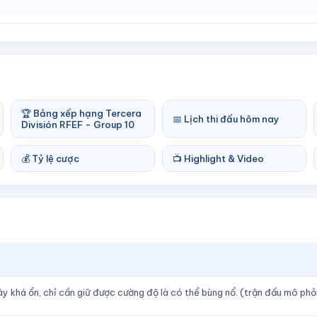
🏆 Bảng xếp hạng Tercera
📅 Lịch thi đấu hôm nay
División RFEF - Group 10
💰 Tỷ lệ cược
📺 Highlight & Video
 đây khá ổn, chỉ cần giữ được cường độ là có thể bùng nổ. (trận đấu mô ph