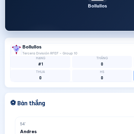
Bollullos
Bollullos
Tercera División RFEF - Group 10
HẠNG
THẮNG
#1
0
THUA
HS
0
0
⚽ Bàn thắng
54'
Andres