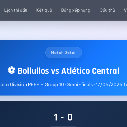
Lịch thi đấu
Kết quả
Bảng xếp hạng
Cầu thủ
V
Match Detail
⚽ Bollullos vs Atlético Central
cera División RFEF - Group 10 · Semi-finals · 17/05/2026 1
1 - 0