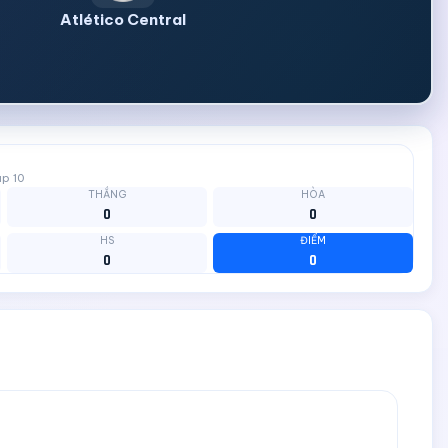
Atlético Central
up 10
THẮNG
HÒA
0
0
HS
ĐIỂM
0
0