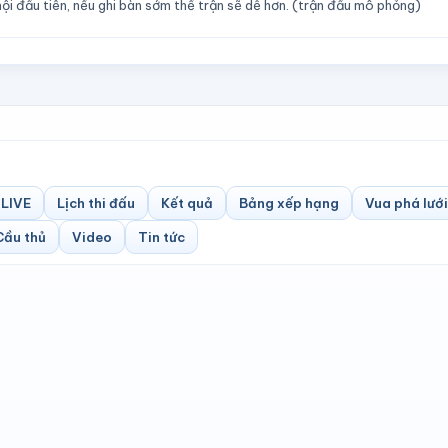
ội đầu tiên, nếu ghi bàn sớm thế trận sẽ dễ hơn. (trận đấu mô phỏng)
LIVE
Lịch thi đấu
Kết quả
Bảng xếp hạng
Vua phá lưới
Cầu thủ
Video
Tin tức