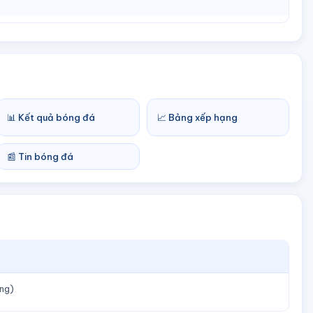
📊 Kết quả bóng đá
📈 Bảng xếp hạng
📰 Tin bóng đá
ỏng)