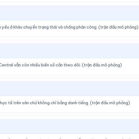
iểm yếu ở khâu chuyển trạng thái và chống phản công. (trận đấu mô phỏng)
 Central vẫn còn nhiều biến số cần theo dõi. (trận đấu mô phỏng)
 thực tế trên sân chứ không chỉ bằng danh tiếng. (trận đấu mô phỏng)