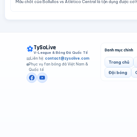
Mấu chốt của Bollullos vs Atlético Central là tận dụng được cơ h
TySoLive
⚽
Danh mục chính
V-League & Bóng Đá Quốc Tế
Liên hệ:
contact@zysolive.com
📧
Trang chủ
Phục vụ fan bóng đá Việt Nam &
🌐
Quốc tế
Đội bóng