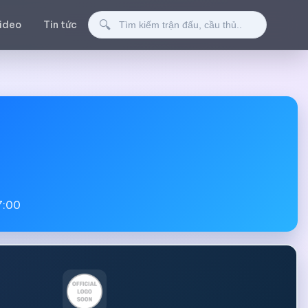
Tìm kiếm
🔍
ideo
Tin tức
7:00