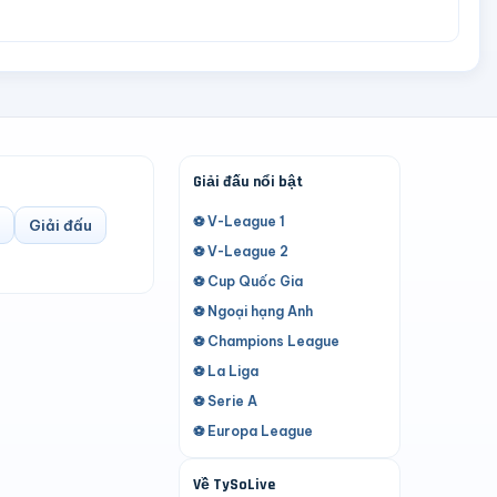
Giải đấu nổi bật
⚽ V-League 1
Giải đấu
⚽ V-League 2
⚽ Cup Quốc Gia
⚽ Ngoại hạng Anh
⚽ Champions League
⚽ La Liga
⚽ Serie A
⚽ Europa League
Về TySoLive