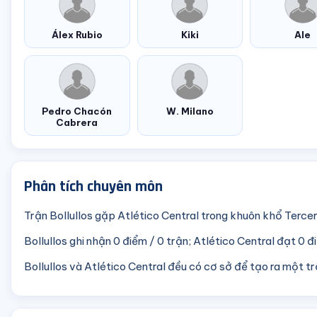
Álex Rubio
Kiki
Ale
Pedro Chacón
W. Milano
Cabrera
Phân tích chuyên môn
Trận Bollullos gặp Atlético Central trong khuôn khổ Terce
Bollullos ghi nhận 0 điểm / 0 trận; Atlético Central đạt 0 đ
Bollullos và Atlético Central đều có cơ sở để tạo ra một t