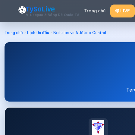
TySoLive
⚽
Trang chủ
🔴 LIVE
V-League & Bóng Đá Quốc Tế
Trang chủ
Lịch thi đấu
Bollullos vs Atlético Central
Ter