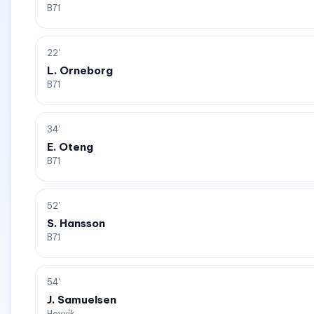
B71
22'
L. Orneborg
B71
34'
E. Oteng
B71
52'
S. Hansson
B71
54'
J. Samuelsen
Hoyvík