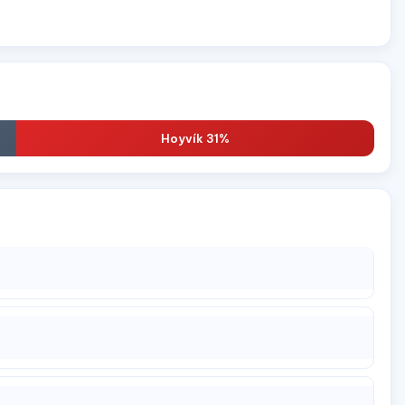
Hoyvík 31%