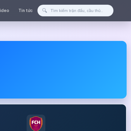
Tìm kiếm
🔍
ideo
Tin tức