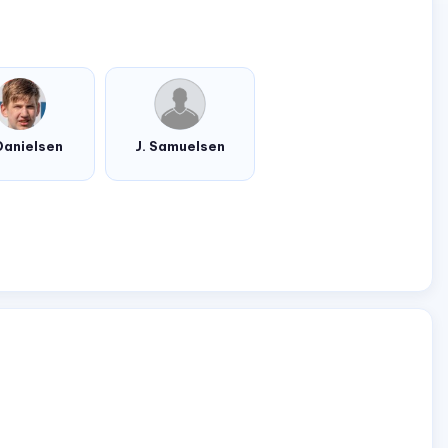
Danielsen
J. Samuelsen