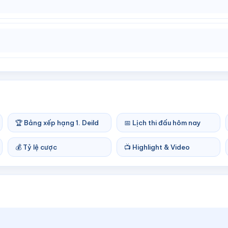
🏆 Bảng xếp hạng 1. Deild
📅 Lịch thi đấu hôm nay
💰 Tỷ lệ cược
📺 Highlight & Video