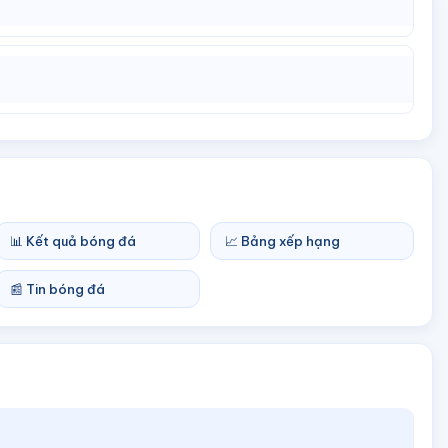
📊 Kết quả bóng đá
📈 Bảng xếp hạng
📰 Tin bóng đá