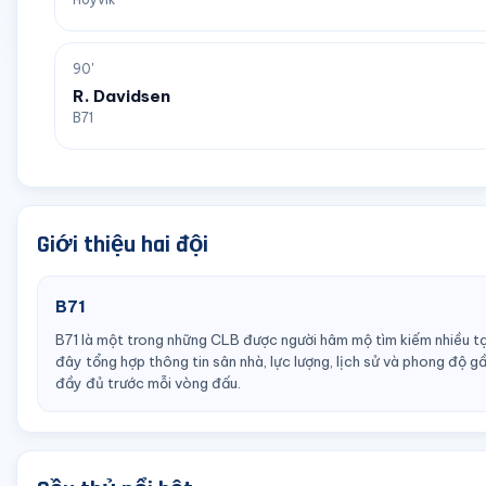
90'
R. Davidsen
B71
Giới thiệu hai đội
B71
B71 là một trong những CLB được người hâm mộ tìm kiếm nhiều tại 
đây tổng hợp thông tin sân nhà, lực lượng, lịch sử và phong độ 
đầy đủ trước mỗi vòng đấu.