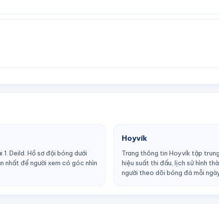
Hoyvík
1. Deild. Hồ sơ đội bóng dưới
Trang thông tin Hoyvík tập trung
gần nhất để người xem có góc nhìn
hiệu suất thi đấu, lịch sử hình 
người theo dõi bóng đá mỗi ngà