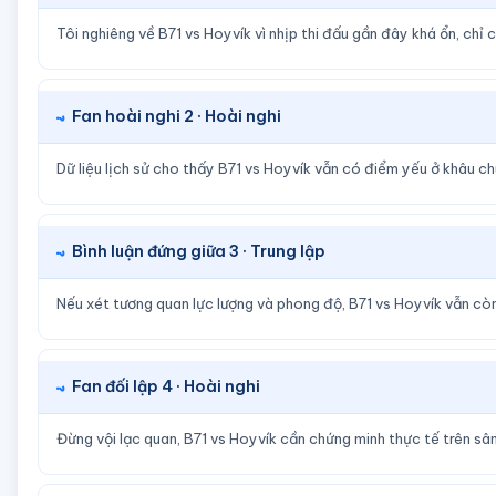
Tôi nghiêng về B71 vs Hoyvík vì nhịp thi đấu gần đây khá ổn, chỉ
Fan hoài nghi 2 · Hoài nghi
Dữ liệu lịch sử cho thấy B71 vs Hoyvík vẫn có điểm yếu ở khâu 
Bình luận đứng giữa 3 · Trung lập
Nếu xét tương quan lực lượng và phong độ, B71 vs Hoyvík vẫn còn
Fan đối lập 4 · Hoài nghi
Đừng vội lạc quan, B71 vs Hoyvík cần chứng minh thực tế trên s