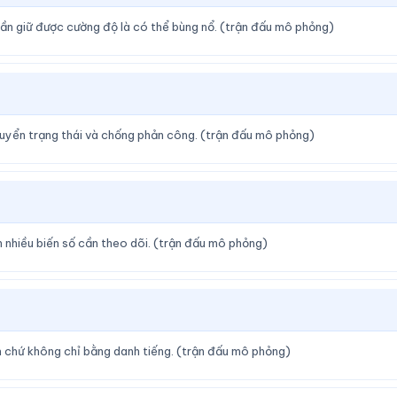
 cần giữ được cường độ là có thể bùng nổ. (trận đấu mô phỏng)
chuyển trạng thái và chống phản công. (trận đấu mô phỏng)
 nhiều biến số cần theo dõi. (trận đấu mô phỏng)
ân chứ không chỉ bằng danh tiếng. (trận đấu mô phỏng)