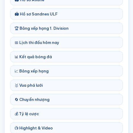
🏟️ Hồ sơ Sandnes ULF
🏆 Bảng xếp hạng 1. Division
📅 Lịch thi đấu hôm nay
📊 Kết quả bóng đá
📈 Bảng xếp hạng
🥇 Vua phá lưới
🔄 Chuyển nhượng
💰 Tỷ lệ cược
📺 Highlight & Video