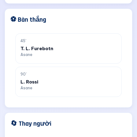
⚽ Bàn thắng
45'
T. L. Furebotn
Asane
90'
L. Rossi
Asane
🔄 Thay người