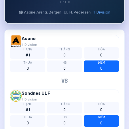
HT: 1-0
🏟 Asane Arena, Bergen · 🧑‍⚖ H. Pedersen ·
1. Division
Asane
1. Division
HẠNG
THẮNG
HÒA
#1
0
0
THUA
HS
ĐIỂM
0
0
0
VS
Sandnes ULF
1. Division
HẠNG
THẮNG
HÒA
#1
0
0
THUA
HS
ĐIỂM
0
0
0