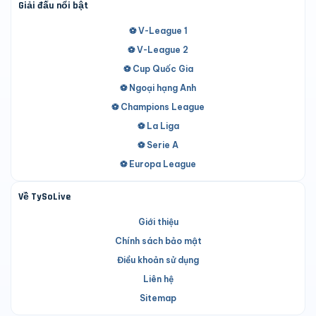
Giải đấu nổi bật
⚽ V-League 1
⚽ V-League 2
⚽ Cup Quốc Gia
⚽ Ngoại hạng Anh
⚽ Champions League
⚽ La Liga
⚽ Serie A
⚽ Europa League
Về TySoLive
Giới thiệu
Chính sách bảo mật
Điều khoản sử dụng
Liên hệ
Sitemap