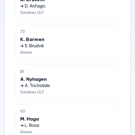
➜ D. Arifagic
Sandnes ULF
73'
K. Barmen
➜ S. Brudvik
Asane
81'
A. Nyhagen
➜ A. Tricholidis
Sandnes ULF
90'
M. Haga
➜ L. Rossi
Asane