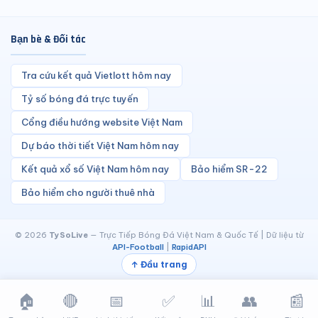
Bạn bè & Đối tác
Tra cứu kết quả Vietlott hôm nay
Tỷ số bóng đá trực tuyến
Cổng điều hướng website Việt Nam
Dự báo thời tiết Việt Nam hôm nay
Kết quả xổ số Việt Nam hôm nay
Bảo hiểm SR-22
Bảo hiểm cho người thuê nhà
© 2026
TySoLive
— Trực Tiếp Bóng Đá Việt Nam & Quốc Tế | Dữ liệu từ
API-Football
|
RapidAPI
↑ Đầu trang
🏠
🔴
📅
✅
📊
👥
📰