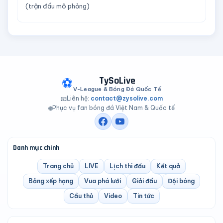
(trận đấu mô phỏng)
TySoLive
⚽
V-League & Bóng Đá Quốc Tế
Liên hệ:
contact@zysolive.com
📧
Phục vụ fan bóng đá Việt Nam & Quốc tế
🌐
Danh mục chính
Trang chủ
LIVE
Lịch thi đấu
Kết quả
Bảng xếp hạng
Vua phá lưới
Giải đấu
Đội bóng
Cầu thủ
Video
Tin tức