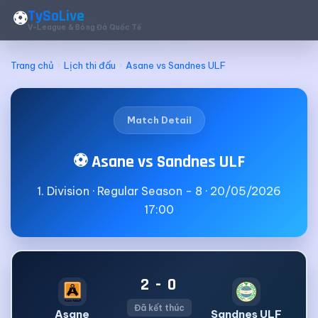
TySoLive
⚽
V-League & Bóng Đá Quốc Tế
Trang chủ
Lịch thi đấu
Asane vs Sandnes ULF
Match Detail
⚽ Asane vs Sandnes ULF
1. Division · Regular Season - 8 · 20/05/2026
17:00
2 - 0
Đã kết thúc
Asane
Sandnes ULF