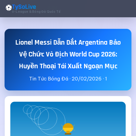
TySoLive
⚽
V-League & Bóng Đá Quốc Tế
Lionel Messi Dẫn Dắt Argentina Bảo
Vệ Chức Vô Địch World Cup 2026:
Huyền Thoại Tái Xuất Ngoạn Mục
Tin Tức Bóng Đá · 20/02/2026 · 1