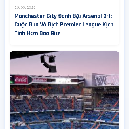
26/03/2026
Manchester City Đánh Bại Arsenal 3-1:
Cuộc Đua Vô Địch Premier League Kịch
Tính Hơn Bao Giờ