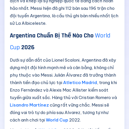
địch và khép lại sự nghiệp quốc tế bằng cách hoàn
hảo nhất. Messi hiện đã ghi 112 bàn sau 196 trận cho
đội tuyển Argentina, là cầu thủ ghi bàn nhiều nhất lịch
sử La Albiceleste.
Argentina Chuẩn Bị Thế Nào Cho
World
Cup
2026
Dưới sự dẫn dắt của Lionel Scaloni, Argentina đã xây
dựng một đội hình mạnh mẽ và cân bằng, không chỉ
phụ thuộc vào Messi. Julián Álvarez đã trưởng thành
thành tiền đạo chủ lực tại
Atletico Madrid
, trong khi
Enzo Fernández và Alexis Mac Allister kiểm soát
tuyến giữa xuất sắc. Hàng thủ với Cristian Romero và
Lisandro Martínez
cũng rất vững chắc. Messi sẽ
đóng vai trò tự do phía sau Alvarez, tương tự như
cách anh chơi tại
World Cup
2022.