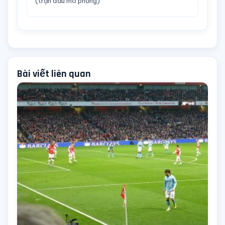
(trận đấu mô phỏng)
Bài viết liên quan