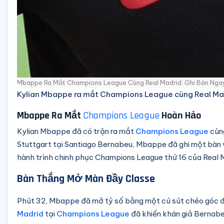
Mbappe Ra Mắt Champions League Cùng Real Madrid: Ghi Bàn Nga
Kylian Mbappe ra mắt Champions League cùng Real Madr
Mbappe Ra Mắt
Champions League
Hoàn Hảo
Kylian Mbappe đã có trận ra mắt
Champions League
cùn
Stuttgart tại Santiago Bernabeu, Mbappe đã ghi một bàn 
hành trình chinh phục Champions League thứ 16 của Real M
Bàn Thắng Mở Màn Đầy Classe
Phút 32, Mbappe đã mở tỷ số bằng một cú sút chéo góc đi
Madrid
tại
Champions League
đã khiến khán giả Bernabe