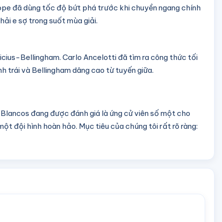
bappe đã dùng tốc độ bứt phá trước khi chuyền ngang chính
hải e sợ trong suốt mùa giải.
ius-Bellingham. Carlo Ancelotti đã tìm ra công thức tối
h trái và Bellingham dâng cao từ tuyến giữa.
 Blancos đang được đánh giá là ứng cử viên số một cho
ột đội hình hoàn hảo. Mục tiêu của chúng tôi rất rõ ràng: