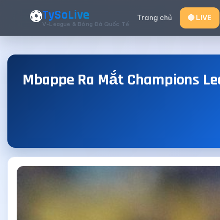
TySoLive
⚽
Trang chủ
🔴 LIVE
V-League & Bóng Đá Quốc Tế
Mbappe Ra Mắt Champions Lea