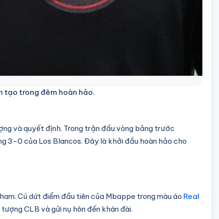
n tạo trong đêm hoàn hảo.
ợng và quyết định. Trong trận đấu vòng bảng trước
ng 3-0 của Los Blancos. Đây là khởi đầu hoàn hảo cho
ngham. Cú dứt điểm đầu tiên của Mbappe trong màu áo
Real
 tượng CLB và gửi nụ hôn đến khán đài.