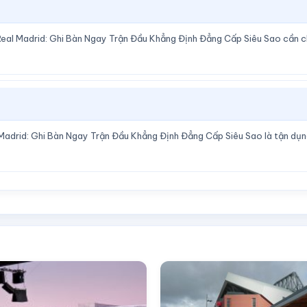
al Madrid: Ghi Bàn Ngay Trận Đầu Khẳng Định Đẳng Cấp Siêu Sao cần chứ
id: Ghi Bàn Ngay Trận Đầu Khẳng Định Đẳng Cấp Siêu Sao là tận dụng đ