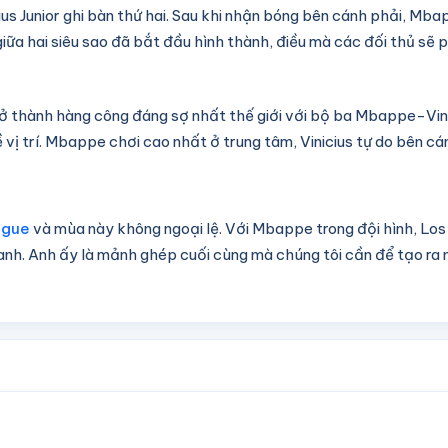
ius Junior ghi bàn thứ hai. Sau khi nhận bóng bên cánh phải, M
giữa hai siêu sao đã bắt đầu hình thành, điều mà các đối thủ sẽ p
ở thành hàng công đáng sợ nhất thế giới với bộ ba Mbappe-Vinic
ị trí. Mbappe chơi cao nhất ở trung tâm, Vinicius tự do bên cán
ague
và mùa này không ngoại lệ. Với Mbappe trong đội hình, Los
hanh. Anh ấy là mảnh ghép cuối cùng mà chúng tôi cần để tạo ra m