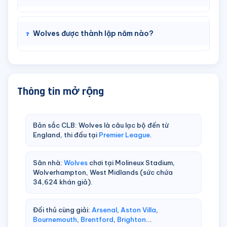
Wolves được thành lập năm nào?
Thông tin mở rộng
Bản sắc CLB: Wolves là câu lạc bộ đến từ
England, thi đấu tại
Premier League
.
Sân nhà:
Wolves
chơi tại Molineux Stadium,
Wolverhampton, West Midlands (sức chứa
34,624 khán giả).
Đối thủ cùng giải:
Arsenal
,
Aston Villa
,
Bournemouth
,
Brentford
,
Brighton
...