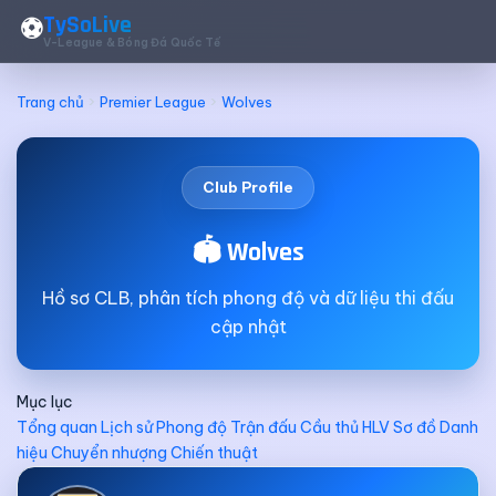
TySoLive
⚽
V-League & Bóng Đá Quốc Tế
Trang chủ
Premier League
Wolves
Club Profile
🏟️ Wolves
Hồ sơ CLB, phân tích phong độ và dữ liệu thi đấu
cập nhật
Mục lục
Tổng quan
Lịch sử
Phong độ
Trận đấu
Cầu thủ
HLV
Sơ đồ
Danh
hiệu
Chuyển nhượng
Chiến thuật