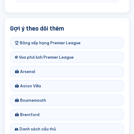
Gợi ý theo dõi thêm
🏆 Bảng xếp hạng Premier League
⚽ Vua phá lưới Premier League
🏟️ Arsenal
🏟️ Aston Villa
🏟️ Bournemouth
🏟️ Brentford
👥 Danh sách cầu thủ