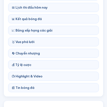
📅 Lịch thi đấu hôm nay
📊 Kết quả bóng đá
📈 Bảng xếp hạng các giải
🥇 Vua phá lưới
🔄 Chuyển nhượng
💰 Tỷ lệ cược
📺 Highlight & Video
📰 Tin bóng đá