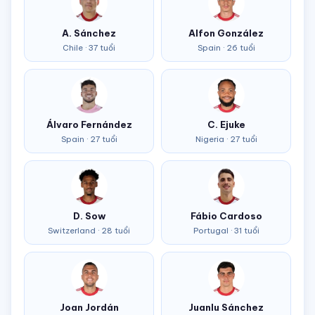
A. Sánchez
Alfon González
Chile · 37 tuổi
Spain · 26 tuổi
Álvaro Fernández
C. Ejuke
Spain · 27 tuổi
Nigeria · 27 tuổi
D. Sow
Fábio Cardoso
Switzerland · 28 tuổi
Portugal · 31 tuổi
Joan Jordán
Juanlu Sánchez