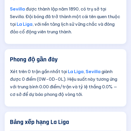
Sevilla
được thành lập năm 1890, có trụ sở tại
Sevilla. Đội bóng đã trở thành một cái tên quen thuộc
tại
La Liga
, với nền tảng lịch sử vững chắc và đông
đảo cổ động viên trung thành.
Phong độ gần đây
Xét trên 0 trận gần nhất tại
La Liga
,
Sevilla
giành
được 0 điểm (0W-0D-0L). Hiệu suất này tương ứng
với trung bình 0.00 điểm/trận và tỷ lệ thắng 0.0% —
cơ sở để dự báo phong độ vòng tới.
Bảng xếp hạng La Liga