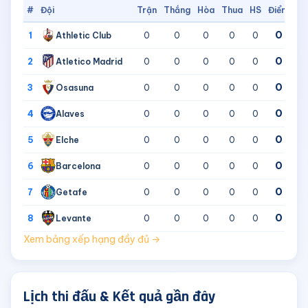
#
Đội
Trận
Thắng
Hòa
Thua
HS
Điểm
0
Athletic Club
1
0
0
0
0
0
0
Atletico Madrid
2
0
0
0
0
0
0
Osasuna
3
0
0
0
0
0
0
Alaves
4
0
0
0
0
0
0
Elche
5
0
0
0
0
0
0
Barcelona
6
0
0
0
0
0
0
Getafe
7
0
0
0
0
0
0
Levante
8
0
0
0
0
0
Xem bảng xếp hạng đầy đủ →
Lịch thi đấu & Kết quả gần đây