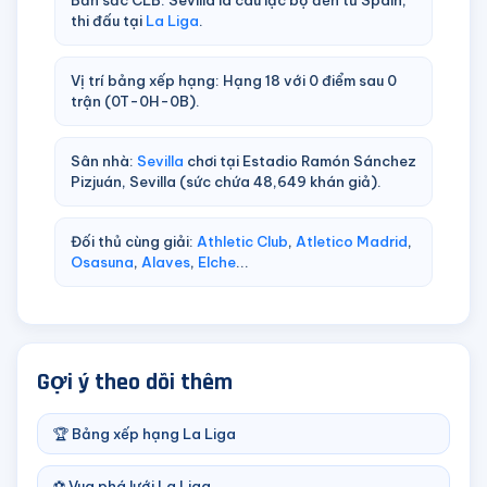
Bản sắc CLB: Sevilla là câu lạc bộ đến từ Spain,
thi đấu tại
La Liga
.
Vị trí bảng xếp hạng: Hạng 18 với 0 điểm sau 0
trận (0T-0H-0B).
Sân nhà:
Sevilla
chơi tại Estadio Ramón Sánchez
Pizjuán, Sevilla (sức chứa 48,649 khán giả).
Đối thủ cùng giải:
Athletic Club
,
Atletico Madrid
,
Osasuna
,
Alaves
,
Elche
...
Gợi ý theo dõi thêm
🏆 Bảng xếp hạng La Liga
⚽ Vua phá lưới La Liga