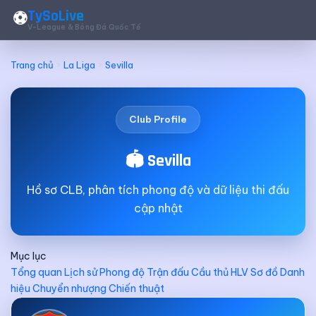
TySoLive
⚽
V-League & Bóng Đá Quốc Tế
Trang chủ
La Liga
Sevilla
Club Profile
🏟️ Sevilla
Hồ sơ CLB, phân tích phong độ và dữ liệu thi đấu
cập nhật
Mục lục
Tổng quan
Lịch sử
Phong độ
Trận đấu
Cầu thủ
HLV
Sơ đồ
Danh
hiệu
Chuyển nhượng
Chiến thuật