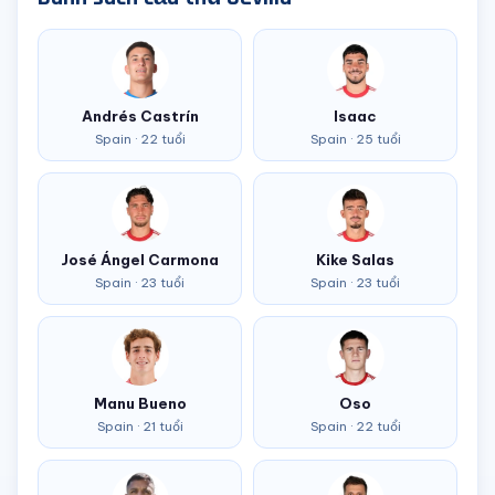
Andrés Castrín
Isaac
Spain · 22 tuổi
Spain · 25 tuổi
José Ángel Carmona
Kike Salas
Spain · 23 tuổi
Spain · 23 tuổi
Manu Bueno
Oso
Spain · 21 tuổi
Spain · 22 tuổi