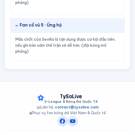
phỏng)
Fan cổ vũ 5 · Ủng hộ
Mấu chốt của Sevilla là tận dụng được cơ hội đầu tiên,
nếu ghi bàn sớm thế trận sẽ dễ hơn. (đội bóng mô
phỏng)
TySoLive
⚽
V-League & Bóng Đá Quốc Tế
Liên hệ:
contact@zysolive.com
📧
Phục vụ fan bóng đá Việt Nam & Quốc tế
🌐