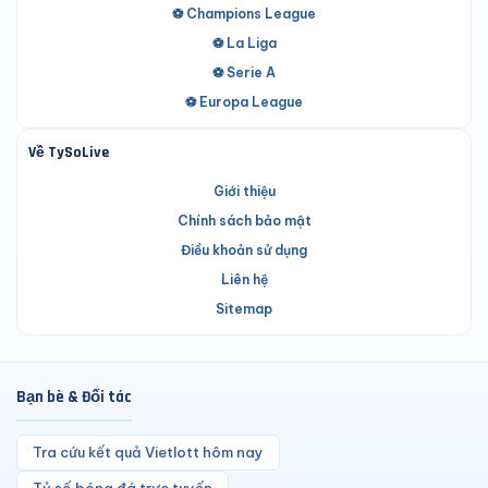
⚽ Champions League
⚽ La Liga
⚽ Serie A
⚽ Europa League
Về TySoLive
Giới thiệu
Chính sách bảo mật
Điều khoản sử dụng
Liên hệ
Sitemap
Bạn bè & Đối tác
Tra cứu kết quả Vietlott hôm nay