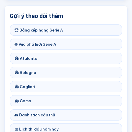
Gợi ý theo dõi thêm
🏆 Bảng xếp hạng Serie A
⚽ Vua phá lưới Serie A
🏟️ Atalanta
🏟️ Bologna
🏟️ Cagliari
🏟️ Como
👥 Danh sách cầu thủ
📅 Lịch thi đấu hôm nay