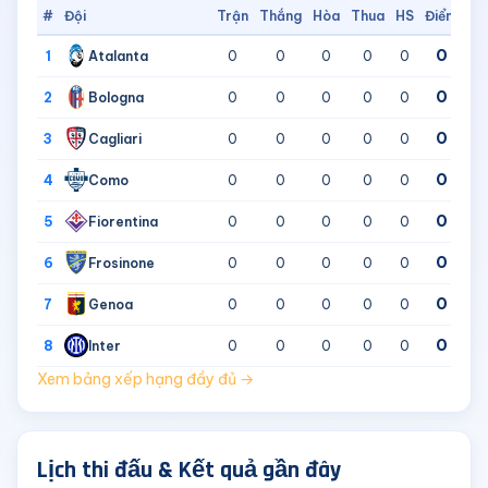
#
Đội
Trận
Thắng
Hòa
Thua
HS
Điểm
0
Atalanta
1
0
0
0
0
0
0
Bologna
2
0
0
0
0
0
0
Cagliari
3
0
0
0
0
0
0
Como
4
0
0
0
0
0
0
Fiorentina
5
0
0
0
0
0
0
Frosinone
6
0
0
0
0
0
0
Genoa
7
0
0
0
0
0
0
Inter
8
0
0
0
0
0
Xem bảng xếp hạng đầy đủ →
Lịch thi đấu & Kết quả gần đây