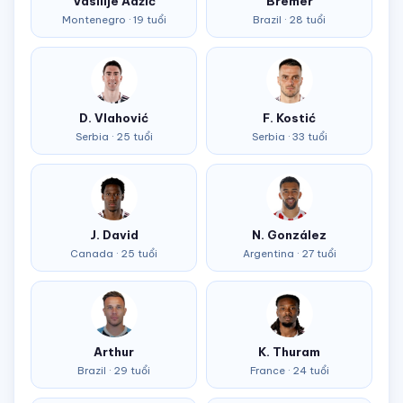
Vasilije Adžić
Bremer
Montenegro · 19 tuổi
Brazil · 28 tuổi
D. Vlahović
F. Kostić
Serbia · 25 tuổi
Serbia · 33 tuổi
J. David
N. González
Canada · 25 tuổi
Argentina · 27 tuổi
Arthur
K. Thuram
Brazil · 29 tuổi
France · 24 tuổi