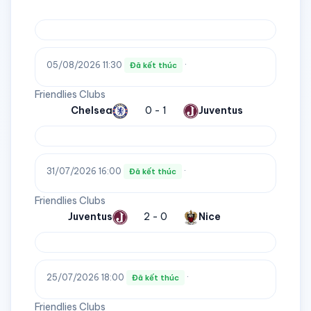
05/08/2026 11:30
·
Đã kết thúc
Friendlies Clubs
Chelsea
0 - 1
Juventus
31/07/2026 16:00
·
Đã kết thúc
Friendlies Clubs
Juventus
2 - 0
Nice
25/07/2026 18:00
·
Đã kết thúc
Friendlies Clubs