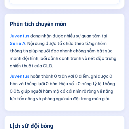
Phân tích chuyên môn
Juventus
đang nhận được nhiều sự quan tâm tại
Serie A
. Nội dung được tổ chức theo từng nhóm
thông tin giúp người đọc nhanh chóng nắm bắt sức
mạnh đội hình, bối cảnh cạnh tranh và nét đặc trưng
chiến thuật của CLB.
Juventus
hoàn thành 0 trận với 0 điểm, ghi được 0
bàn và thủng lưới 0 bàn. Hiệu số +0 cùng tỷ lệ thắng
0.0% giúp người hâm mộ có cái nhìn rõ ràng về năng
lực tấn công và phòng ngự của đội trong mùa giải.
Lịch sử đội bóng