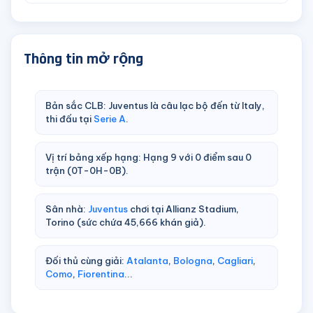
Thông tin mở rộng
Bản sắc CLB: Juventus là câu lạc bộ đến từ Italy,
thi đấu tại
Serie A
.
Vị trí bảng xếp hạng: Hạng 9 với 0 điểm sau 0
trận (0T-0H-0B).
Sân nhà:
Juventus
chơi tại Allianz Stadium,
Torino (sức chứa 45,666 khán giả).
Đối thủ cùng giải:
Atalanta
,
Bologna
,
Cagliari
,
Como
,
Fiorentina
...