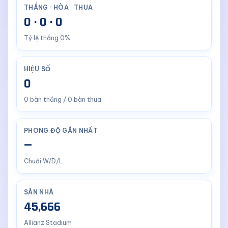
THẮNG · HÒA · THUA
0 · 0 · 0
Tỷ lệ thắng 0%
HIỆU SỐ
0
0 bàn thắng / 0 bàn thua
PHONG ĐỘ GẦN NHẤT
—
Chuỗi W/D/L
SÂN NHÀ
45,666
Allianz Stadium