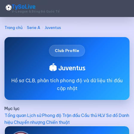
TySoLive
⚽
V-League & Bóng Đá Quốc Tế
Trang chủ
Serie A
Juventus
Club Profile
🏟️ Juventus
Hồ sơ CLB, phân tích phong độ và dữ liệu thi đấu
cập nhật
Mục lục
Tổng quan
Lịch sử
Phong độ
Trận đấu
Cầu thủ
HLV
Sơ đồ
Danh
hiệu
Chuyển nhượng
Chiến thuật