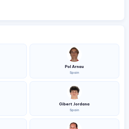
Pol Arnau
Spain
Gibert Jordana
Spain