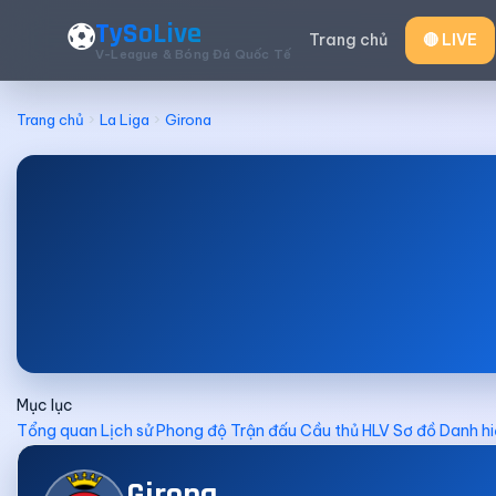
TySoLive
⚽
Trang chủ
🔴 LIVE
V-League & Bóng Đá Quốc Tế
Trang chủ
La Liga
Girona
Mục lục
Tổng quan
Lịch sử
Phong độ
Trận đấu
Cầu thủ
HLV
Sơ đồ
Danh h
Girona