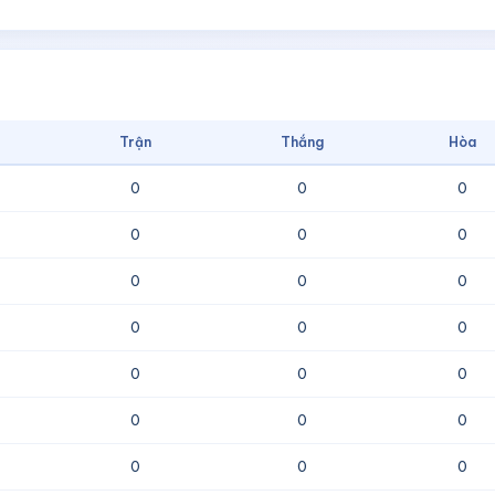
Trận
Thắng
Hòa
0
0
0
0
0
0
0
0
0
0
0
0
0
0
0
0
0
0
0
0
0