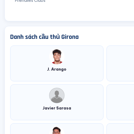
Friendlies Clubs
Danh sách cầu thủ Girona
J. Arango
Javier Sarasa