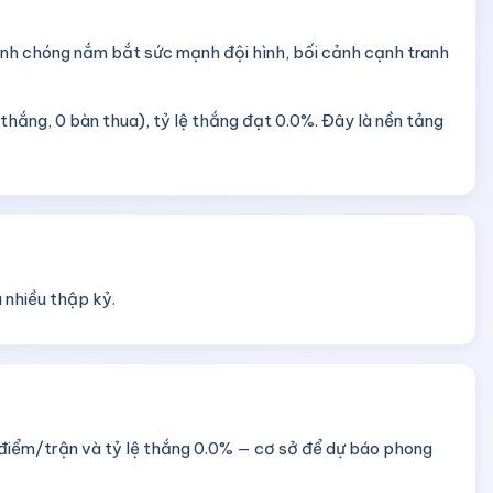
anh chóng nắm bắt sức mạnh đội hình, bối cảnh cạnh tranh
thắng, 0 bàn thua), tỷ lệ thắng đạt 0.0%. Đây là nền tảng
 nhiều thập kỷ.
điểm/trận và tỷ lệ thắng 0.0% — cơ sở để dự báo phong