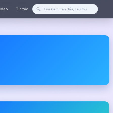
Tìm kiếm
🔍
ideo
Tin tức