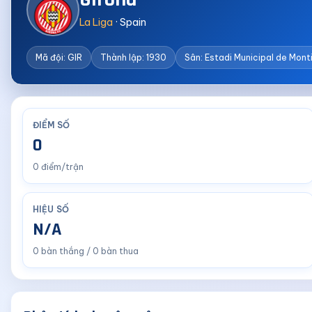
La Liga
· Spain
Mã đội: GIR
Thành lập: 1930
Sân: Estadi Municipal de Montil
ĐIỂM SỐ
0
0 điểm/trận
HIỆU SỐ
N/A
0 bàn thắng / 0 bàn thua