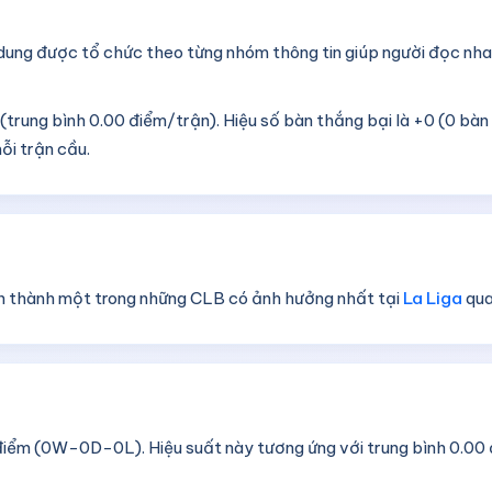
 dung được tổ chức theo từng nhóm thông tin giúp người đọc nh
(trung bình 0.00 điểm/trận). Hiệu số bàn thắng bại là +0 (0 bàn 
ỗi trận cầu.
iển thành một trong những CLB có ảnh hưởng nhất tại
La Liga
qua
iểm (0W-0D-0L). Hiệu suất này tương ứng với trung bình 0.00 