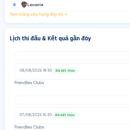
Levante
8
Xem bảng xếp hạng đầy đủ →
Lịch thi đấu & Kết quả gần đây
08/08/2026 18:30
·
Đã kết thúc
Friendlies Clubs
07/08/2026 16:30
·
Đã kết thúc
Friendlies Clubs