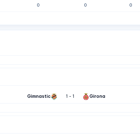
0
0
0
Gimnastic
1 - 1
Girona