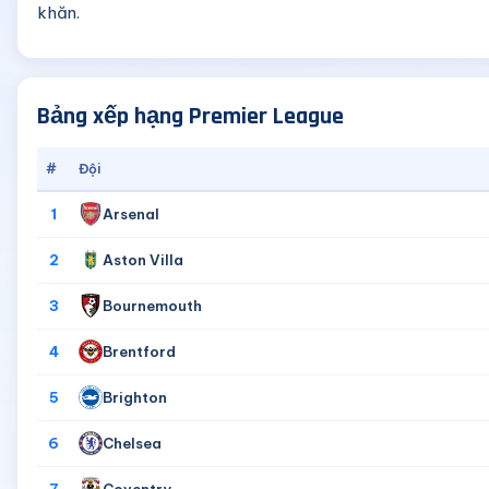
khăn.
Bảng xếp hạng Premier League
#
Đội
Arsenal
1
Aston Villa
2
Bournemouth
3
Brentford
4
Brighton
5
Chelsea
6
Coventry