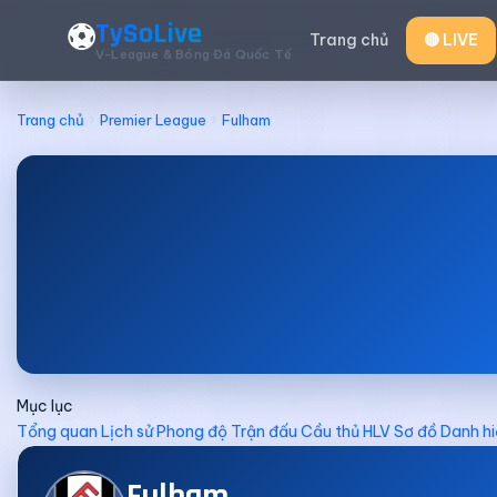
TySoLive
⚽
Trang chủ
🔴 LIVE
V-League & Bóng Đá Quốc Tế
Trang chủ
Premier League
Fulham
Mục lục
Tổng quan
Lịch sử
Phong độ
Trận đấu
Cầu thủ
HLV
Sơ đồ
Danh h
Fulham