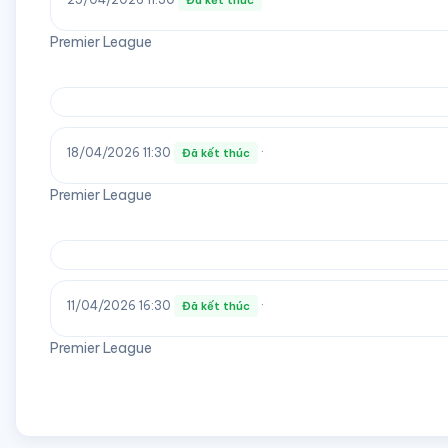
Premier League
18/04/2026 11:30
·
Đã kết thúc
Premier League
11/04/2026 16:30
·
Đã kết thúc
Premier League