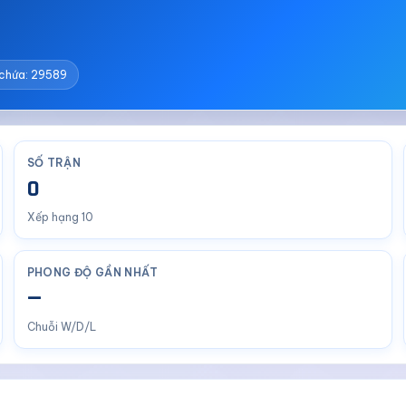
chứa: 29589
SỐ TRẬN
0
Xếp hạng 10
PHONG ĐỘ GẦN NHẤT
—
Chuỗi W/D/L