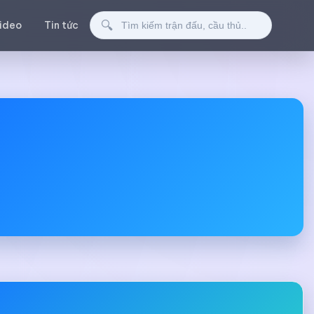
Tìm kiếm
🔍
ideo
Tin tức