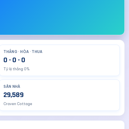
THẮNG · HÒA · THUA
0 · 0 · 0
Tỷ lệ thắng 0%
SÂN NHÀ
29,589
Craven Cottage