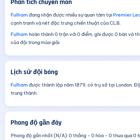
Phân tích chuyên môn
Fulham
đang nhận được nhiều sự quan tâm tại
Premier Le
cạnh tranh và nét đặc trưng chiến thuật của CLB.
Fulham
hoàn thành 0 trận với 0 điểm, ghi được 0 bàn và th
của đội trong mùa giải.
Lịch sử đội bóng
Fulham
được thành lập năm 1879, có trụ sở tại London. Độ
trung thành.
Phong độ gần đây
Phong độ gần nhất (N/A): 0 thắng - 0 hòa - 0 thua qua 0 t