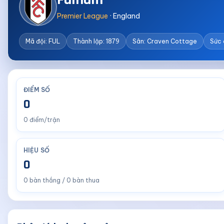
Premier League
· England
Mã đội: FUL
Thành lập: 1879
Sân: Craven Cottage
Sức 
ĐIỂM SỐ
0
0 điểm/trận
HIỆU SỐ
0
0 bàn thắng / 0 bàn thua