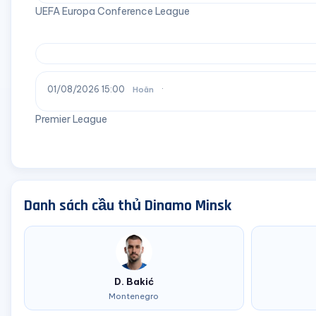
UEFA Europa Conference League
01/08/2026 15:00
·
Hoãn
Premier League
Danh sách cầu thủ Dinamo Minsk
D. Bakić
Montenegro