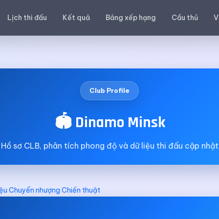
Lịch thi đấu
Kết quả
Bảng xếp hạng
Cầu thủ
V
Club Profile
🏟️ Dinamo Minsk
Hồ sơ CLB, phân tích phong độ và dữ liệu thi đấu cập nhật
iệu
Chuyển nhượng
Chiến thuật