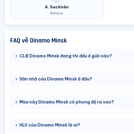
A. Sachivko
Belarus
FAQ về Dinamo Minsk
CLB Dinamo Minsk đang thi đấu ở giải nào?
Sân nhà của Dinamo Minsk ở đâu?
Mùa này Dinamo Minsk có phong độ ra sao?
HLV của Dinamo Minsk là ai?