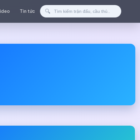
Tìm kiếm
🔍
ideo
Tin tức