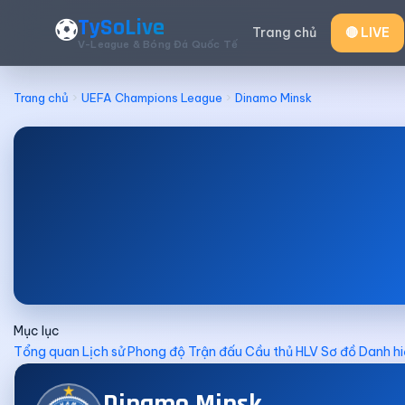
TySoLive
⚽
Trang chủ
🔴 LIVE
V-League & Bóng Đá Quốc Tế
Trang chủ
UEFA Champions League
Dinamo Minsk
Mục lục
Tổng quan
Lịch sử
Phong độ
Trận đấu
Cầu thủ
HLV
Sơ đồ
Danh h
Dinamo Minsk