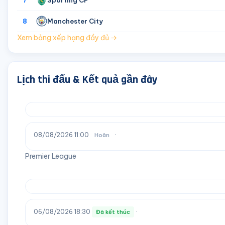
7
Manchester City
8
Xem bảng xếp hạng đầy đủ →
Lịch thi đấu & Kết quả gần đây
08/08/2026 11:00
·
Hoãn
Premier League
06/08/2026 18:30
·
Đã kết thúc