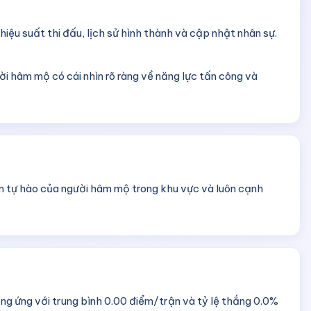
 hiệu suất thi đấu, lịch sử hình thành và cập nhật nhân sự.
ời hâm mộ có cái nhìn rõ ràng về năng lực tấn công và
ềm tự hào của người hâm mộ trong khu vực và luôn cạnh
 ứng với trung bình 0.00 điểm/trận và tỷ lệ thắng 0.0%