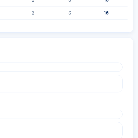
16
2
6
16
2
6