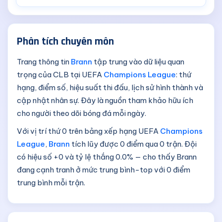
Phân tích chuyên môn
Trang thông tin
Brann
tập trung vào dữ liệu quan
trọng của CLB tại UEFA
Champions League
: thứ
hạng, điểm số, hiệu suất thi đấu, lịch sử hình thành và
cập nhật nhân sự. Đây là nguồn tham khảo hữu ích
cho người theo dõi bóng đá mỗi ngày.
Với vị trí thứ 0 trên bảng xếp hạng UEFA
Champions
League
,
Brann
tích lũy được 0 điểm qua 0 trận. Đội
có hiệu số +0 và tỷ lệ thắng 0.0% — cho thấy Brann
đang cạnh tranh ở mức trung bình-top với 0 điểm
trung bình mỗi trận.