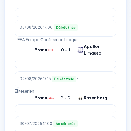
05/08/2026 17:00
·
Đã kết thúc
UEFA Europa Conference League
Apollon
Brann
0 - 1
Limassol
02/08/2026 17:15
·
Đã kết thúc
Eliteserien
Brann
3 - 2
Rosenborg
30/07/2026 17:00
·
Đã kết thúc