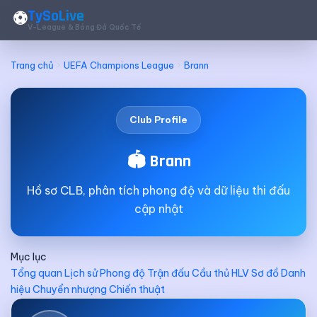
TySoLive
⚽
V-League & Bóng Đá Quốc Tế
Trang chủ
UEFA Champions League
Brann
Club Profile
🏟️ Brann
Hồ sơ CLB, phân tích phong độ và dữ liệu thi đấu
cập nhật
Mục lục
Tổng quan
Lịch sử
Phong độ
Trận đấu
Cầu thủ
HLV
Sơ đồ
Danh
hiệu
Chuyển nhượng
Chiến thuật