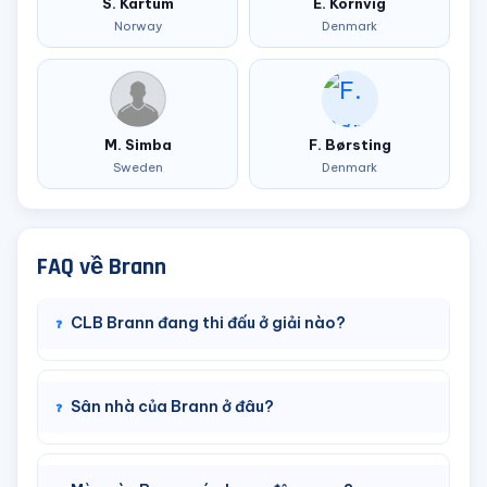
S. Kartum
E. Kornvig
Norway
Denmark
M. Simba
F. Børsting
Sweden
Denmark
FAQ về Brann
CLB Brann đang thi đấu ở giải nào?
Sân nhà của Brann ở đâu?