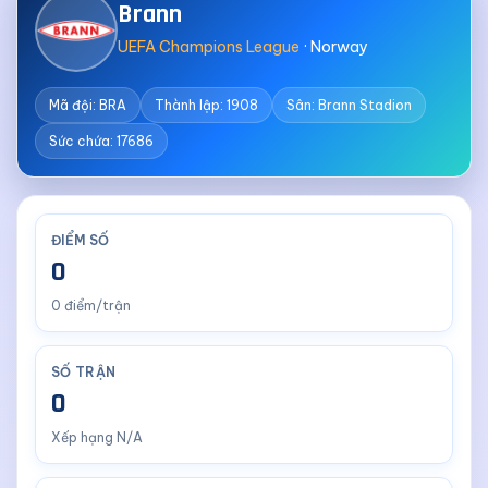
Brann
UEFA Champions League
· Norway
Mã đội: BRA
Thành lập: 1908
Sân: Brann Stadion
Sức chứa: 17686
ĐIỂM SỐ
0
0 điểm/trận
SỐ TRẬN
0
Xếp hạng N/A