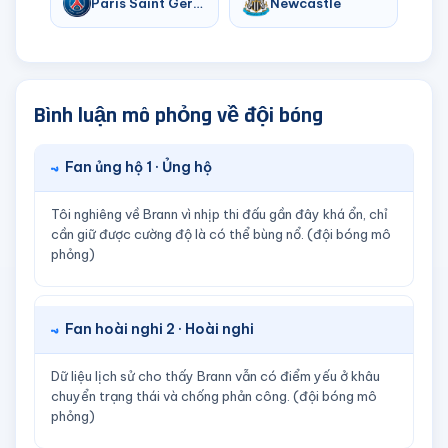
Paris Saint Germain
Newcastle
Bình luận mô phỏng về đội bóng
Fan ủng hộ 1 · Ủng hộ
Tôi nghiêng về Brann vì nhịp thi đấu gần đây khá ổn, chỉ
cần giữ được cường độ là có thể bùng nổ. (đội bóng mô
phỏng)
Fan hoài nghi 2 · Hoài nghi
Dữ liệu lịch sử cho thấy Brann vẫn có điểm yếu ở khâu
chuyển trạng thái và chống phản công. (đội bóng mô
phỏng)