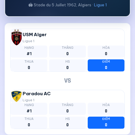
🏟 Stade du 5 Juillet 1962, Algiers ·
Ligue 1
USM Alger
Ligue 1
HẠNG
THẮNG
HÒA
#1
0
0
THUA
HS
ĐIỂM
0
0
0
VS
Paradou AC
Ligue 1
HẠNG
THẮNG
HÒA
#1
0
0
THUA
HS
ĐIỂM
0
0
0