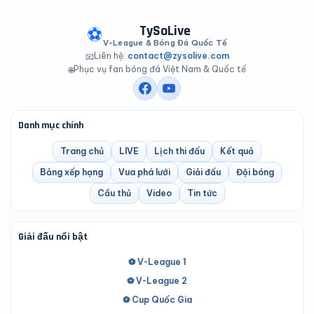
TySoLive
⚽
V-League & Bóng Đá Quốc Tế
Liên hệ:
contact@zysolive.com
📧
Phục vụ fan bóng đá Việt Nam & Quốc tế
🌐
Danh mục chính
Trang chủ
LIVE
Lịch thi đấu
Kết quả
Bảng xếp hạng
Vua phá lưới
Giải đấu
Đội bóng
Cầu thủ
Video
Tin tức
Giải đấu nổi bật
⚽ V-League 1
⚽ V-League 2
⚽ Cup Quốc Gia