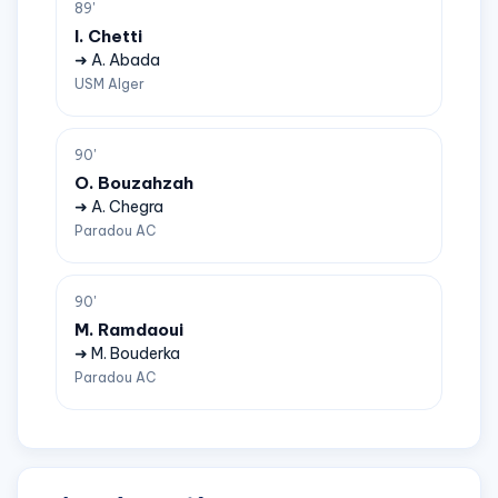
89'
I. Chetti
➜ A. Abada
USM Alger
90'
O. Bouzahzah
➜ A. Chegra
Paradou AC
90'
M. Ramdaoui
➜ M. Bouderka
Paradou AC