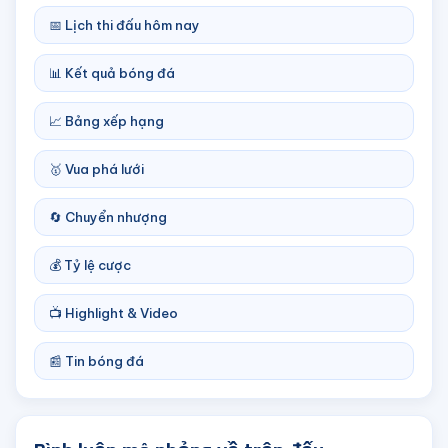
📅 Lịch thi đấu hôm nay
📊 Kết quả bóng đá
📈 Bảng xếp hạng
🥇 Vua phá lưới
🔄 Chuyển nhượng
💰 Tỷ lệ cược
📺 Highlight & Video
📰 Tin bóng đá