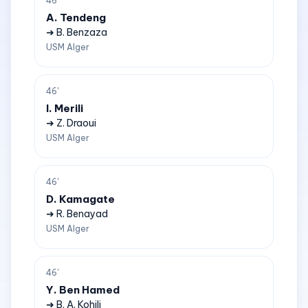
46'
A. Tendeng
➜ B. Benzaza
USM Alger
46'
I. Merili
➜ Z. Draoui
USM Alger
46'
D. Kamagate
➜ R. Benayad
USM Alger
46'
Y. Ben Hamed
➜ B. A. Kohili