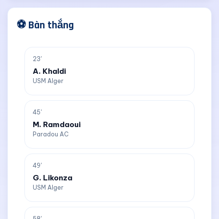
⚽ Bàn thắng
23'
A. Khaldi
USM Alger
45'
M. Ramdaoui
Paradou AC
49'
G. Likonza
USM Alger
58'