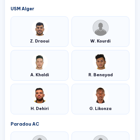
USM Alger
Z. Draoui
W. Kourdi
A. Khaldi
R. Benayad
H. Dehiri
G. Likonza
Paradou AC