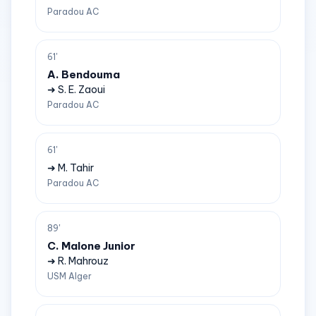
Paradou AC
61'
A. Bendouma
➜ S. E. Zaoui
Paradou AC
61'
➜ M. Tahir
Paradou AC
89'
C. Malone Junior
➜ R. Mahrouz
USM Alger