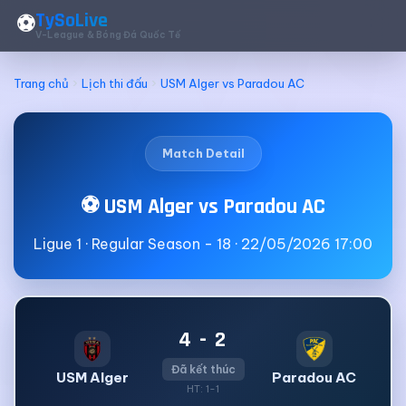
TySoLive
⚽
V-League & Bóng Đá Quốc Tế
Trang chủ
Lịch thi đấu
USM Alger vs Paradou AC
Match Detail
⚽ USM Alger vs Paradou AC
Ligue 1 · Regular Season - 18 · 22/05/2026 17:00
4 - 2
Đã kết thúc
USM Alger
Paradou AC
HT: 1-1