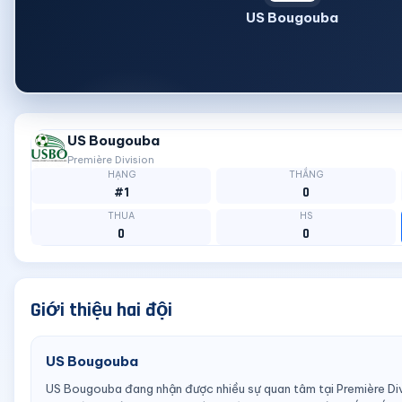
US Bougouba
US Bougouba
Première Division
HẠNG
THẮNG
#1
0
THUA
HS
0
0
Giới thiệu hai đội
US Bougouba
US Bougouba đang nhận được nhiều sự quan tâm tại Première Div