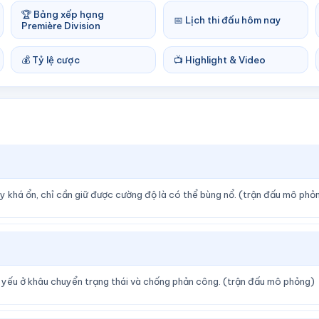
🏆 Bảng xếp hạng
📅 Lịch thi đấu hôm nay
Première Division
💰 Tỷ lệ cược
📺 Highlight & Video
y khá ổn, chỉ cần giữ được cường độ là có thể bùng nổ. (trận đấu mô phỏ
m yếu ở khâu chuyển trạng thái và chống phản công. (trận đấu mô phỏng)