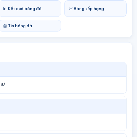
📊 Kết quả bóng đá
📈 Bảng xếp hạng
📰 Tin bóng đá
ng)