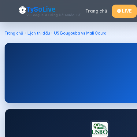
TySoLive
⚽
Trang chủ
🔴 LIVE
V-League & Bóng Đá Quốc Tế
Trang chủ
Lịch thi đấu
US Bougouba vs Mali Coura