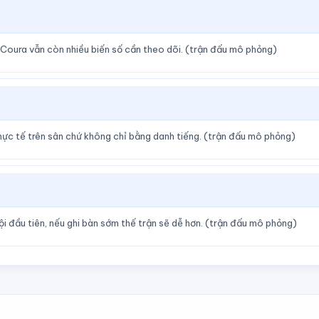
Coura vẫn còn nhiều biến số cần theo dõi. (trận đấu mô phỏng)
ực tế trên sân chứ không chỉ bằng danh tiếng. (trận đấu mô phỏng)
 đầu tiên, nếu ghi bàn sớm thế trận sẽ dễ hơn. (trận đấu mô phỏng)