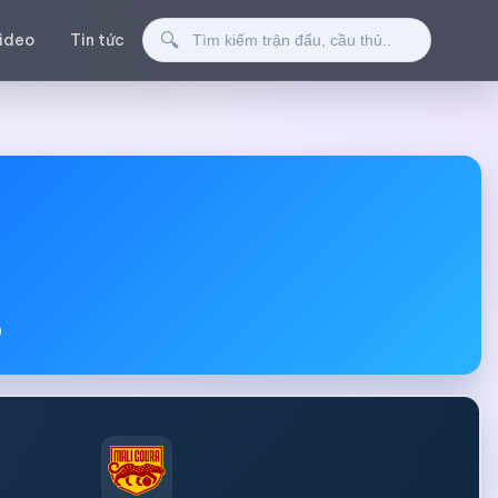
Tìm kiếm
🔍
ideo
Tin tức
0