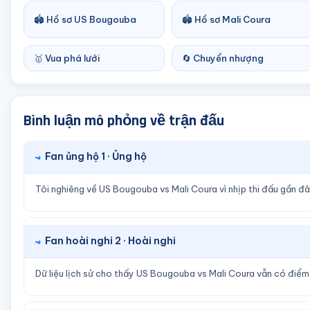
🏟️ Hồ sơ US Bougouba
🏟️ Hồ sơ Mali Coura
🥇 Vua phá lưới
🔄 Chuyển nhượng
Bình luận mô phỏng về trận đấu
Fan ủng hộ 1 · Ủng hộ
Tôi nghiêng về US Bougouba vs Mali Coura vì nhịp thi đấu gần đâ
Fan hoài nghi 2 · Hoài nghi
Dữ liệu lịch sử cho thấy US Bougouba vs Mali Coura vẫn có điể