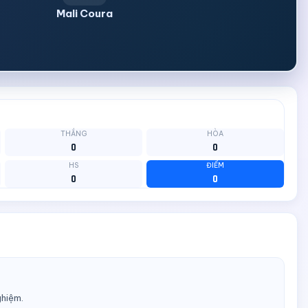
Mali Coura
THẮNG
HÒA
0
0
HS
ĐIỂM
0
0
ghiệm.