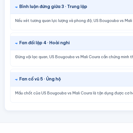
Bình luận đứng giữa 3 · Trung lập
Nếu xét tương quan lực lượng và phong độ, US Bougouba vs Mali 
Fan đối lập 4 · Hoài nghi
Đừng vội lạc quan, US Bougouba vs Mali Coura cần chứng minh th
Fan cổ vũ 5 · Ủng hộ
Mấu chốt của US Bougouba vs Mali Coura là tận dụng được cơ hội