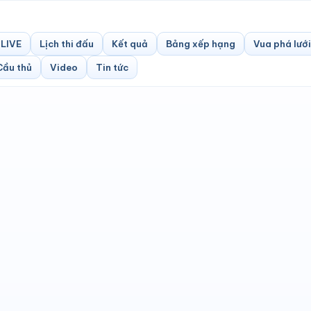
LIVE
Lịch thi đấu
Kết quả
Bảng xếp hạng
Vua phá lưới
Cầu thủ
Video
Tin tức