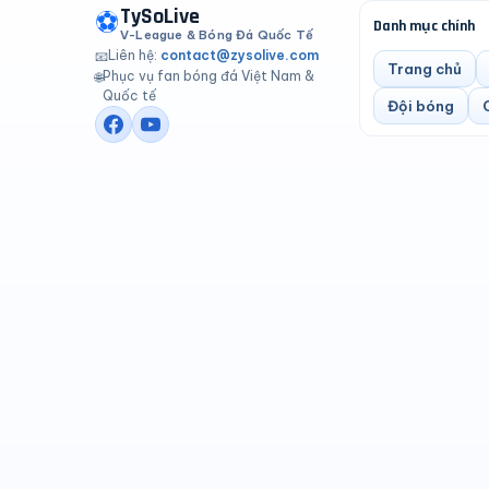
TySoLive
⚽
Danh mục chính
V-League & Bóng Đá Quốc Tế
Liên hệ:
contact@zysolive.com
📧
Trang chủ
Phục vụ fan bóng đá Việt Nam &
🌐
Quốc tế
Đội bóng