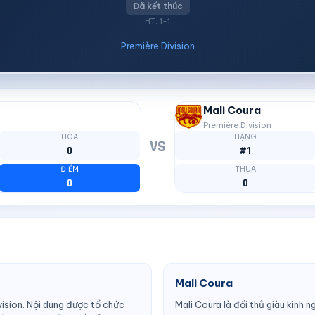
Đã kết thúc
HT: 1-1
Première Division
Mali Coura
Première Division
HÒA
HẠNG
VS
0
#1
ĐIỂM
THUA
0
0
Mali Coura
ision. Nội dung được tổ chức
Mali Coura là đối thủ giàu kinh n