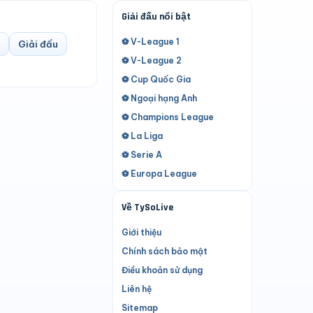
Giải đấu nổi bật
⚽ V-League 1
Giải đấu
⚽ V-League 2
⚽ Cup Quốc Gia
⚽ Ngoại hạng Anh
⚽ Champions League
⚽ La Liga
⚽ Serie A
⚽ Europa League
Về TySoLive
Giới thiệu
Chính sách bảo mật
Điều khoản sử dụng
Liên hệ
Sitemap