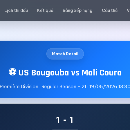
Lịch thi đấu
Kết quả
Bảng xếp hạng
Cầu thủ
V
Match Detail
⚽ US Bougouba vs Mali Coura
Première Division · Regular Season - 21 · 19/05/2026 18:3
1 - 1