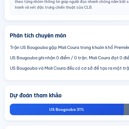
theo từng nhóm thông tin giúp người đọc nhanh chóng nắm bắt sứ
tranh và nét đặc trưng chiến thuật của CLB.
Phân tích chuyên môn
Trận US Bougouba gặp Mali Coura trong khuôn khổ Premièr
US Bougouba ghi nhận 0 điểm / 0 trận; Mali Coura đạt 0 điể
US Bougouba và Mali Coura đều có cơ sở để tạo ra một tr
Dự đoán tham khảo
US Bougouba 31%