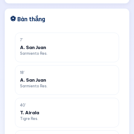
⚽ Bàn thắng
7'
A. San Juan
Sarmiento Res.
18'
A. San Juan
Sarmiento Res.
40'
T. Airala
Tigre Res.