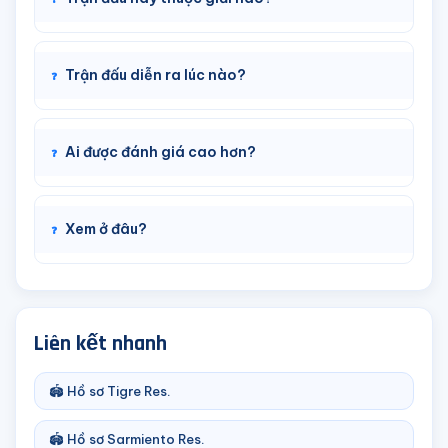
Trận đấu diễn ra lúc nào?
Ai được đánh giá cao hơn?
Xem ở đâu?
Liên kết nhanh
🏟️ Hồ sơ Tigre Res.
🏟️ Hồ sơ Sarmiento Res.