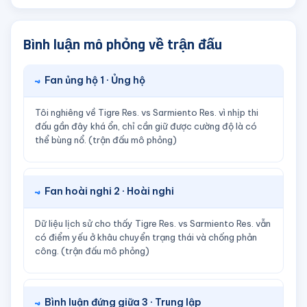
Bình luận mô phỏng về trận đấu
Fan ủng hộ 1 · Ủng hộ
Tôi nghiêng về Tigre Res. vs Sarmiento Res. vì nhịp thi
đấu gần đây khá ổn, chỉ cần giữ được cường độ là có
thể bùng nổ. (trận đấu mô phỏng)
Fan hoài nghi 2 · Hoài nghi
Dữ liệu lịch sử cho thấy Tigre Res. vs Sarmiento Res. vẫn
có điểm yếu ở khâu chuyển trạng thái và chống phản
công. (trận đấu mô phỏng)
Bình luận đứng giữa 3 · Trung lập