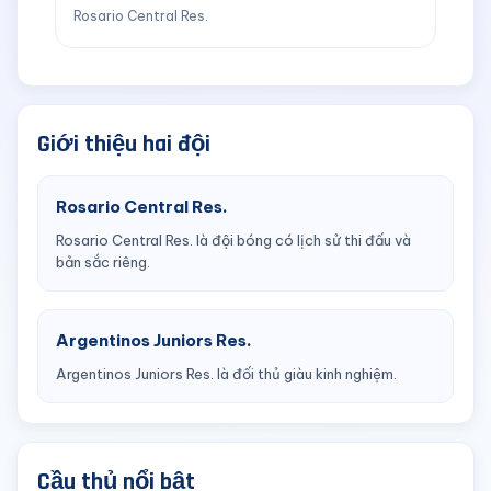
Rosario Central Res.
Giới thiệu hai đội
Rosario Central Res.
Rosario Central Res. là đội bóng có lịch sử thi đấu và
bản sắc riêng.
Argentinos Juniors Res.
Argentinos Juniors Res. là đối thủ giàu kinh nghiệm.
Cầu thủ nổi bật