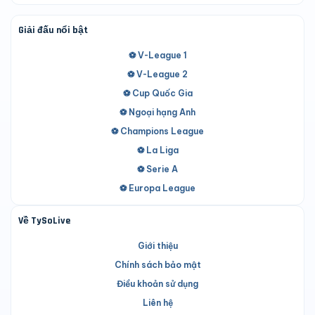
Giải đấu nổi bật
⚽ V-League 1
⚽ V-League 2
⚽ Cup Quốc Gia
⚽ Ngoại hạng Anh
⚽ Champions League
⚽ La Liga
⚽ Serie A
⚽ Europa League
Về TySoLive
Giới thiệu
Chính sách bảo mật
Điều khoản sử dụng
Liên hệ