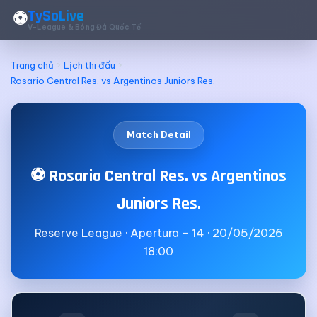
TySoLive
⚽
V-League & Bóng Đá Quốc Tế
Trang chủ
Lịch thi đấu
Rosario Central Res. vs Argentinos Juniors Res.
Match Detail
⚽ Rosario Central Res. vs Argentinos
Juniors Res.
Reserve League · Apertura - 14 · 20/05/2026
18:00