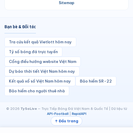
Sitemap
Bạn bè & Đối tác
Tra cứu kết quả Vietlott hôm nay
Tỷ số bóng đá trực tuyến
Cổng điều hướng website Việt Nam
Dự báo thời tiết Việt Nam hôm nay
Kết quả xổ số Việt Nam hôm nay
Bảo hiểm SR-22
Bảo hiểm cho người thuê nhà
© 2026
TySoLive
— Trực Tiếp Bóng Đá Việt Nam & Quốc Tế | Dữ liệu từ
API-Football
|
RapidAPI
↑ Đầu trang