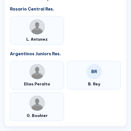
Rosario Central Res.
L. Antunez
Argentinos Juniors Res.
BR
Elias Peralta
B. Rey
G. Bouhier