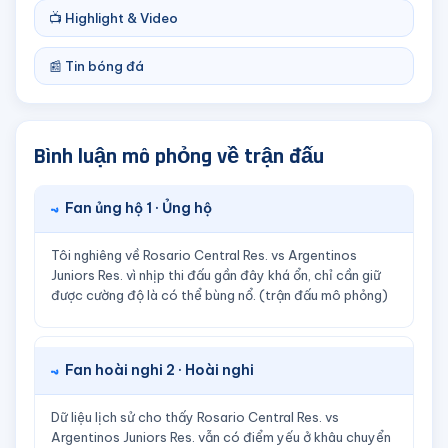
📺 Highlight & Video
📰 Tin bóng đá
Bình luận mô phỏng về trận đấu
Fan ủng hộ 1 · Ủng hộ
Tôi nghiêng về Rosario Central Res. vs Argentinos
Juniors Res. vì nhịp thi đấu gần đây khá ổn, chỉ cần giữ
được cường độ là có thể bùng nổ. (trận đấu mô phỏng)
Fan hoài nghi 2 · Hoài nghi
Dữ liệu lịch sử cho thấy Rosario Central Res. vs
Argentinos Juniors Res. vẫn có điểm yếu ở khâu chuyển