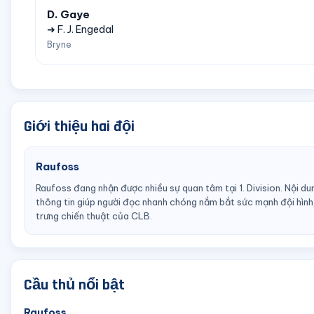
D. Gaye
➜ F. J. Engedal
Bryne
Giới thiệu hai đội
Raufoss
Raufoss đang nhận được nhiều sự quan tâm tại 1. Division. Nội 
thông tin giúp người đọc nhanh chóng nắm bắt sức mạnh đội hình,
trưng chiến thuật của CLB.
Cầu thủ nổi bật
Raufoss