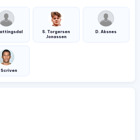
attingsdal
S. Torgersen
D. Aksnes
Jonassen
 Scriven