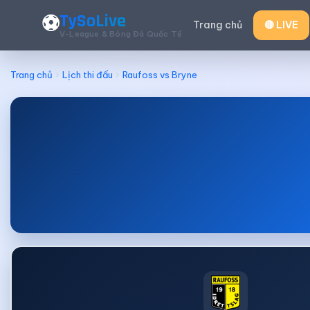
TySoLive
⚽
Trang chủ
🔴 LIVE
V-League & Bóng Đá Quốc Tế
Trang chủ
Lịch thi đấu
Raufoss vs Bryne