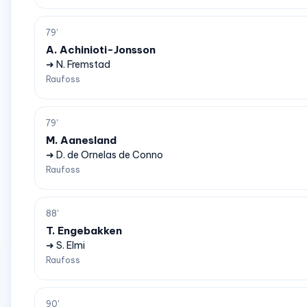
79'
A. Achinioti-Jonsson
➜ N. Fremstad
Raufoss
79'
M. Aanesland
➜ D. de Ornelas de Conno
Raufoss
88'
T. Engebakken
➜ S. Elmi
Raufoss
90'