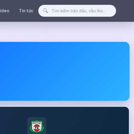
Tìm kiếm
🔍
ideo
Tin tức