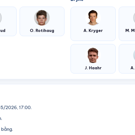
rud
O. Rotihaug
A. Kryger
M. M
J. Haahr
A.
05/2026, 17:00.
.
 bằng.