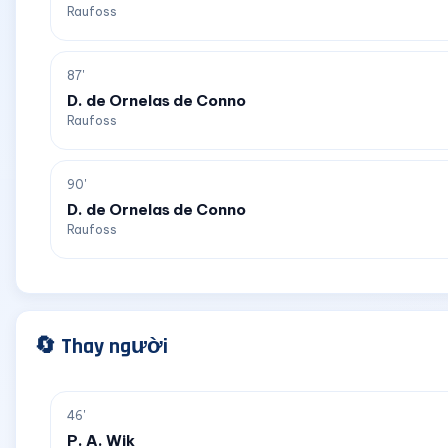
Raufoss
87'
D. de Ornelas de Conno
Raufoss
90'
D. de Ornelas de Conno
Raufoss
🔄 Thay người
46'
P. A. Wik