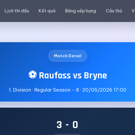
Lịch thi đấu
Kết quả
Bảng xếp hạng
Cầu thủ
V
Match Detail
⚽ Raufoss vs Bryne
1. Division · Regular Season - 8 · 20/05/2026 17:00
3 - 0