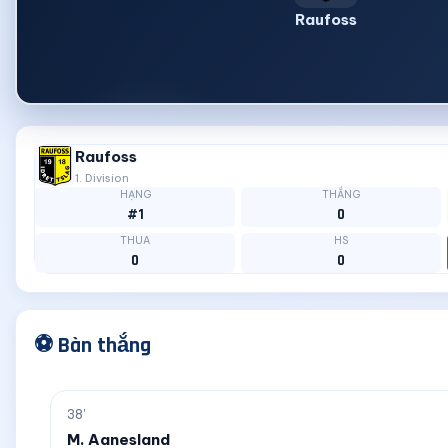
Raufoss
Raufoss
1. Division
HẠNG
THẮNG
#1
0
THUA
HS
0
0
⚽ Bàn thắng
38'
M. Aanesland