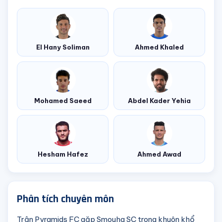
El Hany Soliman
Ahmed Khaled
Mohamed Saeed
Abdel Kader Yehia
Hesham Hafez
Ahmed Awad
Phân tích chuyên môn
Trận Pyramids FC gặp Smouha SC trong khuôn khổ