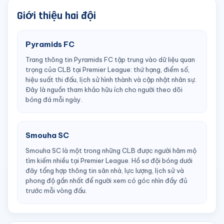
Giới thiệu hai đội
Pyramids FC
Trang thông tin Pyramids FC tập trung vào dữ liệu quan
trọng của CLB tại Premier League: thứ hạng, điểm số,
hiệu suất thi đấu, lịch sử hình thành và cập nhật nhân sự.
Đây là nguồn tham khảo hữu ích cho người theo dõi
bóng đá mỗi ngày.
Smouha SC
Smouha SC là một trong những CLB được người hâm mộ
tìm kiếm nhiều tại Premier League. Hồ sơ đội bóng dưới
đây tổng hợp thông tin sân nhà, lực lượng, lịch sử và
phong độ gần nhất để người xem có góc nhìn đầy đủ
trước mỗi vòng đấu.