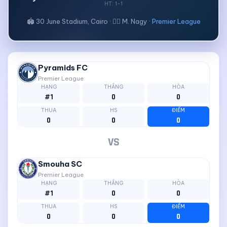
HT: 1-1
🏟 30 June Stadium, Cairo · 🧑‍⚖ M. Nagy ·
Premier League
Pyramids FC
Premier League
HẠNG
THẮNG
HÒA
#1
0
0
THUA
HS
ĐIỂM
0
0
0
VS
Smouha SC
Premier League
HẠNG
THẮNG
HÒA
#1
0
0
THUA
HS
ĐIỂM
0
0
0