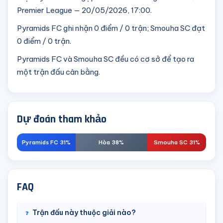
Premier League — 20/05/2026, 17:00.
Pyramids FC ghi nhận 0 điểm / 0 trận; Smouha SC đạt
0 điểm / 0 trận.
Pyramids FC và Smouha SC đều có cơ sở để tạo ra
một trận đấu cân bằng.
Dự đoán tham khảo
Pyramids FC 31%
Hòa 38%
Smouha SC 31%
FAQ
Trận đấu này thuộc giải nào?