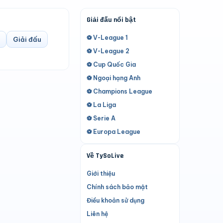
Giải đấu nổi bật
⚽ V-League 1
Giải đấu
⚽ V-League 2
⚽ Cup Quốc Gia
⚽ Ngoại hạng Anh
⚽ Champions League
⚽ La Liga
⚽ Serie A
⚽ Europa League
Về TySoLive
Giới thiệu
Chính sách bảo mật
Điều khoản sử dụng
Liên hệ