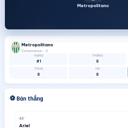
Metropolitano
Metropolitano
Catarinense - 2
HẠNG
THẮNG
#1
0
THUA
HS
0
0
⚽ Bàn thắng
44'
Ariel