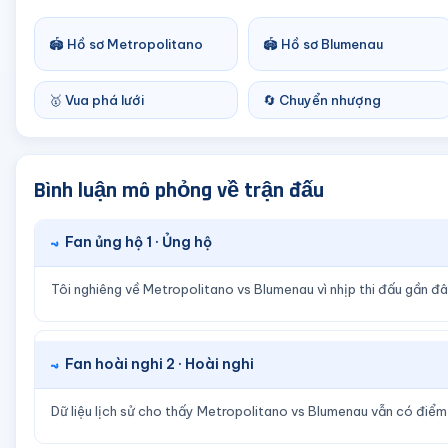
🏟️ Hồ sơ Metropolitano
🏟️ Hồ sơ Blumenau
🥇 Vua phá lưới
🔄 Chuyển nhượng
Bình luận mô phỏng về trận đấu
Fan ủng hộ 1 · Ủng hộ
Tôi nghiêng về Metropolitano vs Blumenau vì nhịp thi đấu gần đâ
Fan hoài nghi 2 · Hoài nghi
Dữ liệu lịch sử cho thấy Metropolitano vs Blumenau vẫn có điể