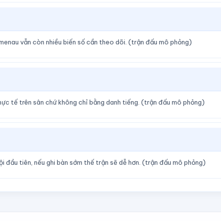
menau vẫn còn nhiều biến số cần theo dõi. (trận đấu mô phỏng)
ực tế trên sân chứ không chỉ bằng danh tiếng. (trận đấu mô phỏng)
 đầu tiên, nếu ghi bàn sớm thế trận sẽ dễ hơn. (trận đấu mô phỏng)