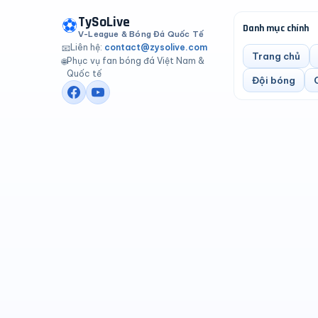
TySoLive
⚽
Danh mục chính
V-League & Bóng Đá Quốc Tế
Liên hệ:
contact@zysolive.com
📧
Trang chủ
Phục vụ fan bóng đá Việt Nam &
🌐
Quốc tế
Đội bóng