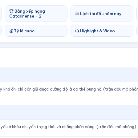
🏆 Bảng xếp hạng
📅 Lịch thi đấu hôm nay
Catarinense - 2
💰 Tỷ lệ cược
📺 Highlight & Video
y khá ổn, chỉ cần giữ được cường độ là có thể bùng nổ. (trận đấu mô phỏ
m yếu ở khâu chuyển trạng thái và chống phản công. (trận đấu mô phỏng)