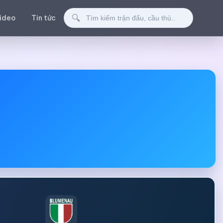
Tìm kiếm
🔍
ideo
Tin tức