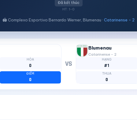
Đã kết thúc
HT: 1-0
🏟 Complexo Esportivo Bernardo Werner, Blumenau ·
Catarinense - 2
Blumenau
Catarinense - 2
HÒA
HẠNG
VS
0
#1
ĐIỂM
THUA
0
0