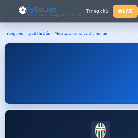
TySoLive
⚽
Trang chủ
🔴 LIVE
V-League & Bóng Đá Quốc Tế
Trang chủ
Lịch thi đấu
Metropolitano vs Blumenau