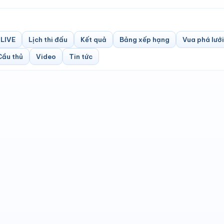
LIVE
Lịch thi đấu
Kết quả
Bảng xếp hạng
Vua phá lưới
Cầu thủ
Video
Tin tức