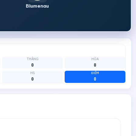
Blumenau
THẮNG
HÒA
0
0
HS
ĐIỂM
0
0