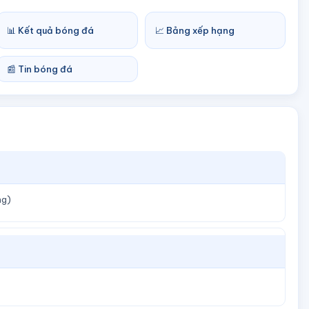
📊 Kết quả bóng đá
📈 Bảng xếp hạng
📰 Tin bóng đá
ng)