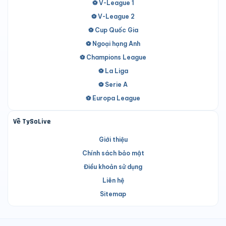
⚽ V-League 1
⚽ V-League 2
⚽ Cup Quốc Gia
⚽ Ngoại hạng Anh
⚽ Champions League
⚽ La Liga
⚽ Serie A
⚽ Europa League
Về TySoLive
Giới thiệu
Chính sách bảo mật
Điều khoản sử dụng
Liên hệ
Sitemap