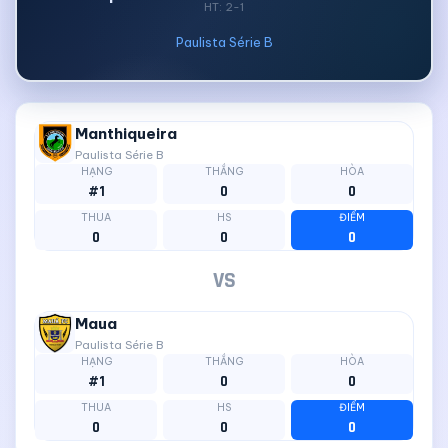
HT: 2-1
Paulista Série B
Manthiqueira
Paulista Série B
HẠNG
THẮNG
HÒA
#1
0
0
THUA
HS
ĐIỂM
0
0
0
VS
Maua
Paulista Série B
HẠNG
THẮNG
HÒA
#1
0
0
THUA
HS
ĐIỂM
0
0
0