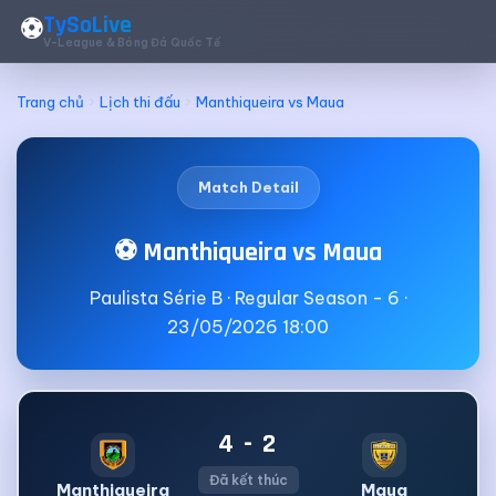
TySoLive
⚽
V-League & Bóng Đá Quốc Tế
Trang chủ
Lịch thi đấu
Manthiqueira vs Maua
Match Detail
⚽ Manthiqueira vs Maua
Paulista Série B · Regular Season - 6 ·
23/05/2026 18:00
4 - 2
Đã kết thúc
Manthiqueira
Maua