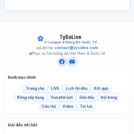
TySoLive
⚽
V-League & Bóng Đá Quốc Tế
Liên hệ:
contact@zysolive.com
📧
Phục vụ fan bóng đá Việt Nam & Quốc tế
🌐
Danh mục chính
Trang chủ
LIVE
Lịch thi đấu
Kết quả
Bảng xếp hạng
Vua phá lưới
Giải đấu
Đội bóng
Cầu thủ
Video
Tin tức
Giải đấu nổi bật