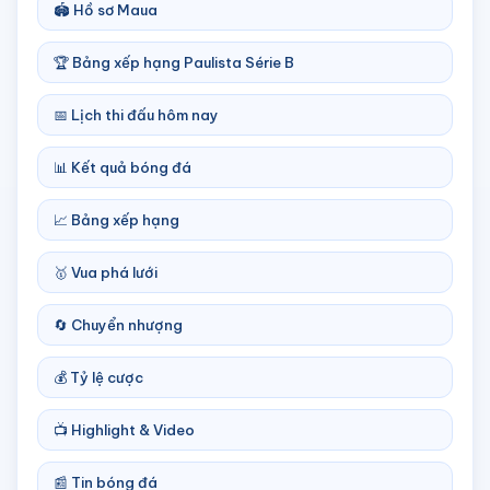
🏟️ Hồ sơ Maua
🏆 Bảng xếp hạng Paulista Série B
📅 Lịch thi đấu hôm nay
📊 Kết quả bóng đá
📈 Bảng xếp hạng
🥇 Vua phá lưới
🔄 Chuyển nhượng
💰 Tỷ lệ cược
📺 Highlight & Video
📰 Tin bóng đá