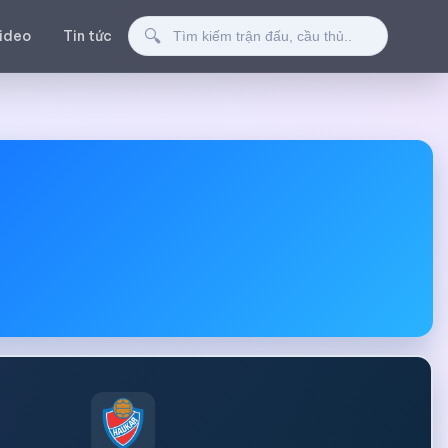
Tìm kiếm
🔍
ideo
Tin tức