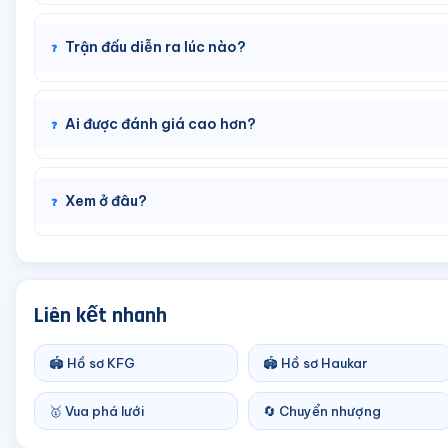
Trận đấu diễn ra lúc nào?
Ai được đánh giá cao hơn?
Xem ở đâu?
Liên kết nhanh
🏟️ Hồ sơ KFG
🏟️ Hồ sơ Haukar
🥇 Vua phá lưới
🔄 Chuyển nhượng