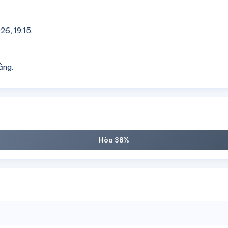
6, 19:15.
ằng.
Hòa 38%