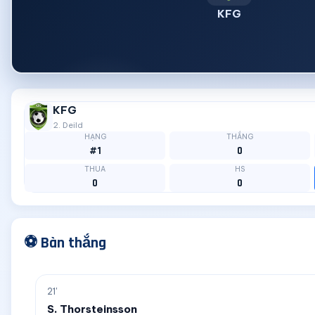
KFG
KFG
2. Deild
HẠNG
THẮNG
#1
0
THUA
HS
0
0
⚽ Bàn thắng
21'
S. Thorsteinsson