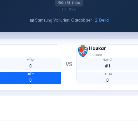
Đã kết thúc
HT: 0-2
🏟 Samsung Vollurinn, Gardabaer ·
2. Deild
Haukar
2. Deild
HÒA
HẠNG
VS
0
#1
ĐIỂM
THUA
0
0