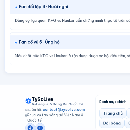
Fan đối lập 4 · Hoài nghi
Đừng vội lạc quan, KFG vs Haukar cần chứng minh thực tế trên s
Fan cổ vũ 5 · Ủng hộ
Mấu chốt của KFG vs Haukar là tận dụng được cơ hội đầu tiên, n
TySoLive
⚽
Danh mục chính
V-League & Bóng Đá Quốc Tế
Liên hệ:
contact@zysolive.com
📧
Trang chủ
Phục vụ fan bóng đá Việt Nam &
🌐
Quốc tế
Đội bóng