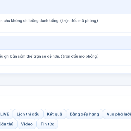
ân chứ không chỉ bằng danh tiếng. (trận đấu mô phỏng)
ếu ghi bàn sớm thế trận sẽ dễ hơn. (trận đấu mô phỏng)
LIVE
Lịch thi đấu
Kết quả
Bảng xếp hạng
Vua phá lưới
Cầu thủ
Video
Tin tức