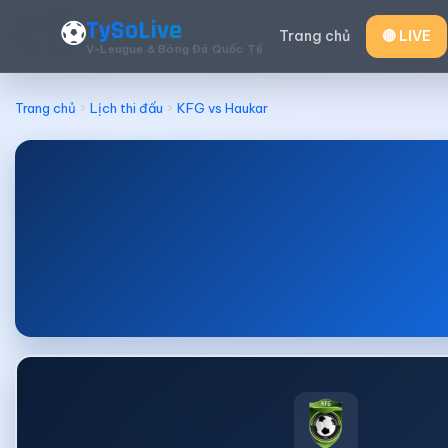
TySoLive
⚽
Trang chủ
🔴 LIVE
V-League & Bóng Đá Quốc Tế
Trang chủ
Lịch thi đấu
KFG vs Haukar