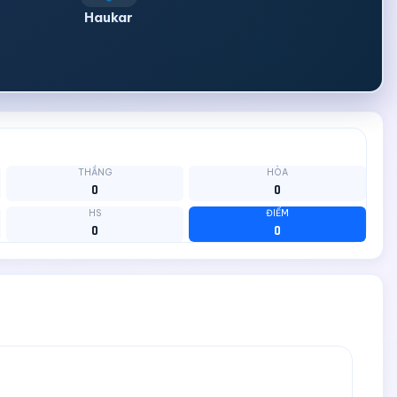
Haukar
THẮNG
HÒA
0
0
HS
ĐIỂM
0
0