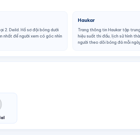
Haukar
 2. Deild. Hồ sơ đội bóng dưới
Trang thông tin Haukar tập trung
gần nhất để người xem có góc nhìn
hiệu suất thi đấu, lịch sử hình 
người theo dõi bóng đá mỗi ngà
dal