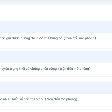
ỉ cần giữ được cường độ là có thể bùng nổ. (trận đấu mô phỏng)
chuyển trạng thái và chống phản công. (trận đấu mô phỏng)
n nhiều biến số cần theo dõi. (trận đấu mô phỏng)