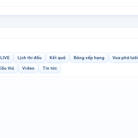
LIVE
Lịch thi đấu
Kết quả
Bảng xếp hạng
Vua phá lưới
Cầu thủ
Video
Tin tức