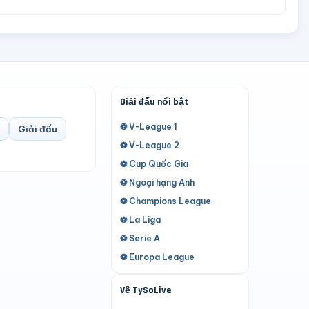
Giải đấu nổi bật
⚽ V-League 1
Giải đấu
⚽ V-League 2
⚽ Cup Quốc Gia
⚽ Ngoại hạng Anh
⚽ Champions League
⚽ La Liga
⚽ Serie A
⚽ Europa League
Về TySoLive