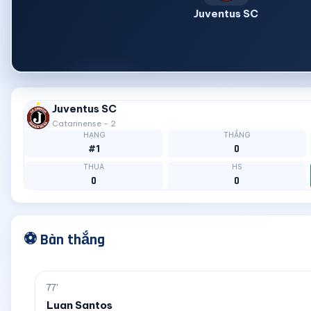
Juventus SC
Juventus SC
Catarinense - 2
HẠNG
THẮNG
#1
0
THUA
HS
0
0
⚽ Bàn thắng
77'
Luan Santos