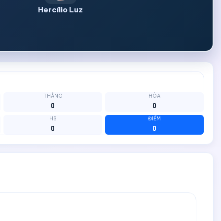
Hercílio Luz
THẮNG
HÒA
0
0
HS
ĐIỂM
0
0