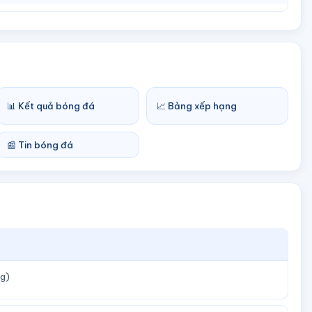
📊 Kết quả bóng đá
📈 Bảng xếp hạng
📰 Tin bóng đá
ng)