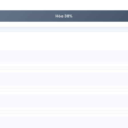
Hòa 38%