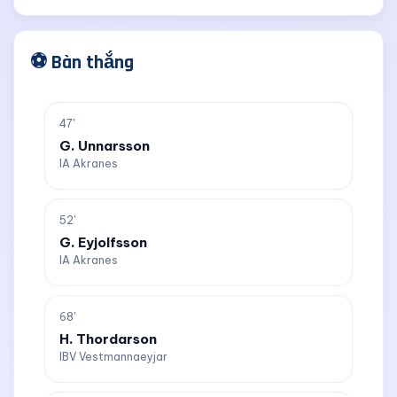
⚽ Bàn thắng
47'
G. Unnarsson
IA Akranes
52'
G. Eyjolfsson
IA Akranes
68'
H. Thordarson
IBV Vestmannaeyjar