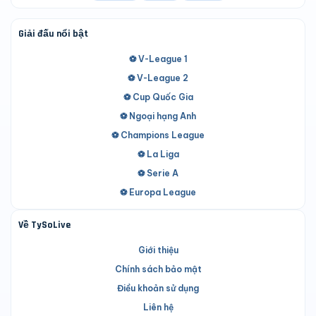
Giải đấu nổi bật
⚽ V-League 1
⚽ V-League 2
⚽ Cup Quốc Gia
⚽ Ngoại hạng Anh
⚽ Champions League
⚽ La Liga
⚽ Serie A
⚽ Europa League
Về TySoLive
Giới thiệu
Chính sách bảo mật
Điều khoản sử dụng
Liên hệ