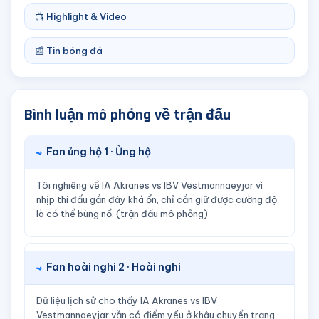
📺 Highlight & Video
📰 Tin bóng đá
Bình luận mô phỏng về trận đấu
Fan ủng hộ 1 · Ủng hộ
Tôi nghiêng về IA Akranes vs IBV Vestmannaeyjar vì
nhịp thi đấu gần đây khá ổn, chỉ cần giữ được cường độ
là có thể bùng nổ. (trận đấu mô phỏng)
Fan hoài nghi 2 · Hoài nghi
Dữ liệu lịch sử cho thấy IA Akranes vs IBV
Vestmannaeyjar vẫn có điểm yếu ở khâu chuyển trạng