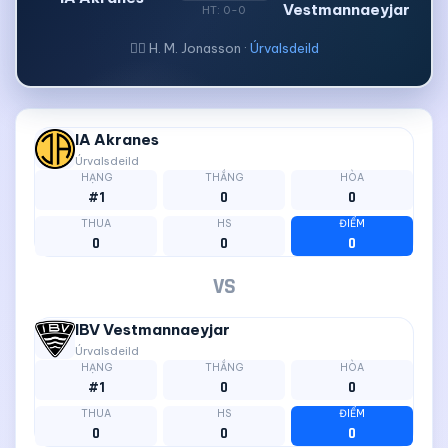
Vestmannaeyjar
HT: 0-0
🧑‍⚖ H. M. Jonasson ·
Úrvalsdeild
IA Akranes
Úrvalsdeild
HẠNG
THẮNG
HÒA
#1
0
0
THUA
HS
ĐIỂM
0
0
0
VS
IBV Vestmannaeyjar
Úrvalsdeild
HẠNG
THẮNG
HÒA
#1
0
0
THUA
HS
ĐIỂM
0
0
0