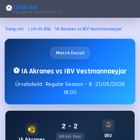
TySoLive
⚽
V-League & Bóng Đá Quốc Tế
Trang chủ
Lịch thi đấu
IA Akranes vs IBV Vestmannaeyjar
Match Detail
⚽ IA Akranes vs IBV Vestmannaeyjar
Úrvalsdeild · Regular Season - 8 · 21/05/2026
18:00
2 - 2
IBV
Đã kết thúc
IA Akranes