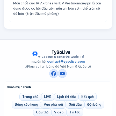
Mấu chốt của IA Akranes vs IBV Vestmannaeyjar là tận
dụng được cơ hội đầu tiên, nếu ghi bàn sớm thế trận sẽ
dễ hơn. (trận đấu mô phỏng)
TySoLive
⚽
V-League & Bóng Đá Quốc Tế
Liên hệ:
contact@zysolive.com
📧
Phục vụ fan bóng đá Việt Nam & Quốc tế
🌐
Danh mục chính
Trang chủ
LIVE
Lịch thi đấu
Kết quả
Bảng xếp hạng
Vua phá lưới
Giải đấu
Đội bóng
Cầu thủ
Video
Tin tức