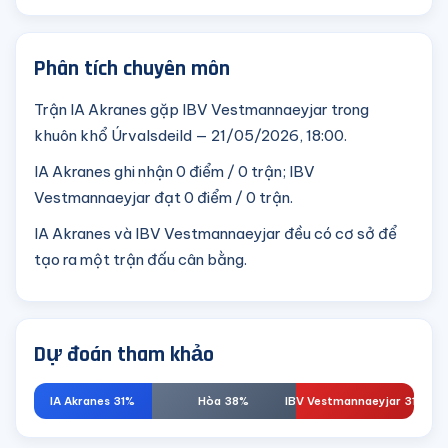
Phân tích chuyên môn
Trận IA Akranes gặp IBV Vestmannaeyjar trong
khuôn khổ Úrvalsdeild — 21/05/2026, 18:00.
IA Akranes ghi nhận 0 điểm / 0 trận; IBV
Vestmannaeyjar đạt 0 điểm / 0 trận.
IA Akranes và IBV Vestmannaeyjar đều có cơ sở để
tạo ra một trận đấu cân bằng.
Dự đoán tham khảo
IA Akranes 31%
Hòa 38%
IBV Vestmannaeyjar 31%