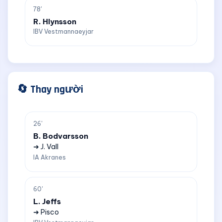
78'
R. Hlynsson
IBV Vestmannaeyjar
🔄 Thay người
26'
B. Bodvarsson
➜ J. Vall
IA Akranes
60'
L. Jeffs
➜ Pisco