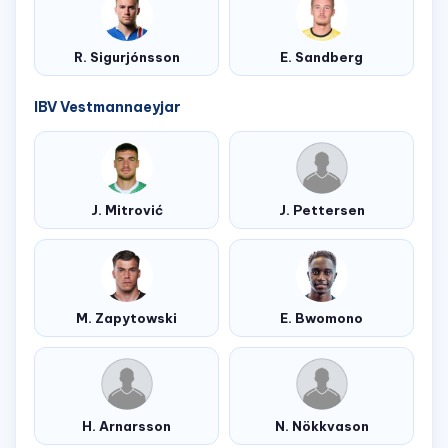
R. Sigurjónsson
E. Sandberg
IBV Vestmannaeyjar
J. Mitrović
J. Pettersen
M. Zapytowski
E. Bwomono
H. Arnarsson
N. Nökkvason