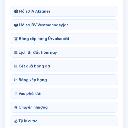
🏟️ Hồ sơ IA Akranes
🏟️ Hồ sơ IBV Vestmannaeyjar
🏆 Bảng xếp hạng Úrvalsdeild
📅 Lịch thi đấu hôm nay
📊 Kết quả bóng đá
📈 Bảng xếp hạng
🥇 Vua phá lưới
🔄 Chuyển nhượng
💰 Tỷ lệ cược