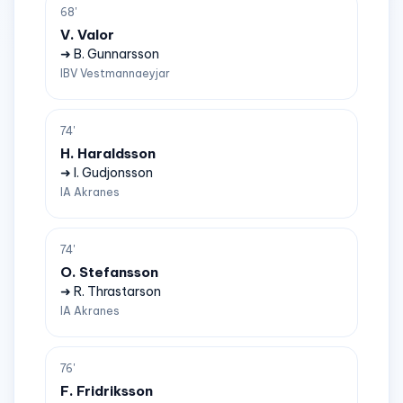
68'
V. Valor
➜ B. Gunnarsson
IBV Vestmannaeyjar
74'
H. Haraldsson
➜ I. Gudjonsson
IA Akranes
74'
O. Stefansson
➜ R. Thrastarson
IA Akranes
76'
F. Fridriksson