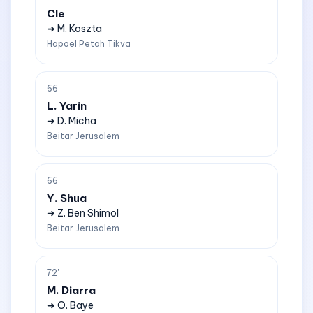
Cle
➜ M. Koszta
Hapoel Petah Tikva
66'
L. Yarin
➜ D. Micha
Beitar Jerusalem
66'
Y. Shua
➜ Z. Ben Shimol
Beitar Jerusalem
72'
M. Diarra
➜ O. Baye