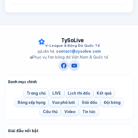
TySoLive
⚽
V-League & Bóng Đá Quốc Tế
Liên hệ:
contact@zysolive.com
📧
Phục vụ fan bóng đá Việt Nam & Quốc tế
🌐
Danh mục chính
Trang chủ
LIVE
Lịch thi đấu
Kết quả
Bảng xếp hạng
Vua phá lưới
Giải đấu
Đội bóng
Cầu thủ
Video
Tin tức
Giải đấu nổi bật