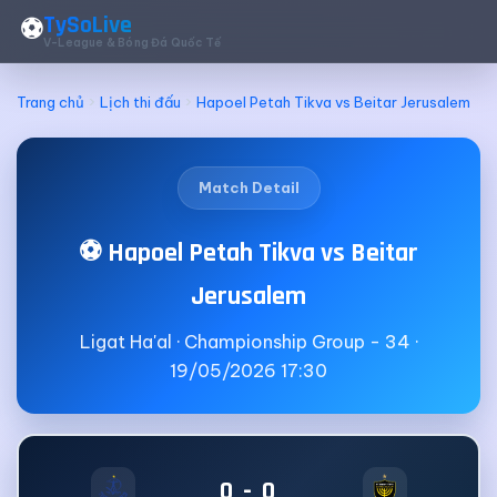
TySoLive
⚽
V-League & Bóng Đá Quốc Tế
Trang chủ
Lịch thi đấu
Hapoel Petah Tikva vs Beitar Jerusalem
Match Detail
⚽ Hapoel Petah Tikva vs Beitar
Jerusalem
Ligat Ha'al · Championship Group - 34 ·
19/05/2026 17:30
0 - 0