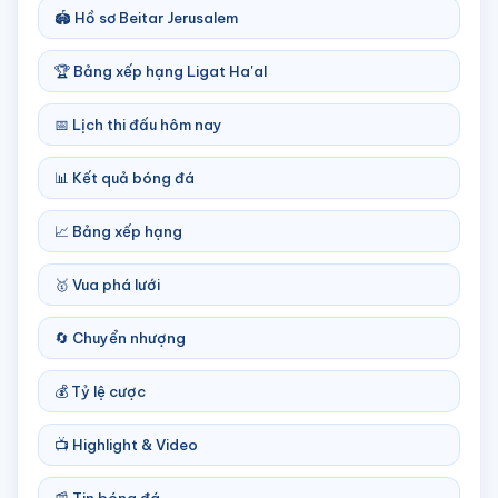
🏟️ Hồ sơ Beitar Jerusalem
🏆 Bảng xếp hạng Ligat Ha'al
📅 Lịch thi đấu hôm nay
📊 Kết quả bóng đá
📈 Bảng xếp hạng
🥇 Vua phá lưới
🔄 Chuyển nhượng
💰 Tỷ lệ cược
📺 Highlight & Video