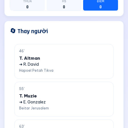
THUA
HS
ĐIỂM
0
0
0
🔄 Thay người
46'
T. Altman
➜ R. David
Hapoel Petah Tikva
55'
T. Muzie
➜ E. Gonzalez
Beitar Jerusalem
63'