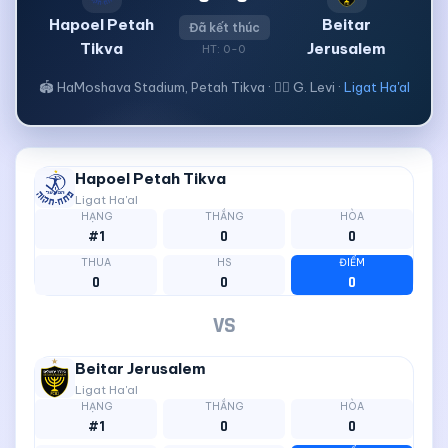
Hapoel Petah
Beitar
Đã kết thúc
Tikva
Jerusalem
HT: 0-0
🏟 HaMoshava Stadium, Petah Tikva · 🧑‍⚖ G. Levi ·
Ligat Ha'al
Hapoel Petah Tikva
Ligat Ha'al
HẠNG
THẮNG
HÒA
#1
0
0
THUA
HS
ĐIỂM
0
0
0
VS
Beitar Jerusalem
Ligat Ha'al
HẠNG
THẮNG
HÒA
#1
0
0