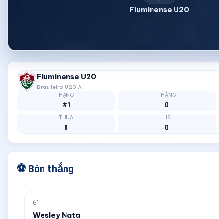
Fluminense U20
Fluminense U20
Brasileiro U20 A
HẠNG
THẮNG
#1
0
THUA
HS
0
0
⚽ Bàn thắng
6'
Wesley Nata