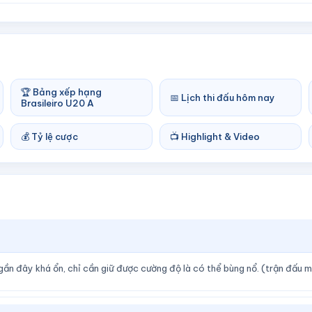
🏆 Bảng xếp hạng
📅 Lịch thi đấu hôm nay
Brasileiro U20 A
💰 Tỷ lệ cược
📺 Highlight & Video
gần đây khá ổn, chỉ cần giữ được cường độ là có thể bùng nổ. (trận đấu 