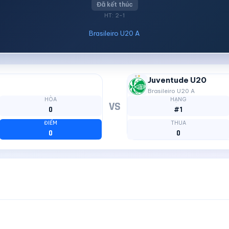
Đã kết thúc
HT: 2-1
Brasileiro U20 A
Juventude U20
Brasileiro U20 A
HÒA
HẠNG
VS
0
#1
ĐIỂM
THUA
0
0