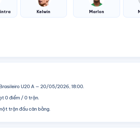
intra
Kelwin
Marlon
rasileiro U20 A — 20/05/2026, 18:00.
t 0 điểm / 0 trận.
một trận đấu cân bằng.