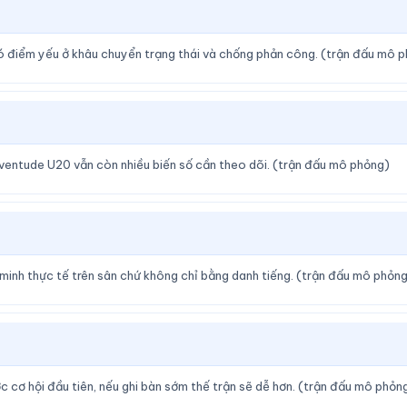
có điểm yếu ở khâu chuyển trạng thái và chống phản công. (trận đấu mô 
ventude U20 vẫn còn nhiều biến số cần theo dõi. (trận đấu mô phỏng)
minh thực tế trên sân chứ không chỉ bằng danh tiếng. (trận đấu mô phỏn
cơ hội đầu tiên, nếu ghi bàn sớm thế trận sẽ dễ hơn. (trận đấu mô phỏn