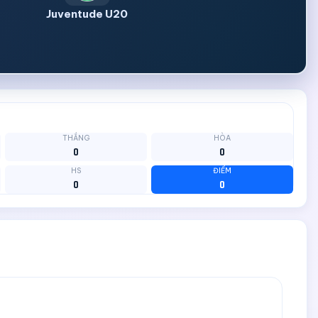
Juventude U20
THẮNG
HÒA
0
0
HS
ĐIỂM
0
0