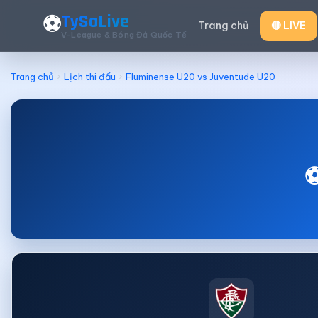
TySoLive
⚽
Trang chủ
🔴 LIVE
V-League & Bóng Đá Quốc Tế
Trang chủ
Lịch thi đấu
Fluminense U20 vs Juventude U20
⚽