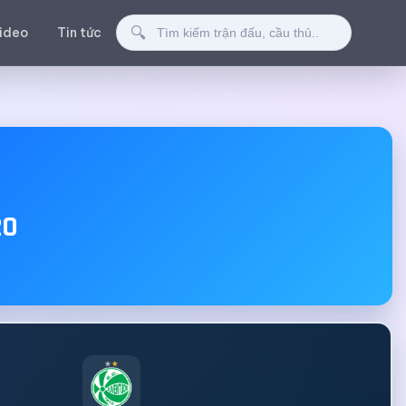
Tìm kiếm
🔍
ideo
Tin tức
20