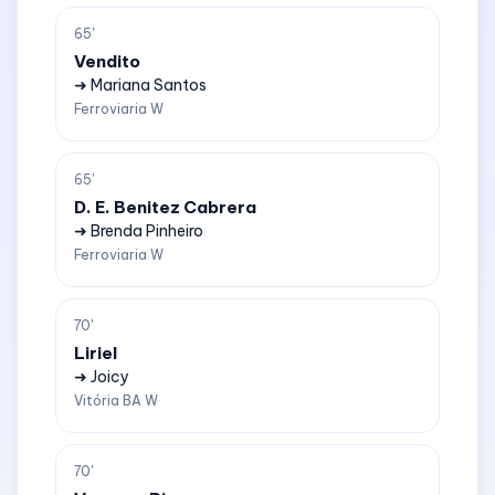
65'
Vendito
➜ Mariana Santos
Ferroviaria W
65'
D. E. Benitez Cabrera
➜ Brenda Pinheiro
Ferroviaria W
70'
Liriel
➜ Joicy
Vitória BA W
70'