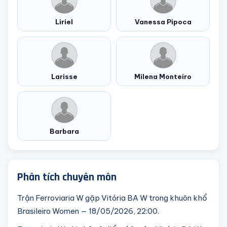
Liriel
Vanessa Pipoca
Larisse
Milena Monteiro
Barbara
Phân tích chuyên môn
Trận Ferroviaria W gặp Vitória BA W trong khuôn khổ
Brasileiro Women — 18/05/2026, 22:00.