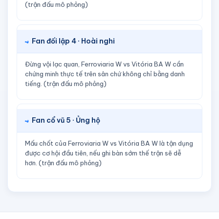
(trận đấu mô phỏng)
Fan đối lập 4 · Hoài nghi
Đừng vội lạc quan, Ferroviaria W vs Vitória BA W cần
chứng minh thực tế trên sân chứ không chỉ bằng danh
tiếng. (trận đấu mô phỏng)
Fan cổ vũ 5 · Ủng hộ
Mấu chốt của Ferroviaria W vs Vitória BA W là tận dụng
được cơ hội đầu tiên, nếu ghi bàn sớm thế trận sẽ dễ
hơn. (trận đấu mô phỏng)