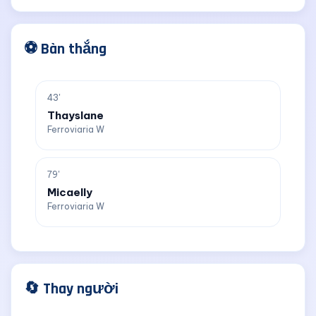
⚽ Bàn thắng
43'
Thayslane
Ferroviaria W
79'
Micaelly
Ferroviaria W
🔄 Thay người