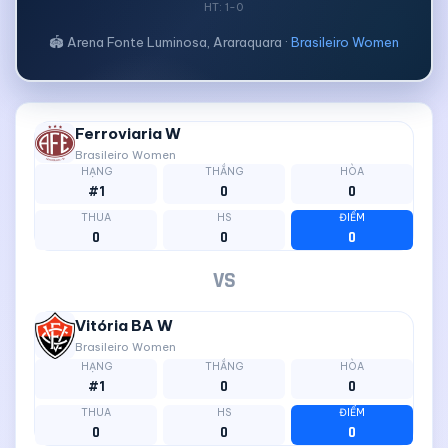
HT: 1-0
🏟 Arena Fonte Luminosa, Araraquara ·
Brasileiro Women
Ferroviaria W
Brasileiro Women
HẠNG
THẮNG
HÒA
#1
0
0
THUA
HS
ĐIỂM
0
0
0
VS
Vitória BA W
Brasileiro Women
HẠNG
THẮNG
HÒA
#1
0
0
THUA
HS
ĐIỂM
0
0
0