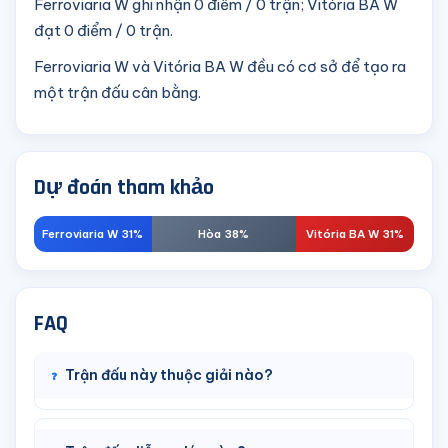
Ferroviaria W ghi nhận 0 điểm / 0 trận; Vitória BA W
đạt 0 điểm / 0 trận.
Ferroviaria W và Vitória BA W đều có cơ sở để tạo ra
một trận đấu cân bằng.
Dự đoán tham khảo
Ferroviaria W 31%
Hòa 38%
Vitória BA W 31%
FAQ
Trận đấu này thuộc giải nào?