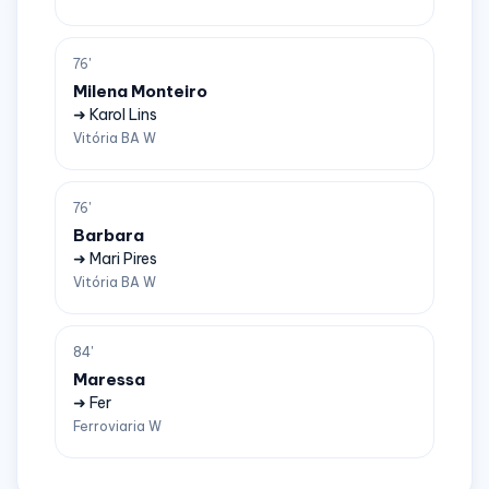
76'
Milena Monteiro
➜ Karol Lins
Vitória BA W
76'
Barbara
➜ Mari Pires
Vitória BA W
84'
Maressa
➜ Fer
Ferroviaria W